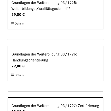
auf.
Grundlagen der Weiterbildung 03/1995:
werden
Die
Weiterbildung: „Qualitätsgesichert“?
Optionen
29,00
€
können
Dieses
Details
auf
Produkt
der
weist
Produktseite
mehrere
gewählt
Varianten
werden
auf.
Grundlagen der Weiterbildung 03/1996:
Die
Handlungsorientierung
Optionen
29,00
€
können
Dieses
Details
auf
Produkt
der
weist
Produktseite
mehrere
gewählt
Varianten
werden
auf.
Grundlagen der Weiterbildung 03/1997: Zertifizierung
Die