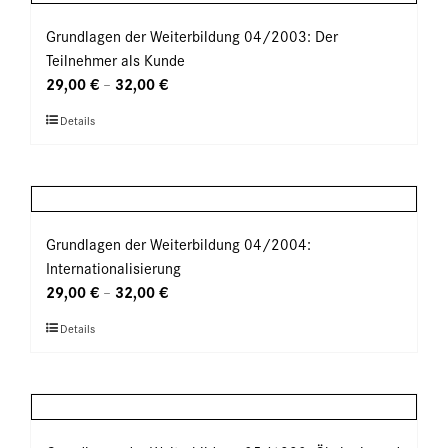
Varianten
werden
auf.
Grundlagen der Weiterbildung 04/2003: Der
Die
Teilnehmer als Kunde
Optionen
29,00
€
32,00
€
–
können
Dieses
Details
auf
Produkt
der
weist
Produktseite
mehrere
gewählt
Varianten
werden
auf.
Grundlagen der Weiterbildung 04/2004:
Die
Internationalisierung
Optionen
29,00
€
32,00
€
–
können
Dieses
Details
auf
Produkt
der
weist
Produktseite
mehrere
gewählt
Varianten
werden