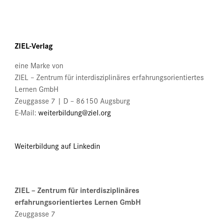
können
auf
der
Produktseite
ZIEL-Verlag
gewählt
werden
eine Marke von
ZIEL – Zentrum für interdisziplinäres erfahrungsorientiertes
Lernen GmbH
Zeuggasse 7 | D – 86150 Augsburg
E-Mail:
weiterbildung@ziel.org
Weiterbildung auf Linkedin
ZIEL – Zentrum für interdisziplinäres
erfahrungsorientiertes Lernen GmbH
Zeuggasse 7