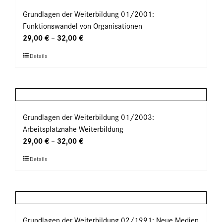
Varianten
werden
auf.
Grundlagen der Weiterbildung 01/2001:
Die
Funktionswandel von Organisationen
Optionen
29,00
€
32,00
€
–
können
Dieses
Details
auf
Produkt
der
weist
Produktseite
mehrere
gewählt
Varianten
werden
auf.
Grundlagen der Weiterbildung 01/2003:
Die
Arbeitsplatznahe Weiterbildung
Optionen
29,00
€
32,00
€
–
können
Dieses
Details
auf
Produkt
der
weist
Produktseite
mehrere
gewählt
Varianten
werden
auf.
Grundlagen der Weiterbildung 02/1991: Neue Medien