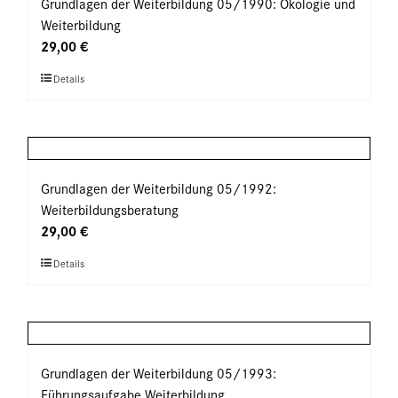
auf.
Grundlagen der Weiterbildung 05/1990: Ökologie und
Die
Weiterbildung
Optionen
29,00
€
können
Dieses
Details
auf
Produkt
der
weist
Produktseite
mehrere
gewählt
Varianten
werden
auf.
Grundlagen der Weiterbildung 05/1992:
Die
Weiterbildungsberatung
Optionen
29,00
€
können
Dieses
Details
auf
Produkt
der
weist
Produktseite
mehrere
gewählt
Varianten
werden
auf.
Grundlagen der Weiterbildung 05/1993:
Die
Führungsaufgabe Weiterbildung