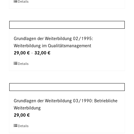
Dieses
Details
auf
Produkt
der
weist
Produktseite
mehrere
gewählt
Varianten
werden
auf.
Grundlagen der Weiterbildung 02/1995:
Die
Weiterbildung im Qualitätsmanagement
Optionen
29,00
€
32,00
€
–
können
Dieses
Details
auf
Produkt
der
weist
Produktseite
mehrere
gewählt
Varianten
werden
auf.
Grundlagen der Weiterbildung 03/1990: Betriebliche
Die
Weiterbildung
Optionen
29,00
€
können
Dieses
Details
auf
Produkt