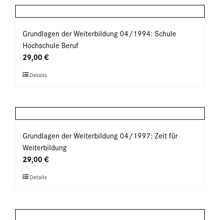
Produktseite
mehrere
gewählt
Varianten
werden
auf.
Grundlagen der Weiterbildung 04/1994: Schule
Die
Hochschule Beruf
Optionen
29,00
€
können
Dieses
Details
auf
Produkt
der
weist
Produktseite
mehrere
gewählt
Varianten
werden
auf.
Grundlagen der Weiterbildung 04/1997: Zeit für
Die
Weiterbildung
Optionen
29,00
€
können
Dieses
Details
auf
Produkt
der
weist
Produktseite
mehrere
gewählt