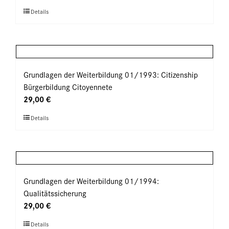
Optionen
Dieses
Details
können
Produkt
auf
weist
der
mehrere
Produktseite
Varianten
gewählt
auf.
Grundlagen der Weiterbildung 01/1993: Citizenship
werden
Die
Bürgerbildung Citoyennete
Optionen
29,00
€
können
Dieses
Details
auf
Produkt
der
weist
Produktseite
mehrere
gewählt
Varianten
werden
auf.
Grundlagen der Weiterbildung 01/1994:
Die
Qualitätssicherung
Optionen
29,00
€
können
Dieses
Details
auf