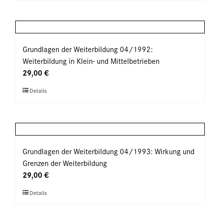
Produkt
der
weist
Produktseite
mehrere
gewählt
Varianten
werden
auf.
Grundlagen der Weiterbildung 04/1992:
Die
Weiterbildung in Klein- und Mittelbetrieben
Optionen
29,00
€
können
Dieses
Details
auf
Produkt
der
weist
Produktseite
mehrere
gewählt
Varianten
werden
auf.
Grundlagen der Weiterbildung 04/1993: Wirkung und
Die
Grenzen der Weiterbildung
Optionen
29,00
€
können
Dieses
Details
auf
Produkt
der
weist