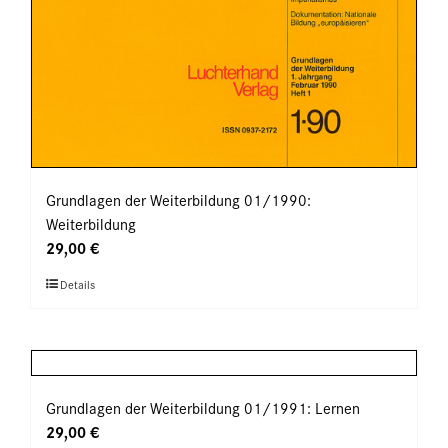
Grundlagen der Weiterbildung 01/1990:
Weiterbildung
29,00
€
Dieses
Details
Produkt
weist
mehrere
Varianten
auf.
Grundlagen der Weiterbildung 01/1991: Lernen
Die
29,00
€