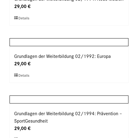
Die
29,00
€
Optionen
Dieses
Details
können
Produkt
auf
weist
der
mehrere
Produktseite
Varianten
gewählt
auf.
Grundlagen der Weiterbildung 02/1992: Europa
werden
Die
29,00
€
Optionen
Dieses
Details
können
Produkt
auf
weist
der
mehrere
Produktseite
Varianten
gewählt
auf.
Grundlagen der Weiterbildung 02/1994: Prävention –
werden
Die
SportGesundheit
Optionen
29,00
€
können