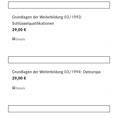
mehrere
gewählt
Varianten
werden
auf.
Grundlagen der Weiterbildung 03/1993:
Die
Schlüsselqualifikationen
Optionen
29,00
€
können
Dieses
Details
auf
Produkt
der
weist
Produktseite
mehrere
gewählt
Varianten
werden
auf.
Grundlagen der Weiterbildung 03/1994: Osteuropa
Die
29,00
€
Optionen
Dieses
Details
können
Produkt
auf
weist
der
mehrere
Produktseite
Varianten
gewählt