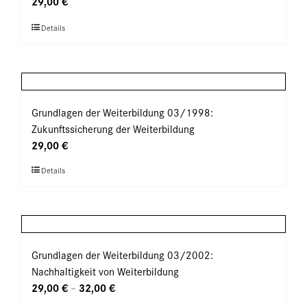
29,00
€
Optionen
Dieses
Details
können
Produkt
auf
weist
der
mehrere
Produktseite
Varianten
gewählt
auf.
Grundlagen der Weiterbildung 03/1998:
werden
Die
Zukunftssicherung der Weiterbildung
Optionen
29,00
€
können
Dieses
Details
auf
Produkt
der
weist
Produktseite
mehrere
gewählt
Varianten
werden
auf.
Grundlagen der Weiterbildung 03/2002:
Die
Nachhaltigkeit von Weiterbildung
Optionen
29,00
€
32,00
€
–
können