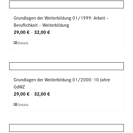
mehrere
Produktseite
Varianten
gewählt
auf.
Grundlagen der Weiterbildung 01/1999: Arbeit –
werden
Die
Beruflichkeit – Weiterbildung
Optionen
29,00
€
32,00
€
–
können
Dieses
Details
auf
Produkt
der
weist
Produktseite
mehrere
gewählt
Varianten
werden
auf.
Grundlagen der Weiterbildung 01/2000: 10 Jahre
Die
GdWZ
Optionen
29,00
€
32,00
€
–
können
Dieses
Details
auf
Produkt
der
weist
Produktseite
mehrere
gewählt