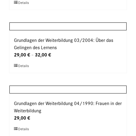
Dieses
Details
auf
Produkt
der
weist
Produktseite
mehrere
gewählt
Varianten
werden
auf.
Grundlagen der Weiterbildung 03/2004: Über das
Die
Gelingen des Lernens
Optionen
29,00
€
32,00
€
–
können
Dieses
Details
auf
Produkt
der
weist
Produktseite
mehrere
gewählt
Varianten
werden
auf.
Grundlagen der Weiterbildung 04/1990: Frauen in der
Die
Weiterbildung
Optionen
29,00
€
können
Dieses
Details
auf