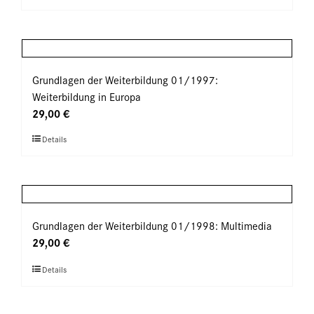
Produkt
der
weist
Produktseite
mehrere
gewählt
Varianten
werden
auf.
Grundlagen der Weiterbildung 01/1997:
Die
Weiterbildung in Europa
Optionen
29,00
€
können
Dieses
Details
auf
Produkt
der
weist
Produktseite
mehrere
gewählt
Varianten
werden
auf.
Grundlagen der Weiterbildung 01/1998: Multimedia
Die
29,00
€
Optionen
Dieses
Details
können
Produkt
auf
weist
der