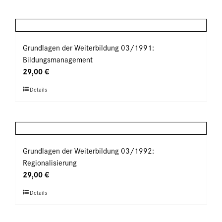
der
weist
Produktseite
mehrere
gewählt
Varianten
werden
auf.
Grundlagen der Weiterbildung 03/1991:
Die
Bildungsmanagement
Optionen
29,00
€
können
Dieses
Details
auf
Produkt
der
weist
Produktseite
mehrere
gewählt
Varianten
werden
auf.
Grundlagen der Weiterbildung 03/1992:
Die
Regionalisierung
Optionen
29,00
€
können
Dieses
Details
auf
Produkt
der
weist
Produktseite