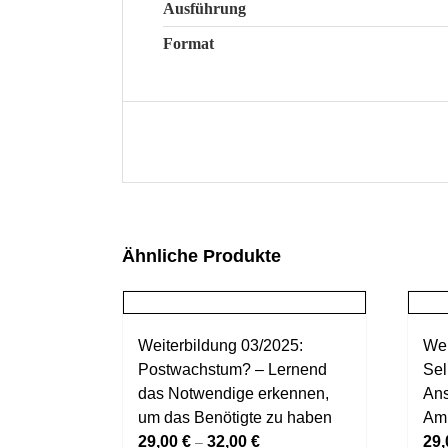
Ausführung
Format
Ähnliche Produkte
Weiterbildung 03/2025:
Wei
Postwachstum? – Lernend
Sel
das Notwendige erkennen,
Ans
um das Benötigte zu haben
Am
29,00
€
32,00
€
29
–