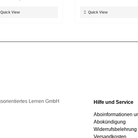
ses
Dieses
Quick View
Quick View
dukt
Produkt
t
weist
rere
mehrere
ianten
Varianten
auf.
Die
ionen
Optionen
nen
können
auf
der
duktseite
Produktseite
ählt
gewählt
den
werden
ngsorientiertes Lernen GmbH
Hilfe und Service
Aboinformationen 
Abokündigung
Widerrufsbelehrung
Versandkosten