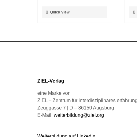
Dieses
Die
Quick View
Produkt
Pro
weist
weis
mehrere
meh
Varianten
Var
auf.
auf.
Die
Die
Optionen
Opt
können
kön
auf
auf
der
der
Produktseite
Pro
ZIEL-Verlag
gewählt
gew
werden
wer
eine Marke von
ZIEL – Zentrum für interdisziplinäres erfahru
Zeuggasse 7 | D – 86150 Augsburg
E-Mail:
weiterbildung@ziel.org
Weiterbildung auf Linkedin