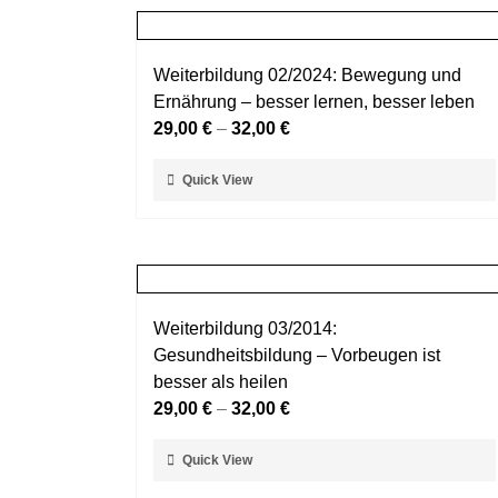
Weiterbildung 02/2024: Bewegung und
Ernährung – besser lernen, besser leben
29,00
€
–
32,00
€
Dieses
Quick View
Produkt
weist
mehrere
Varianten
auf.
Weiterbildung 03/2014:
Die
Gesundheitsbildung – Vorbeugen ist
Optionen
besser als heilen
können
29,00
€
–
32,00
€
auf
der
Dieses
Quick View
Produktseite
Produkt
gewählt