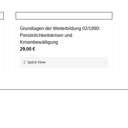
weist
werden
mehrere
Varianten
auf.
Grundlagen der Weiterbildung 02/1990:
Die
Persönlichkeitskrisen und
Optionen
Krisenbewältigung
können
29,00
€
auf
der
Dieses
Quick View
Produktseite
Produkt
gewählt
weist
werden
mehrere
Varianten
auf.
Die
Optionen
können
auf