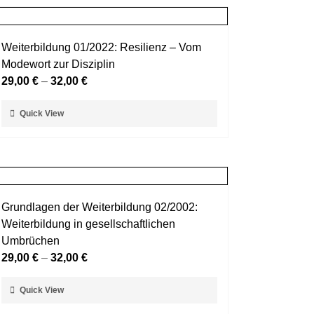
Weiterbildung 01/2022: Resilienz – Vom
Modewort zur Disziplin
29,00
€
–
32,00
€
Dieses
Quick View
Produkt
weist
mehrere
Varianten
auf.
Grundlagen der Weiterbildung 02/2002:
Die
Weiterbildung in gesellschaftlichen
Optionen
Umbrüchen
können
29,00
€
–
32,00
€
auf
der
Dieses
Quick View
Produktseite
Produkt
gewählt