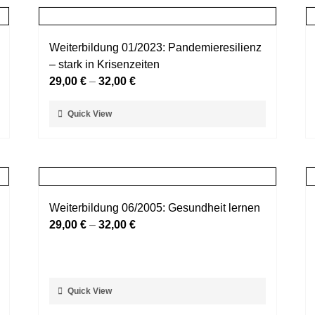
Weiterbildung 01/2023: Pandemieresilienz
– stark in Krisenzeiten
29,00
€
–
32,00
€
Dieses
Quick View
Produkt
weist
mehrere
Varianten
auf.
Weiterbildung 06/2005: Gesundheit lernen
Die
29,00
€
–
32,00
€
Optionen
können
auf
der
Dieses
Quick View
Produktseite
Produkt
gewählt