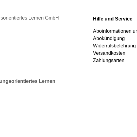
der
Produktseite
gewählt
ngsorientiertes Lernen GmbH
Hilfe und Service
werden
Aboinformationen 
Abokündigung
Widerrufsbelehrung
Versandkosten
Zahlungsarten
rungsorientiertes Lernen