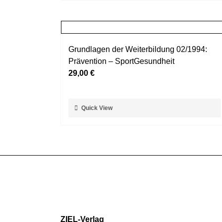
weist
werden
mehrere
Varianten
auf.
Grundlagen der Weiterbildung 02/1994:
Die
Prävention – SportGesundheit
Optionen
29,00
€
können
auf
der
Dieses
Quick View
Produktseite
Produkt
gewählt
weist
werden
mehrere
Varianten
auf.
Die
Optionen
können
auf
ZIEL-Verlag