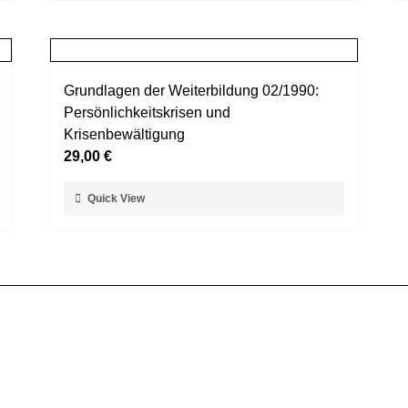
weist
werden
mehrere
Varianten
auf.
Grundlagen der Weiterbildung 02/1990:
Die
Persönlichkeitskrisen und
Optionen
Krisenbewältigung
können
29,00
€
auf
der
Dieses
Quick View
Produktseite
Produkt
gewählt
weist
werden
mehrere
Varianten
auf.
Die
Optionen
können
auf