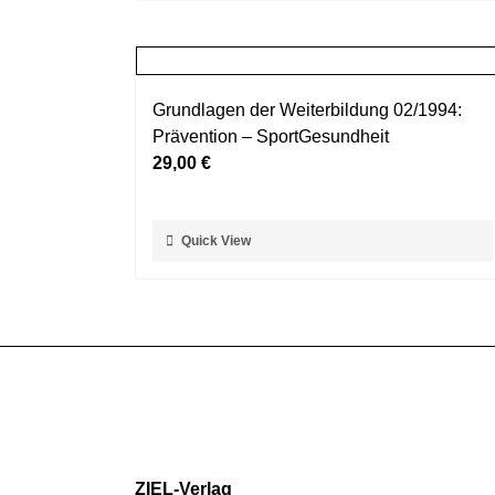
weist
werden
mehrere
Varianten
auf.
Grundlagen der Weiterbildung 02/1994:
Die
Prävention – SportGesundheit
Optionen
29,00
€
können
auf
der
Dieses
Quick View
Produktseite
Produkt
gewählt
weist
werden
mehrere
Varianten
auf.
Die
Optionen
können
auf
ZIEL-Verlag