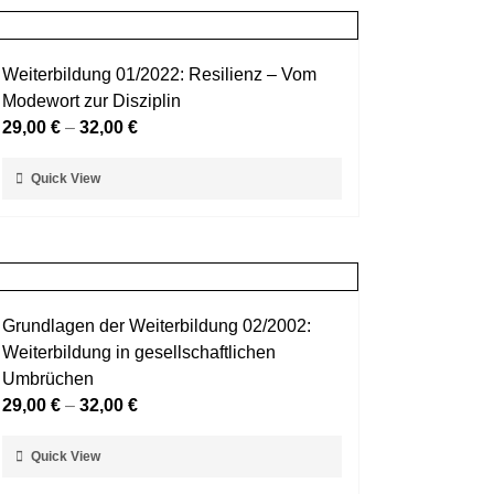
Weiterbildung 01/2022: Resilienz – Vom
Modewort zur Disziplin
29,00
€
–
32,00
€
Dieses
Quick View
Produkt
weist
mehrere
Varianten
auf.
Grundlagen der Weiterbildung 02/2002:
Die
Weiterbildung in gesellschaftlichen
Optionen
Umbrüchen
können
29,00
€
–
32,00
€
auf
der
Dieses
Quick View
Produktseite
Produkt
gewählt