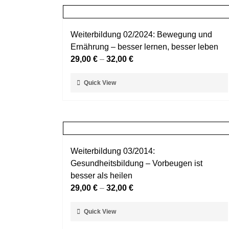
Weiterbildung 02/2024: Bewegung und
Ernährung – besser lernen, besser leben
29,00
€
–
32,00
€
Dieses
Quick View
Produkt
weist
mehrere
Varianten
auf.
Weiterbildung 03/2014:
Die
Gesundheitsbildung – Vorbeugen ist
Optionen
besser als heilen
können
29,00
€
–
32,00
€
auf
der
Dieses
Quick View
Produktseite
Produkt
gewählt