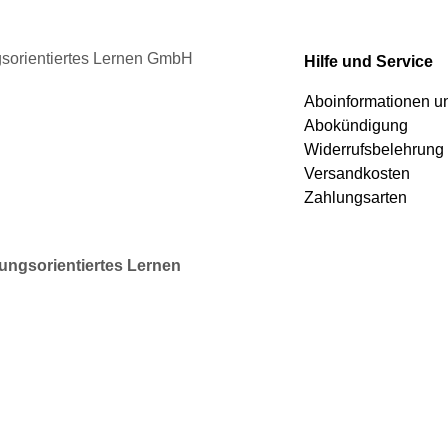
der
Produktseite
gewählt
ngsorientiertes Lernen GmbH
Hilfe und Service
werden
Aboinformationen 
Abokündigung
Widerrufsbelehrung
Versandkosten
Zahlungsarten
rungsorientiertes Lernen