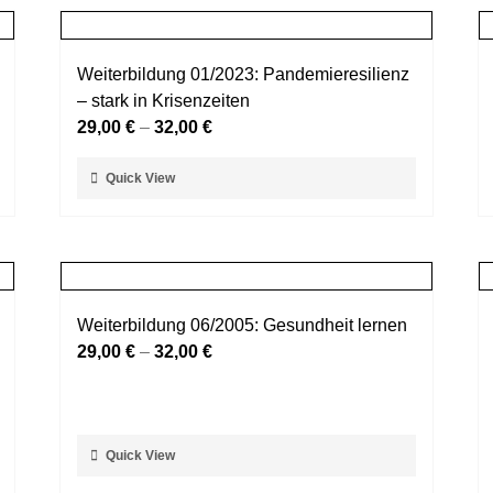
Weiterbildung 01/2023: Pandemieresilienz
– stark in Krisenzeiten
29,00
€
–
32,00
€
Dieses
Quick View
Produkt
weist
mehrere
Varianten
auf.
Weiterbildung 06/2005: Gesundheit lernen
Die
29,00
€
–
32,00
€
Optionen
können
auf
der
Dieses
Quick View
Produktseite
Produkt
gewählt