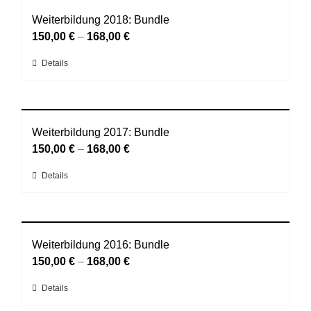
mehrere
der
Varianten
Weiterbildung 2018: Bundle
Produktseite
auf.
150,00
€
–
168,00
€
gewählt
Die
werden
Dieses
Details
Optionen
Produkt
können
weist
auf
mehrere
der
Varianten
Weiterbildung 2017: Bundle
Produktseite
auf.
150,00
€
–
168,00
€
gewählt
Die
werden
Dieses
Details
Optionen
Produkt
können
weist
auf
mehrere
der
Varianten
Weiterbildung 2016: Bundle
Produktseite
auf.
150,00
€
–
168,00
€
gewählt
Die
werden
Dieses
Details
Optionen
Produkt
können