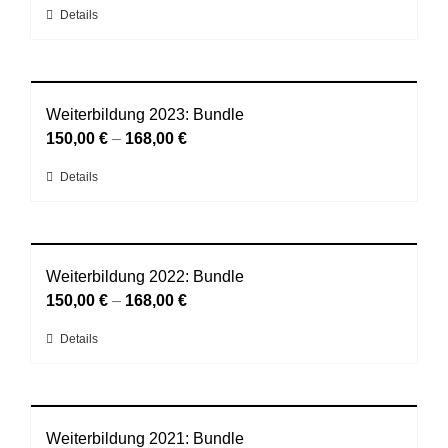
werden
Dieses
Details
Optionen
Produkt
können
weist
auf
mehrere
der
Varianten
Weiterbildung 2023: Bundle
Produktseite
auf.
150,00
€
–
168,00
€
gewählt
Die
werden
Dieses
Details
Optionen
Produkt
können
weist
auf
mehrere
der
Varianten
Weiterbildung 2022: Bundle
Produktseite
auf.
150,00
€
–
168,00
€
gewählt
Die
werden
Dieses
Details
Optionen
Produkt
können
weist
auf
mehrere
der
Varianten
Weiterbildung 2021: Bundle
Produktseite