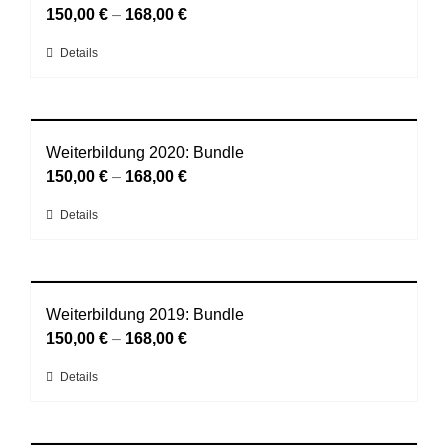
auf.
150,00
€
–
168,00
€
gewählt
Die
werden
Dieses
Details
Optionen
Produkt
können
weist
auf
mehrere
der
Varianten
Weiterbildung 2020: Bundle
Produktseite
auf.
150,00
€
–
168,00
€
gewählt
Die
werden
Dieses
Details
Optionen
Produkt
können
weist
auf
mehrere
der
Varianten
Weiterbildung 2019: Bundle
Produktseite
auf.
150,00
€
–
168,00
€
gewählt
Die
werden
Dieses
Details
Optionen
Produkt
können
weist
auf