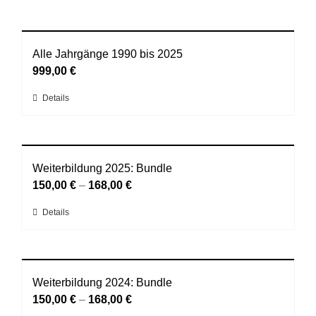
Alle Jahrgänge 1990 bis 2025
999,00
€
Dieses
Details
Produkt
weist
mehrere
Varianten
Weiterbildung 2025: Bundle
auf.
150,00
€
–
168,00
€
Die
Dieses
Details
Optionen
Produkt
können
weist
auf
mehrere
der
Varianten
Weiterbildung 2024: Bundle
Produktseite
auf.
150,00
€
–
168,00
€
gewählt
Die