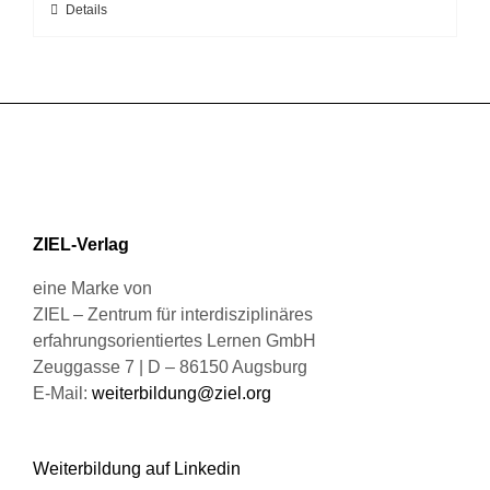
Dieses
Details
der
Produkt
Produktseite
weist
gewählt
mehrere
werden
Varianten
auf.
Die
Optionen
können
ZIEL-Verlag
auf
der
eine Marke von
Produktseite
ZIEL – Zentrum für interdisziplinäres
gewählt
erfahrungsorientiertes Lernen GmbH
werden
Zeuggasse 7 | D – 86150 Augsburg
E-Mail:
weiterbildung@ziel.org
Weiterbildung auf Linkedin