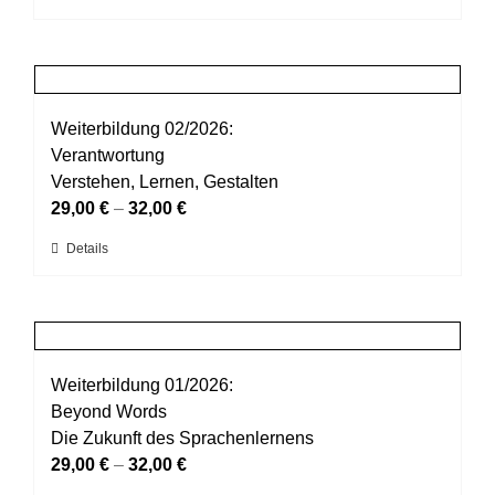
der
Produkt
Produktseite
weist
gewählt
mehrere
werden
Varianten
auf.
Weiterbildung 02/2026:
Die
Verantwortung
Optionen
Verstehen, Lernen, Gestalten
können
29,00
€
–
32,00
€
auf
Dieses
Details
der
Produkt
Produktseite
weist
gewählt
mehrere
werden
Varianten
auf.
Weiterbildung 01/2026:
Die
Beyond Words
Optionen
Die Zukunft des Sprachenlernens
können
29,00
€
–
32,00
€
auf