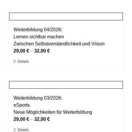
Weiterbildung 04/2026:
Lernen sichtbar machen
Zwischen Selbstverständlichkeit und Vision
29,00
€
–
32,00
€
Dieses
Details
Produkt
weist
mehrere
Varianten
auf.
Weiterbildung 03/2026:
Die
eSports
Optionen
Neue Möglichkeiten für Weiterbildung
können
29,00
€
–
32,00
€
auf
Dieses
Details