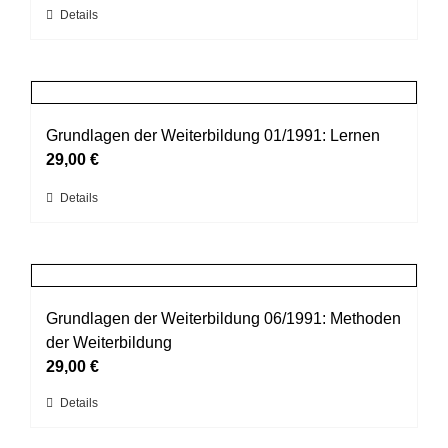
Dieses
Details
Produkt
weist
mehrere
Varianten
auf.
Grundlagen der Weiterbildung 01/1991: Lernen
Die
29,00
€
Optionen
können
Dieses
Details
auf
Produkt
der
weist
Produktseite
mehrere
gewählt
Varianten
werden
auf.
Grundlagen der Weiterbildung 06/1991: Methoden
Die
der Weiterbildung
Optionen
können
29,00
€
auf
Dieses
Details
der
Produkt
Produktseite
weist