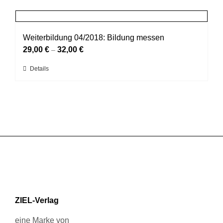
gewählt
mehrere
werden
Varianten
auf.
Weiterbildung 04/2018: Bildung messen
Die
29,00
€
32,00
€
–
Optionen
können
Dieses
Details
auf
Produkt
der
weist
Produktseite
mehrere
gewählt
Varianten
werden
auf.
Die
Optionen
können
auf
der
Produktseite
gewählt
ZIEL-Verlag
werden
eine Marke von