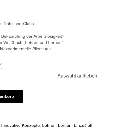
s Robinson-Clubs
r Bekämpfung der Arbeitslosigkeit?
m Weißbuch „Lehren und Lernen“
ldexperimentelle Pilotstudie
Auswahl aufheben
renkorb
,
Innovative Konzepte
,
Lehren
,
Lernen
,
Einzelheft