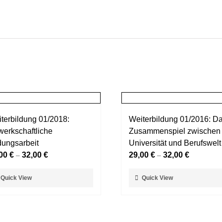
terbildung 01/2018:
Weiterbildung 01/2016: D
erkschaftliche
Zusammenspiel zwischen
dungsarbeit
Universität und Berufswelt
,00
€
32,00
€
29,00
€
32,00
€
–
–
ses
Dieses
Quick View
Quick View
dukt
Produkt
t
weist
rere
mehrere
ianten
Varianten