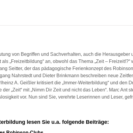
für
Weiterbildung
Menge
utung von Begriffen und Sachverhalten, auch die Herausgeber 
t als „Freizeitbildung“ an, obwohl das Thema „Zeit – Freizeit!?
ang Seitter, der das pädagogische Ferienkonzept des Robinson
lfgang Nahrstedt und Dieter Brinkmann beschreiben neue Zeitfen
lheinz A. Geißler kritisiert die „Immer-Weiterbildung“ und den 
e der „Zeit“ mit „Nimm Dir Zeit und nicht das Leben“. Marc Ant s
slosigkeit vor. Nun sind Sie, verehrte Leserinnen und Leser, g
erbildung lesen Sie u.a. folgende Beiträge:
es Robinson-Clubs