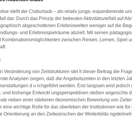
tive stellt der Cluburlaub – als relativ junge, expandierende u
all dar: Durch das Prinzip der betreuten Aktivitätsvielfalt auf Ab
eographisch abgeschottenen Erlebniswelten weniger auf die Beg
andlungs- und Erlebnisspielräume abzielt. Mit seinen pädagogis
und Kombinationsmöglichkeiten zwischen Reisen, Lernen, Spiel u
ft.
g
n Veränderung von Zeitstrukturen stel lt dieser Beitrag die Fr
Erste Analysen zeigen, daß die Angebotszeiten in den letzten J
staltungen d u rchgeführt werden. Erst langsam wird jedoch de
rbar, und bisherige Entwickl ungsperspektiven stoßen angesicht
ute neben einer stärkeren ökonomischen Bewertung von Zeiten
ne wichtige Rolle für das überleben der Institutionen wie für e
 Orientierung an den Zeitwünschen der Weiterbildu ngsteilneh