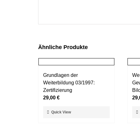
Ähnliche Produkte
Grundlagen der
Wei
Weiterbildung 03/1997:
Gew
Zertifizierung
Bil
29,00
€
29
Dieses
Die
Quick View
Produkt
Pro
weist
weis
mehrere
meh
Varianten
Var