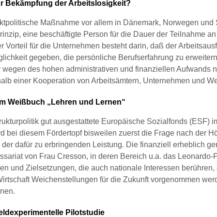
ur Bekämpfung der Arbeitslosigkeit?
arktpolitische Maßnahme vor allem in Dänemark, Norwegen und
rinzip, eine beschäftigte Person für die Dauer der Teilnahme
 Vorteil für die Unternehmen besteht darin, daß der Arbeitsau
ichkeit gegeben, die persönliche Berufserfahrung zu erweiter
er wegen des hohen administrativen und finanziellen Aufwands
rhalb einer Kooperation von Arbeitsämtern, Unternehmen und Wei
m Weißbuch „Lehren und Lernen“
ukturpolitik gut ausgestattete Europäische Sozialfonds (ESF) 
ird bei diesem Fördertopf bisweilen zuerst die Frage nach der 
h der dafür zu erbringenden Leistung. Die finanziell erheblich
sariat von Frau Cresson, in deren Bereich u.a. das Leonardo-Pr
ien und Zielsetzungen, die auch nationale Interessen berühren,
e Wirtschaft Weichenstellungen für die Zukunft vorgenommen we
nen.
eldexperimentelle Pilotstudie