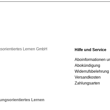
auf.
Die
ionen
Optionen
nen
können
auf
der
duktseite
Produktseite
ählt
gewählt
den
werden
ngsorientiertes Lernen GmbH
Hilfe und Service
Aboinformationen 
Abokündigung
Widerrufsbelehrung
Versandkosten
Zahlungsarten
rungsorientiertes Lernen