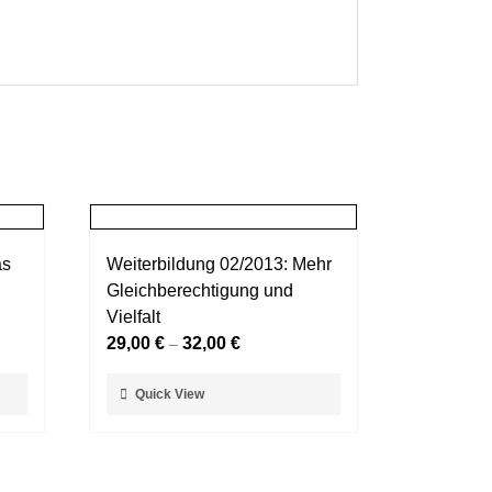
as
Weiterbildung 02/2013: Mehr
Gleichberechtigung und
Vielfalt
29,00
€
32,00
€
–
Dieses
Quick View
Produkt
weist
mehrere
Varianten