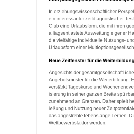
In erziehungswissenschaftlicher Perspek
ein interessanter zeitdiagnostischer Testf
Club eine Urlaubsform, die mit ihren g
alltagsentlastete Ausweitung eigener H
die vielfältige individuelle Nutzungs- 
Urlaubsform einer Multioptionsgesellscha
Neue Zeitfenster für die Weiterbildun
Angesichts der gesamtgesellschaftl iche
Angebotsmuster für die Weiterbildung. 
verstärkt Tageskurse und Wochenendveran
isierung in seiner ganzen Breite spü 
zunehmend an Grenzen. Daher spielt he
ießung und Nutzung neuer Zeitpotentiale ei
das angestrebte lebenslange Lernen. Die
Wettbewerbsfaktor werden.