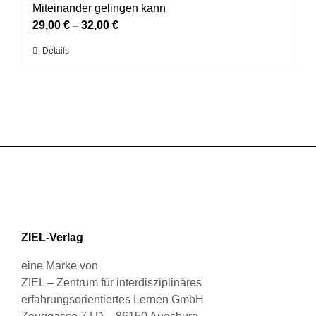
Miteinander gelingen kann
Optionen
können
29,00
€
32,00
€
–
auf
Dieses
Details
der
Produkt
Produktseite
weist
gewählt
mehrere
werden
Varianten
auf.
Die
Optionen
können
auf
der
Produktseite
gewählt
ZIEL-Verlag
werden
eine Marke von
ZIEL – Zentrum für interdisziplinäres
erfahrungsorientiertes Lernen GmbH