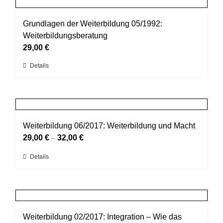
Varianten
auf.
Grundlagen der Weiterbildung 05/1992:
Die
Weiterbildungsberatung
Optionen
können
29,00
€
auf
Dieses
Details
der
Produkt
Produktseite
weist
gewählt
mehrere
werden
Varianten
auf.
Weiterbildung 06/2017: Weiterbildung und Macht
Die
29,00
€
32,00
€
–
Optionen
können
Dieses
Details
auf
Produkt
der
weist
Produktseite
mehrere
gewählt
Varianten
werden
auf.
Weiterbildung 02/2017: Integration – Wie das
Die