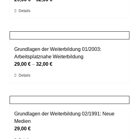
können
Dieses
Details
auf
Produkt
der
weist
Produktseite
mehrere
gewählt
Varianten
werden
auf.
Grundlagen der Weiterbildung 01/2003:
Die
Arbeitsplatznahe Weiterbildung
Optionen
29,00
€
–
32,00
€
können
Dieses
Details
auf
Produkt
der
weist
Produktseite
mehrere
gewählt
Varianten
werden
auf.
Grundlagen der Weiterbildung 02/1991: Neue
Die
Medien
Optionen
29,00
€
können