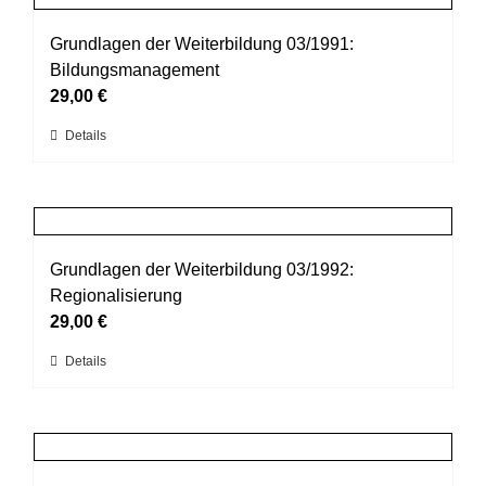
Varianten
werden
auf.
Grundlagen der Weiterbildung 03/1991:
Die
Bildungsmanagement
Optionen
29,00
€
können
Dieses
Details
auf
Produkt
der
weist
Produktseite
mehrere
gewählt
Varianten
werden
auf.
Grundlagen der Weiterbildung 03/1992:
Die
Regionalisierung
Optionen
29,00
€
können
Dieses
Details
auf
Produkt
der
weist
Produktseite
mehrere
gewählt
Varianten
werden