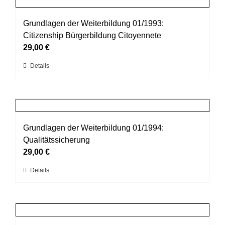
Produktseite
Varianten
gewählt
auf.
Grundlagen der Weiterbildung 01/1993:
werden
Die
Citizenship Bürgerbildung Citoyennete
Optionen
29,00
€
können
Dieses
Details
auf
Produkt
der
weist
Produktseite
mehrere
gewählt
Varianten
werden
auf.
Grundlagen der Weiterbildung 01/1994:
Die
Qualitätssicherung
Optionen
29,00
€
können
Dieses
Details
auf
Produkt
der
weist
Produktseite
mehrere
gewählt
Varianten
werden