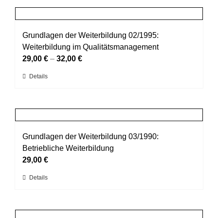
Produktseite
mehrere
gewählt
Varianten
werden
auf.
Grundlagen der Weiterbildung 02/1995:
Die
Weiterbildung im Qualitätsmanagement
Optionen
29,00
€
–
32,00
€
können
Dieses
Details
auf
Produkt
der
weist
Produktseite
mehrere
gewählt
Varianten
werden
auf.
Grundlagen der Weiterbildung 03/1990:
Die
Betriebliche Weiterbildung
Optionen
29,00
€
können
Dieses
Details
auf
Produkt
der
weist
Produktseite
mehrere
gewählt