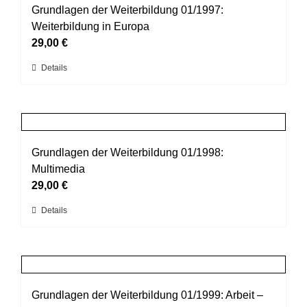
auf.
Grundlagen der Weiterbildung 01/1997:
Die
Weiterbildung in Europa
Optionen
29,00
€
können
Dieses
Details
auf
Produkt
der
weist
Produktseite
mehrere
gewählt
Varianten
werden
auf.
Grundlagen der Weiterbildung 01/1998:
Die
Multimedia
Optionen
29,00
€
können
Dieses
Details
auf
Produkt
der
weist
Produktseite
mehrere
gewählt
Varianten
werden
auf.
Grundlagen der Weiterbildung 01/1999: Arbeit –