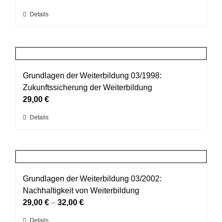
können
Dieses
Details
auf
Produkt
der
weist
Produktseite
mehrere
gewählt
Varianten
werden
auf.
Grundlagen der Weiterbildung 03/1998:
Die
Zukunftssicherung der Weiterbildung
Optionen
29,00
€
können
Dieses
Details
auf
Produkt
der
weist
Produktseite
mehrere
gewählt
Varianten
werden
auf.
Grundlagen der Weiterbildung 03/2002:
Die
Nachhaltigkeit von Weiterbildung
Optionen
29,00
€
–
32,00
€
können
Dieses
Details