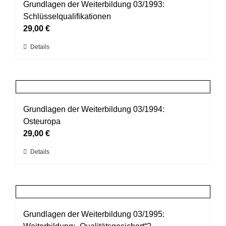
auf.
Grundlagen der Weiterbildung 03/1993:
Die
Schlüsselqualifikationen
Optionen
29,00
€
können
Dieses
Details
auf
Produkt
der
weist
Produktseite
mehrere
gewählt
Varianten
werden
auf.
Grundlagen der Weiterbildung 03/1994:
Die
Osteuropa
Optionen
29,00
€
können
Dieses
Details
auf
Produkt
der
weist
Produktseite
mehrere
gewählt
Varianten
werden
auf.
Grundlagen der Weiterbildung 03/1995:
Die