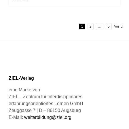
auf
Produkt
der
weist
Produktseite
mehrere
gewählt
1
2
…
5
Vor
Varianten
werden
auf.
Die
Optionen
können
auf
der
Produktseite
ZIEL-Verlag
gewählt
werden
eine Marke von
ZIEL – Zentrum für interdisziplinäres
erfahrungsorientiertes Lernen GmbH
Zeuggasse 7 | D – 86150 Augsburg
E-Mail:
weiterbildung@ziel.org