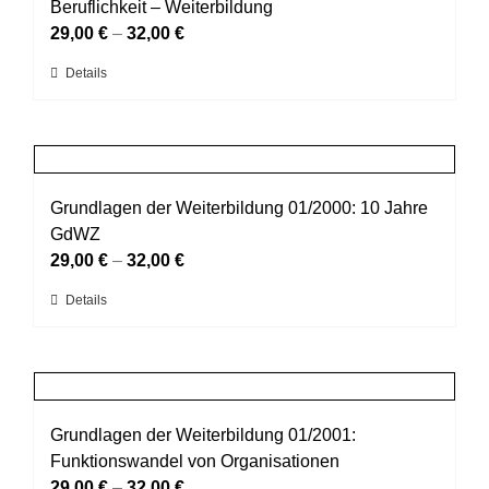
Die
Beruflichkeit – Weiterbildung
Optionen
29,00
€
–
32,00
€
können
Dieses
Details
auf
Produkt
der
weist
Produktseite
mehrere
gewählt
Varianten
werden
auf.
Grundlagen der Weiterbildung 01/2000: 10 Jahre
Die
GdWZ
Optionen
29,00
€
–
32,00
€
können
Dieses
Details
auf
Produkt
der
weist
Produktseite
mehrere
gewählt
Varianten
werden
auf.
Grundlagen der Weiterbildung 01/2001:
Die
Funktionswandel von Organisationen
Optionen
29,00
€
–
32,00
€