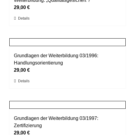
Weiterbildung: „Qualitätsgesichert“?
Optionen
29,00
€
können
Dieses
Details
auf
Produkt
der
weist
Produktseite
mehrere
gewählt
Varianten
werden
auf.
Grundlagen der Weiterbildung 03/1996:
Die
Handlungsorientierung
Optionen
29,00
€
können
Dieses
Details
auf
Produkt
der
weist
Produktseite
mehrere
gewählt
Varianten
werden
auf.
Grundlagen der Weiterbildung 03/1997:
Die
Zertifizierung
Optionen
29,00
€