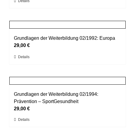
Dieses
Details
auf
Produkt
der
weist
Produktseite
mehrere
gewählt
Varianten
werden
auf.
Grundlagen der Weiterbildung 02/1992: Europa
Die
29,00
€
Optionen
Dieses
Details
können
Produkt
auf
weist
der
mehrere
Produktseite
Varianten
gewählt
auf.
Grundlagen der Weiterbildung 02/1994:
werden
Die
Prävention – SportGesundheit
Optionen
29,00
€
können
Dieses
Details
auf
Produkt
der
weist