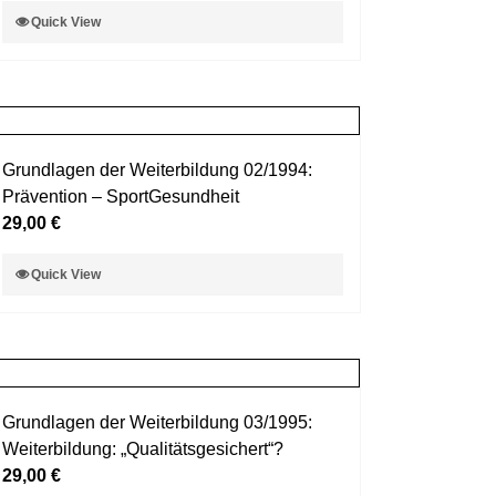
Dieses
Quick View
der
Produkt
Produktseite
weist
gewählt
mehrere
werden
Varianten
auf.
Grundlagen der Weiterbildung 02/1994:
Die
Prävention – SportGesundheit
Optionen
29,00
€
können
auf
Dieses
Quick View
der
Produkt
Produktseite
weist
gewählt
mehrere
werden
Varianten
auf.
Grundlagen der Weiterbildung 03/1995:
Die
Weiterbildung: „Qualitätsgesichert“?
Optionen
29,00
€
können