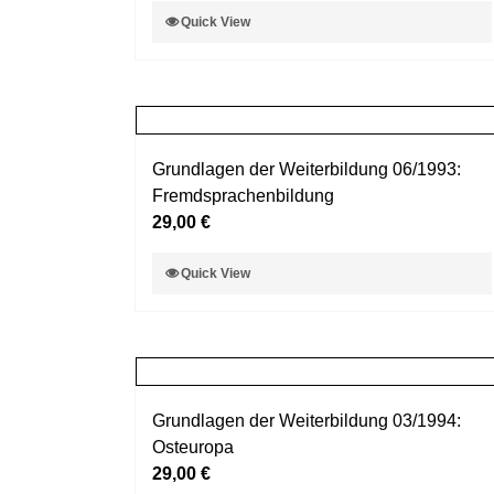
Dieses
Quick View
der
Produkt
Produktseite
weist
gewählt
mehrere
werden
Varianten
auf.
Grundlagen der Weiterbildung 06/1993:
Die
Fremdsprachenbildung
Optionen
29,00
€
können
auf
Dieses
Quick View
der
Produkt
Produktseite
weist
gewählt
mehrere
werden
Varianten
auf.
Grundlagen der Weiterbildung 03/1994:
Die
Osteuropa
Optionen
29,00
€
können