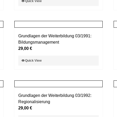
Quick View
der
Produkt
Produktseite
weist
gewählt
mehrere
werden
Varianten
auf.
Grundlagen der Weiterbildung 03/1991:
Die
Bildungsmanagement
Optionen
29,00
€
können
auf
Dieses
Quick View
der
Produkt
Produktseite
weist
gewählt
mehrere
werden
Varianten
auf.
Grundlagen der Weiterbildung 03/1992:
Die
Regionalisierung
Optionen
29,00
€
können
auf