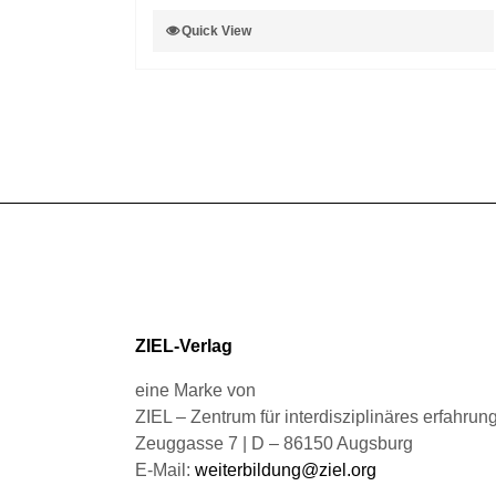
auf
Dieses
Quick View
der
Produkt
Produktseite
weist
gewählt
mehrere
werden
Varianten
auf.
Die
Optionen
können
auf
der
Produktseite
gewählt
ZIEL-Verlag
werden
eine Marke von
ZIEL – Zentrum für interdisziplinäres erfahru
Zeuggasse 7 | D – 86150 Augsburg
E-Mail:
weiterbildung@ziel.org