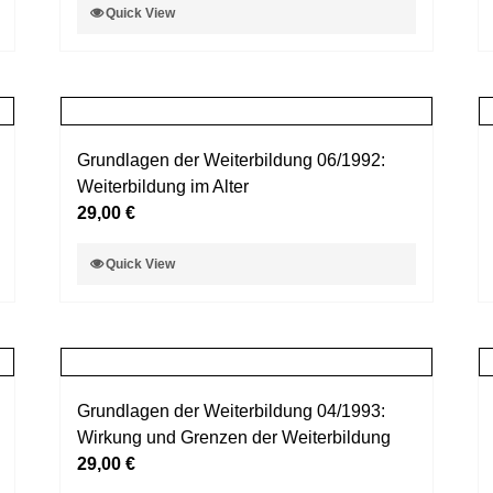
Dieses
Quick View
der
Produkt
Produktseite
weist
gewählt
mehrere
werden
Varianten
auf.
Grundlagen der Weiterbildung 06/1992:
Die
Weiterbildung im Alter
Optionen
29,00
€
können
auf
Dieses
Quick View
der
Produkt
Produktseite
weist
gewählt
mehrere
werden
Varianten
auf.
Grundlagen der Weiterbildung 04/1993:
Die
Wirkung und Grenzen der Weiterbildung
Optionen
29,00
€
können
auf