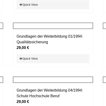
Dieses
Quick View
der
Produkt
Produktseite
weist
gewählt
mehrere
werden
Varianten
auf.
Grundlagen der Weiterbildung 01/1994:
Die
Qualitätssicherung
Optionen
29,00
€
können
auf
Dieses
Quick View
der
Produkt
Produktseite
weist
gewählt
mehrere
werden
Varianten
auf.
Grundlagen der Weiterbildung 04/1994:
Die
Schule Hochschule Beruf
Optionen
29,00
€
können