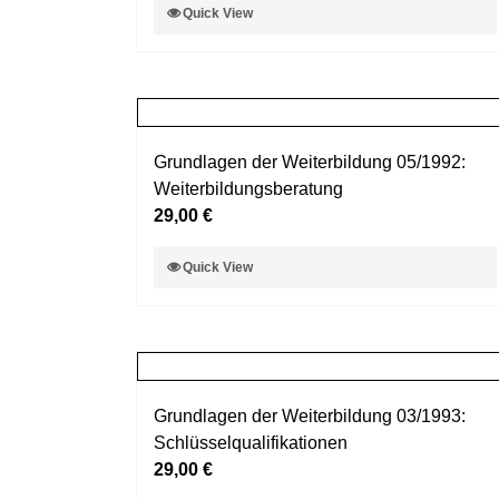
Dieses
Quick View
der
Produkt
Produktseite
weist
gewählt
mehrere
werden
Varianten
auf.
Grundlagen der Weiterbildung 05/1992:
Die
Weiterbildungsberatung
Optionen
29,00
€
können
auf
Dieses
Quick View
der
Produkt
Produktseite
weist
gewählt
mehrere
werden
Varianten
auf.
Grundlagen der Weiterbildung 03/1993:
Die
Schlüsselqualifikationen
Optionen
29,00
€
können
auf