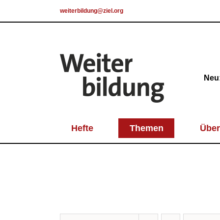
Skip
weiterbildung@ziel.org
to
content
Neu:
Hefte
Themen
Über