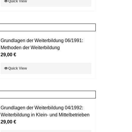
Quick View
der
Produkt
Produktseite
weist
gewählt
mehrere
werden
Varianten
auf.
Grundlagen der Weiterbildung 06/1991:
Die
Methoden der Weiterbildung
Optionen
29,00
€
können
auf
Dieses
Quick View
der
Produkt
Produktseite
weist
gewählt
mehrere
werden
Varianten
auf.
Grundlagen der Weiterbildung 04/1992:
Die
Weiterbildung in Klein- und Mittelbetrieben
Optionen
29,00
€
können
auf