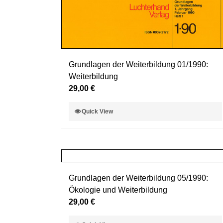
Grundlagen der Weiterbildung 01/1990:
Weiterbildung
29,00
€
Dieses
Quick View
Produkt
weist
mehrere
Varianten
auf.
Grundlagen der Weiterbildung 05/1990:
Die
Ökologie und Weiterbildung
Optionen
29,00
€
können
auf
Dieses