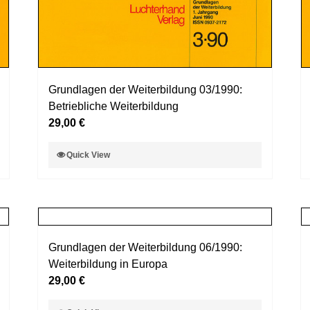
Grundlagen der Weiterbildung 03/1990:
Betriebliche Weiterbildung
29,00
€
Dieses
Quick View
Produkt
weist
mehrere
Varianten
auf.
Grundlagen der Weiterbildung 06/1990:
Die
Weiterbildung in Europa
Optionen
29,00
€
können
auf
Dieses