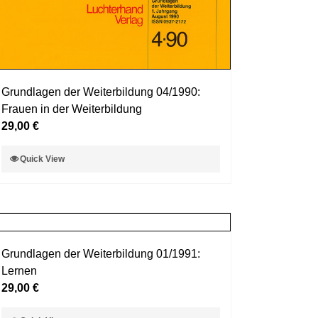
Grundlagen der Weiterbildung 04/1990:
Frauen in der Weiterbildung
29,00
€
Dieses
Quick View
Produkt
weist
mehrere
Varianten
auf.
Grundlagen der Weiterbildung 01/1991:
Die
Lernen
Optionen
29,00
€
können
auf
Dieses