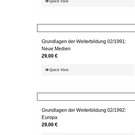
Quick View
der
Produkt
Produktseite
weist
gewählt
mehrere
werden
Varianten
auf.
Grundlagen der Weiterbildung 02/1991:
Die
Neue Medien
Optionen
29,00
€
können
auf
Dieses
Quick View
der
Produkt
Produktseite
weist
gewählt
mehrere
werden
Varianten
auf.
Grundlagen der Weiterbildung 02/1992:
Die
Europa
Optionen
29,00
€
können
auf