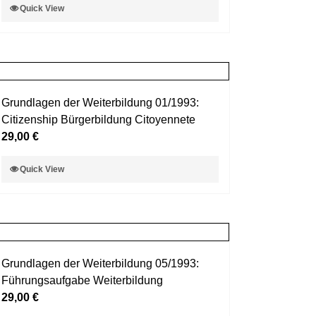
Dieses
Quick View
der
Produkt
Produktseite
weist
gewählt
mehrere
werden
Varianten
auf.
Grundlagen der Weiterbildung 01/1993:
Die
Citizenship Bürgerbildung Citoyennete
Optionen
29,00
€
können
auf
Dieses
Quick View
der
Produkt
Produktseite
weist
gewählt
mehrere
werden
Varianten
auf.
Grundlagen der Weiterbildung 05/1993:
Die
Führungsaufgabe Weiterbildung
Optionen
29,00
€
können
auf