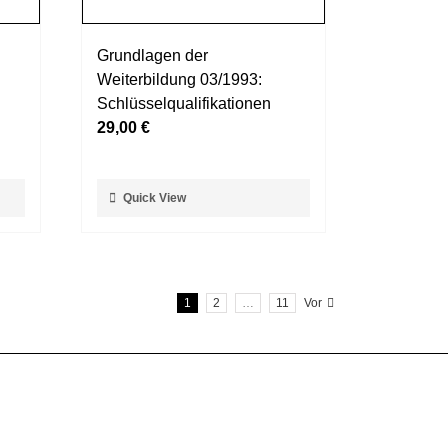
Varianten
auf.
Grundlagen der
Die
Weiterbildung 03/1993:
Optionen
Schlüsselqualifikationen
können
29,00
€
auf
der
Produktseite
Dieses
Quick View
gewählt
Produkt
werden
weist
mehrere
Varianten
1
2
…
11
Vor
auf.
Die
Optionen
können
auf
der