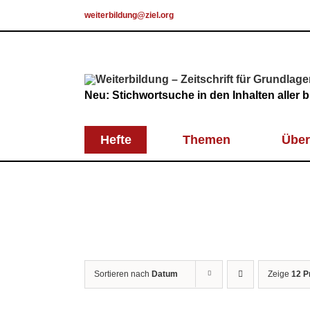
Skip
weiterbildung@ziel.org
to
content
Neu: Stichwortsuche in den Inhalten aller
Hefte
Themen
Über
Sortieren nach
Datum
Zeige
12 P