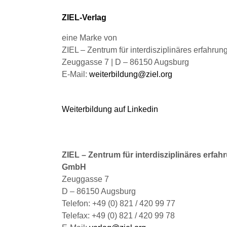
Produktseite
Pro
gewählt
gew
ZIEL-Verlag
werden
we
eine Marke von
ZIEL – Zentrum für interdisziplinäres erfahru
Zeuggasse 7 | D – 86150 Augsburg
E-Mail:
weiterbildung@ziel.org
Weiterbildung auf Linkedin
ZIEL – Zentrum für interdisziplinäres erfah
GmbH
Zeuggasse 7
D – 86150 Augsburg
Telefon: +49 (0) 821 / 420 99 77
Telefax: +49 (0) 821 / 420 99 78