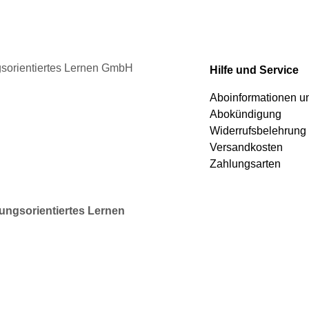
duktseite
Produktseite
ählt
gewählt
rden
werden
ngsorientiertes Lernen GmbH
Hilfe und Service
Aboinformationen 
Abokündigung
Widerrufsbelehrung
Versandkosten
Zahlungsarten
rungsorientiertes Lernen