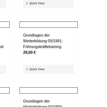
Dieses
Quick View
Produktseite
Produkt
gewählt
weist
werden
mehrere
Varianten
auf.
Grundlagen der
Die
Weiterbildung 05/1991:
Optionen
nd
Führungskräftetraining
können
29,00
€
auf
der
Produktseite
Dieses
Quick View
gewählt
Produkt
werden
weist
mehrere
Varianten
auf.
Grundlagen der
Die
Weiterbildung 02/1992: