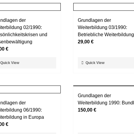
ndlagen der
Grundlagen der
terbildung 02/1990:
Weiterbildung 03/1990:
sönlichkeitskrisen und
Betriebliche Weiterbildung
senbewältigung
29,00
€
,00
€
ses
Dieses
Quick View
Quick View
dukt
Produkt
st
weist
rere
mehrere
ianten
Varianten
Grundlagen der
auf.
ndlagen der
Weiterbildung 1990: Bund
Die
terbildung 06/1990:
150,00
€
ionen
Optionen
terbildung in Europa
nnen
können
,00
€
auf
der