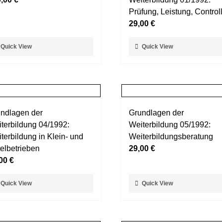
ionen
Optionen
Prüfung, Leistung, Control
nnen
können
29,00
€
auf
der
ses
Dieses
Quick View
Quick View
duktseite
Produktseite
dukt
Produkt
ählt
gewählt
st
weist
rden
werden
rere
mehrere
ianten
Varianten
auf.
ndlagen der
Grundlagen der
Die
terbildung 04/1992:
Weiterbildung 05/1992:
ionen
Optionen
terbildung in Klein- und
Weiterbildungsberatung
nnen
können
telbetrieben
29,00
€
auf
,00
€
der
duktseite
Produktseite
ses
Dieses
Quick View
Quick View
ählt
gewählt
dukt
Produkt
rden
werden
st
weist
rere
mehrere