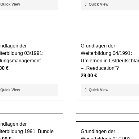
ses
Dieses
Quick View
Quick View
duktseite
Produktseite
dukt
Produkt
ählt
gewählt
st
weist
rden
werden
rere
mehrere
ianten
Varianten
auf.
ndlagen der
Grundlagen der
Die
terbildung 03/1991:
Weiterbildung 04/1991:
ionen
Optionen
ldungsmanagement
Umlernen in Ostdeutschla
nnen
können
,00
€
– „Reeducation“?
auf
29,00
€
der
duktseite
Produktseite
ses
Dieses
Quick View
Quick View
ählt
gewählt
dukt
Produkt
rden
werden
st
weist
rere
mehrere
ianten
Varianten
ndlagen der
auf.
terbildung 1991: Bundle
Grundlagen der
Die
0,00
€
Weiterbildung 01/1992: