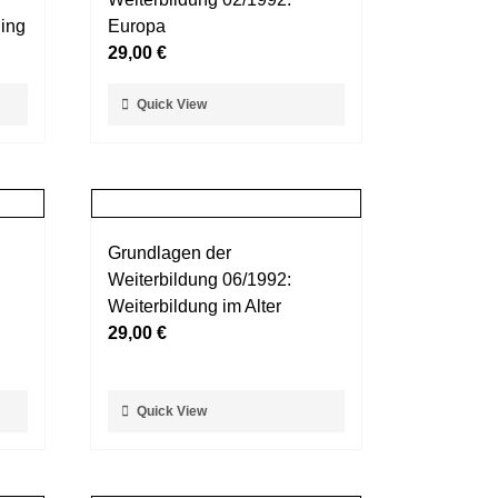
Optionen
ling
Europa
können
29,00
€
auf
der
Dieses
Quick View
Produktseite
Produkt
gewählt
weist
werden
mehrere
Varianten
auf.
Grundlagen der
Die
Weiterbildung 06/1992:
Optionen
Weiterbildung im Alter
können
29,00
€
auf
der
Produktseite
Dieses
Quick View
gewählt
Produkt
werden
weist
mehrere