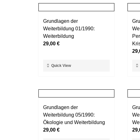
Grundlagen der
Gru
Weiterbildung 01/1990:
Wei
Weiterbildung
Per
29,00
€
Kri
29
Dieses
Die
Quick View
Produkt
Pro
weist
wei
mehrere
meh
Varianten
Var
auf.
auf.
Grundlagen der
Gru
Die
Die
Weiterbildung 05/1990:
Wei
Optionen
Opt
Ökologie und Weiterbildung
Wei
können
kö
29,00
€
29
auf
auf
der
der