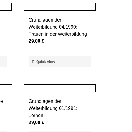
Grundlagen der
Weiterbildung 04/1990:
Frauen in der Weiterbildung
29,00
€
Dieses
Quick View
Produkt
weist
mehrere
Varianten
auf.
le
Grundlagen der
Die
Weiterbildung 01/1991:
Optionen
Lernen
können
29,00
€
auf
der