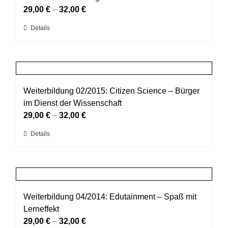
Optionen
29,00
€
–
32,00
€
können
Dieses
Details
auf
Produkt
der
weist
Produktseite
mehrere
gewählt
Varianten
werden
auf.
Weiterbildung 02/2015: Citizen Science – Bürger
Die
im Dienst der Wissenschaft
Optionen
29,00
€
–
32,00
€
können
Dieses
Details
auf
Produkt
der
weist
Produktseite
mehrere
gewählt
Varianten
werden
auf.
Weiterbildung 04/2014: Edutainment – Spaß mit
Die
Lerneffekt
Optionen
29,00
€
–
32,00
€