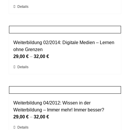
können
Dieses
Details
auf
Produkt
der
weist
Produktseite
mehrere
gewählt
Varianten
werden
auf.
Weiterbildung 02/2014: Digitale Medien – Lernen
Die
ohne Grenzen
Optionen
29,00
€
–
32,00
€
können
Dieses
Details
auf
Produkt
der
weist
Produktseite
mehrere
gewählt
Varianten
werden
auf.
Weiterbildung 04/2012: Wissen in der
Die
Weiterbildung – Immer mehr! Immer besser?
Optionen
29,00
€
–
32,00
€
können
Dieses
Details