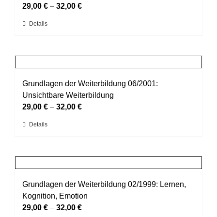
Optionen
29,00
€
–
32,00
€
können
Dieses
Details
auf
Produkt
der
weist
Produktseite
mehrere
gewählt
Varianten
werden
auf.
Grundlagen der Weiterbildung 06/2001:
Die
Unsichtbare Weiterbildung
Optionen
29,00
€
–
32,00
€
können
Dieses
Details
auf
Produkt
der
weist
Produktseite
mehrere
gewählt
Varianten
werden
auf.
Grundlagen der Weiterbildung 02/1999: Lernen,
Die
Kognition, Emotion
Optionen
29,00
€
–
32,00
€