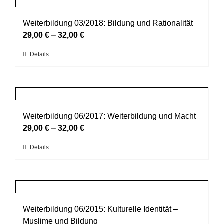
gewählt
Varianten
werden
auf.
Weiterbildung 03/2018: Bildung und Rationalität
Die
29,00
€
–
32,00
€
Optionen
Dieses
Details
können
Produkt
auf
weist
der
mehrere
Produktseite
Varianten
gewählt
auf.
Weiterbildung 06/2017: Weiterbildung und Macht
werden
Die
29,00
€
–
32,00
€
Optionen
Dieses
Details
können
Produkt
auf
weist
der
mehrere
Produktseite
Varianten
gewählt
auf.
Weiterbildung 06/2015: Kulturelle Identität –
werden
Die
Muslime und Bildung