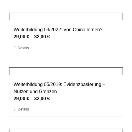
Weiterbildung 03/2022: Von China lernen?
29,00
€
–
32,00
€
Dieses
Details
Produkt
weist
mehrere
Varianten
auf.
Weiterbildung 05/2019: Evidenzbasierung –
Die
Nutzen und Grenzen
Optionen
29,00
€
–
32,00
€
können
Dieses
Details
auf
Produkt
der
weist
Produktseite
mehrere