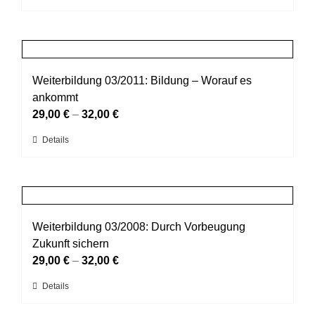
auf
Produkt
der
weist
Produktseite
mehrere
gewählt
Varianten
werden
auf.
Weiterbildung 03/2011: Bildung – Worauf es
Die
ankommt
Optionen
29,00
€
–
32,00
€
können
Dieses
Details
auf
Produkt
der
weist
Produktseite
mehrere
gewählt
Varianten
werden
auf.
Weiterbildung 03/2008: Durch Vorbeugung
Die
Zukunft sichern
Optionen
29,00
€
–
32,00
€
können
Dieses
Details
auf
Produkt
der