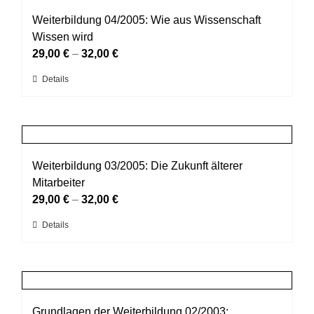
Varianten
werden
auf.
Weiterbildung 04/2005: Wie aus Wissenschaft
Die
Wissen wird
Optionen
29,00
€
–
32,00
€
können
Dieses
Details
auf
Produkt
der
weist
Produktseite
mehrere
gewählt
Varianten
werden
auf.
Weiterbildung 03/2005: Die Zukunft älterer
Die
Mitarbeiter
Optionen
29,00
€
–
32,00
€
können
Dieses
Details
auf
Produkt
der
weist
Produktseite
mehrere
gewählt
Varianten
werden
auf.
Grundlagen der Weiterbildung 02/2003: