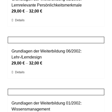
Die
Lernrelevante Persönlichkeitsmerkmale
Optionen
29,00
€
–
32,00
€
können
Dieses
Details
auf
Produkt
der
weist
Produktseite
mehrere
gewählt
Varianten
werden
auf.
Grundlagen der Weiterbildung 06/2002:
Die
Lehr-/Lerndesign
Optionen
29,00
€
–
32,00
€
können
Dieses
Details
auf
Produkt
der
weist
Produktseite
mehrere
gewählt
Varianten
werden
auf.
Grundlagen der Weiterbildung 01/2002:
Die
Wissensmanagement