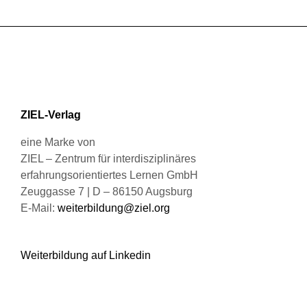
weist
Produktseite
mehrere
gewählt
Varianten
werden
auf.
Die
Optionen
können
ZIEL-Verlag
auf
der
eine Marke von
Produktseite
ZIEL – Zentrum für interdisziplinäres
gewählt
erfahrungsorientiertes Lernen GmbH
werden
Zeuggasse 7 | D – 86150 Augsburg
E-Mail:
weiterbildung@ziel.org
Weiterbildung auf Linkedin