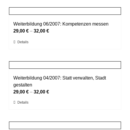
weist
Produktseite
mehrere
gewählt
Varianten
werden
auf.
Weiterbildung 06/2007: Kompetenzen messen
Die
29,00
€
–
32,00
€
Optionen
Dieses
Details
können
Produkt
auf
weist
der
mehrere
Produktseite
Varianten
gewählt
auf.
Weiterbildung 04/2007: Statt verwalten, Stadt
werden
Die
gestalten
Optionen
29,00
€
–
32,00
€
können
Dieses
Details
auf
Produkt
der
weist
Produktseite
mehrere
gewählt