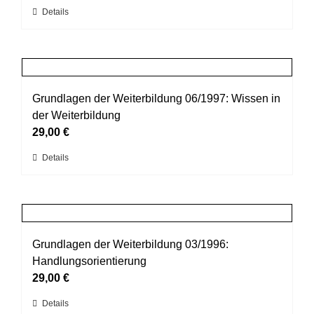
können
Dieses
Details
auf
Produkt
der
weist
Produktseite
mehrere
gewählt
Varianten
werden
auf.
Grundlagen der Weiterbildung 06/1997: Wissen in
Die
der Weiterbildung
Optionen
29,00
€
können
Dieses
Details
auf
Produkt
der
weist
Produktseite
mehrere
gewählt
Varianten
werden
auf.
Grundlagen der Weiterbildung 03/1996:
Die
Handlungsorientierung
Optionen
29,00
€
können
Dieses
Details
auf