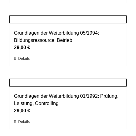
Produkt
der
weist
Produktseite
mehrere
gewählt
Varianten
werden
auf.
Grundlagen der Weiterbildung 05/1994:
Die
Bildungsressource: Betrieb
Optionen
29,00
€
können
Dieses
Details
auf
Produkt
der
weist
Produktseite
mehrere
gewählt
Varianten
werden
auf.
Grundlagen der Weiterbildung 01/1992: Prüfung,
Die
Leistung, Controlling
Optionen
29,00
€
können
Dieses
Details
auf
Produkt
der