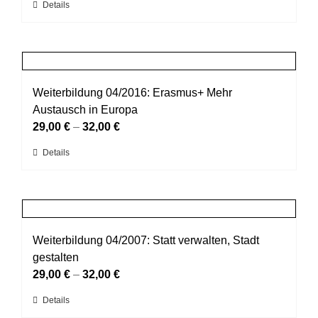
Dieses
Details
auf
Produkt
der
weist
Produktseite
mehrere
gewählt
Varianten
werden
auf.
Weiterbildung 04/2016: Erasmus+ Mehr
Die
Austausch in Europa
Optionen
29,00
€
–
32,00
€
können
Dieses
Details
auf
Produkt
der
weist
Produktseite
mehrere
gewählt
Varianten
werden
auf.
Weiterbildung 04/2007: Statt verwalten, Stadt
Die
gestalten
Optionen
29,00
€
–
32,00
€
können
Dieses
Details
auf