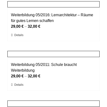
mehrere
Produktseite
Varianten
gewählt
auf.
Weiterbildung 05/2016: Lernarchitektur – Räume
werden
Die
für gutes Lernen schaffen
Optionen
29,00
€
–
32,00
€
können
Dieses
Details
auf
Produkt
der
weist
Produktseite
mehrere
gewählt
Varianten
werden
auf.
Weiterbildung 05/2011: Schule braucht
Die
Weiterbildung
Optionen
29,00
€
–
32,00
€
können
Dieses
Details
auf
Produkt
der
weist
Produktseite
mehrere
gewählt