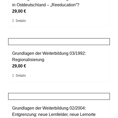
Die
in Ostdeutschland – „Reeducation“?
Optionen
29,00
€
können
Dieses
Details
auf
Produkt
der
weist
Produktseite
mehrere
gewählt
Varianten
werden
auf.
Grundlagen der Weiterbildung 03/1992:
Die
Regionalisierung
Optionen
29,00
€
können
Dieses
Details
auf
Produkt
der
weist
Produktseite
mehrere
gewählt
Varianten
werden
auf.
Grundlagen der Weiterbildung 02/2004:
Die
Entgrenzung: neue Lernfelder, neue Lernorte