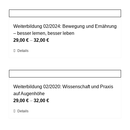
der
weist
Produktseite
mehrere
gewählt
Varianten
werden
auf.
Weiterbildung 02/2024: Bewegung und Ernährung
Die
– besser lernen, besser leben
Optionen
29,00
€
–
32,00
€
können
Dieses
Details
auf
Produkt
der
weist
Produktseite
mehrere
gewählt
Varianten
werden
auf.
Weiterbildung 02/2020: Wissenschaft und Praxis
Die
auf Augenhöhe
Optionen
29,00
€
–
32,00
€
können
Dieses
Details
auf
Produkt
der
weist
Produktseite