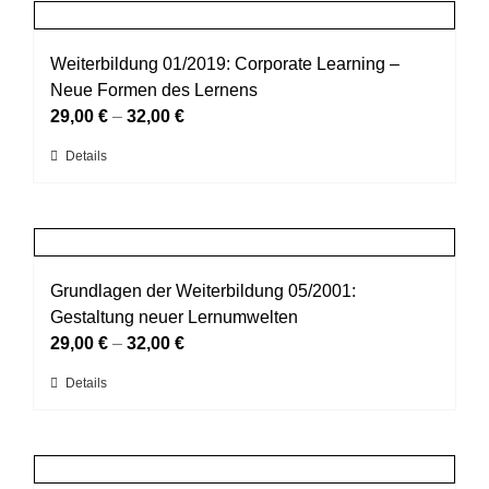
mehrere
gewählt
Varianten
werden
auf.
Weiterbildung 01/2019: Corporate Learning –
Die
Neue Formen des Lernens
Optionen
29,00
€
–
32,00
€
können
Dieses
Details
auf
Produkt
der
weist
Produktseite
mehrere
gewählt
Varianten
werden
auf.
Grundlagen der Weiterbildung 05/2001:
Die
Gestaltung neuer Lernumwelten
Optionen
29,00
€
–
32,00
€
können
Dieses
Details
auf
Produkt
der
weist
Produktseite
mehrere
gewählt