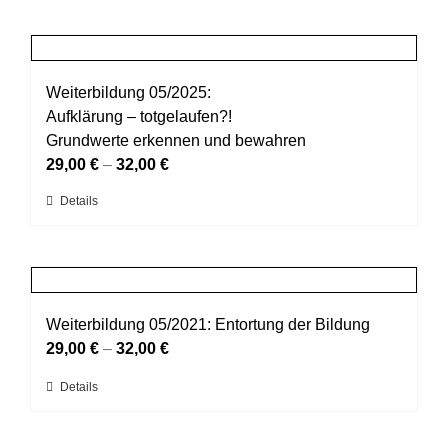
der
weist
Produktseite
mehrere
gewählt
Varianten
werden
auf.
Weiterbildung 05/2025:
Die
Aufklärung – totgelaufen?!
Optionen
Grundwerte erkennen und bewahren
können
29,00
€
–
32,00
€
auf
Dieses
Details
der
Produkt
Produktseite
weist
gewählt
mehrere
werden
Varianten
auf.
Weiterbildung 05/2021: Entortung der Bildung
Die
29,00
€
–
32,00
€
Optionen
Dieses
Details
können
Produkt
auf
weist
der