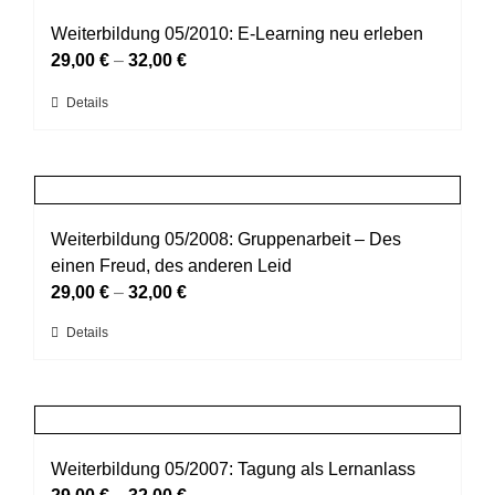
Varianten
werden
auf.
Weiterbildung 05/2010: E-Learning neu erleben
Die
29,00
€
–
32,00
€
Optionen
Dieses
Details
können
Produkt
auf
weist
der
mehrere
Produktseite
Varianten
gewählt
auf.
Weiterbildung 05/2008: Gruppenarbeit – Des
werden
Die
einen Freud, des anderen Leid
Optionen
29,00
€
–
32,00
€
können
Dieses
Details
auf
Produkt
der
weist
Produktseite
mehrere
gewählt
Varianten
werden
auf.
Weiterbildung 05/2007: Tagung als Lernanlass
Die