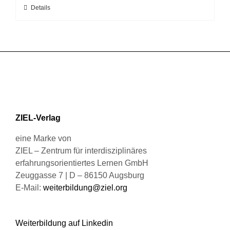
können
Dieses
Details
auf
Produkt
der
weist
Produktseite
mehrere
gewählt
Varianten
werden
auf.
Die
Optionen
können
ZIEL-Verlag
auf
der
eine Marke von
Produktseite
ZIEL – Zentrum für interdisziplinäres
gewählt
erfahrungsorientiertes Lernen GmbH
werden
Zeuggasse 7 | D – 86150 Augsburg
E-Mail:
weiterbildung@ziel.org
Weiterbildung auf Linkedin