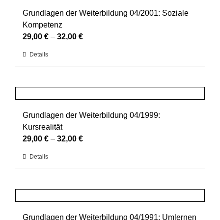
Varianten
werden
auf.
Grundlagen der Weiterbildung 04/2001: Soziale
Die
Kompetenz
Optionen
29,00
€
–
32,00
€
können
Dieses
Details
auf
Produkt
der
weist
Produktseite
mehrere
gewählt
Varianten
werden
auf.
Grundlagen der Weiterbildung 04/1999:
Die
Kursrealität
Optionen
29,00
€
–
32,00
€
können
Dieses
Details
auf
Produkt
der
weist
Produktseite
mehrere
gewählt
Varianten
werden
auf.
Grundlagen der Weiterbildung 04/1991: Umlernen