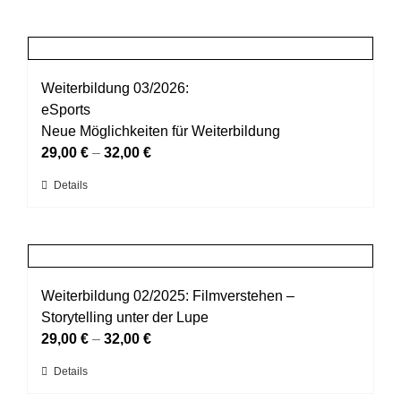
Produkt
der
weist
Produktseite
mehrere
gewählt
Varianten
werden
auf.
Weiterbildung 03/2026:
Die
eSports
Optionen
Neue Möglichkeiten für Weiterbildung
können
29,00
€
–
32,00
€
auf
Dieses
Details
der
Produkt
Produktseite
weist
gewählt
mehrere
werden
Varianten
auf.
Weiterbildung 02/2025: Filmverstehen –
Die
Storytelling unter der Lupe
Optionen
29,00
€
–
32,00
€
können
Dieses
Details
auf
Produkt