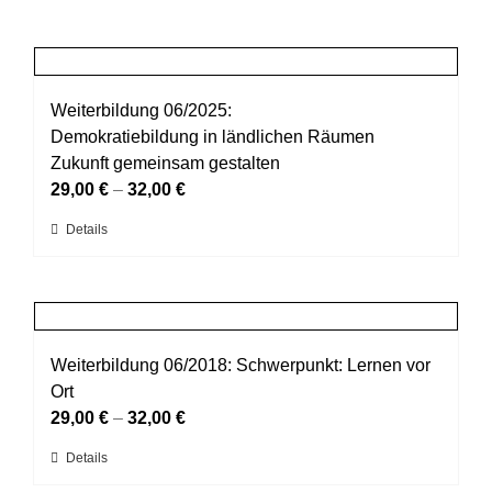
Weiterbildung 06/2025:
Demokratiebildung in ländlichen Räumen
Zukunft gemeinsam gestalten
29,00
€
–
32,00
€
Dieses
Details
Produkt
weist
mehrere
Varianten
auf.
Weiterbildung 06/2018: Schwerpunkt: Lernen vor
Die
Ort
Optionen
29,00
€
–
32,00
€
können
Dieses
Details
auf
Produkt