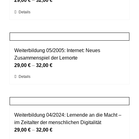
29,00
€
–
32,00
€
Optionen
Dieses
Details
können
Produkt
auf
weist
der
mehrere
Produktseite
Varianten
gewählt
auf.
Weiterbildung 05/2005: Internet: Neues
werden
Die
Zusammenspiel der Lernorte
Optionen
29,00
€
–
32,00
€
können
Dieses
Details
auf
Produkt
der
weist
Produktseite
mehrere
gewählt
Varianten
werden
auf.
Weiterbildung 04/2024: Lernende an die Macht –
Die
im Zeitalter der menschlichen Digitalität
Optionen
29,00
€
–
32,00
€
können