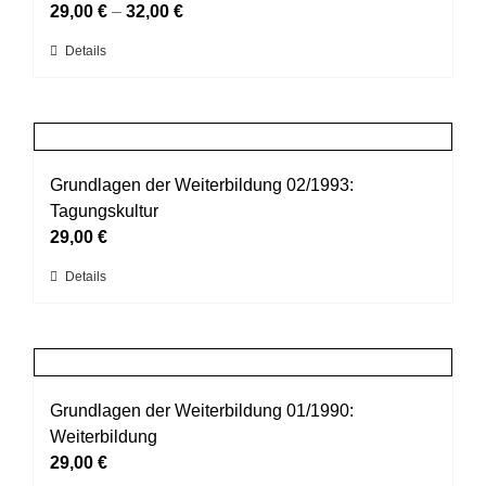
Optionen
29,00
€
–
32,00
€
können
Dieses
Details
auf
Produkt
der
weist
Produktseite
mehrere
gewählt
Varianten
werden
auf.
Grundlagen der Weiterbildung 02/1993:
Die
Tagungskultur
Optionen
29,00
€
können
Dieses
Details
auf
Produkt
der
weist
Produktseite
mehrere
gewählt
Varianten
werden
auf.
Grundlagen der Weiterbildung 01/1990:
Die
Weiterbildung
Optionen
29,00
€