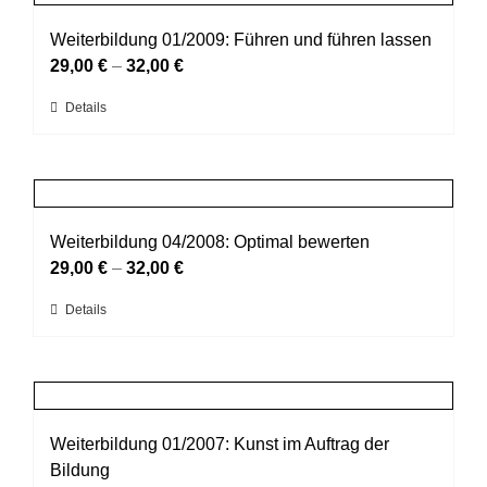
Varianten
werden
auf.
Weiterbildung 01/2009: Führen und führen lassen
Die
29,00
€
–
32,00
€
Optionen
Dieses
Details
können
Produkt
auf
weist
der
mehrere
Produktseite
Varianten
gewählt
auf.
Weiterbildung 04/2008: Optimal bewerten
werden
Die
29,00
€
–
32,00
€
Optionen
Dieses
Details
können
Produkt
auf
weist
der
mehrere
Produktseite
Varianten
gewählt
auf.
Weiterbildung 01/2007: Kunst im Auftrag der
werden
Die
Bildung