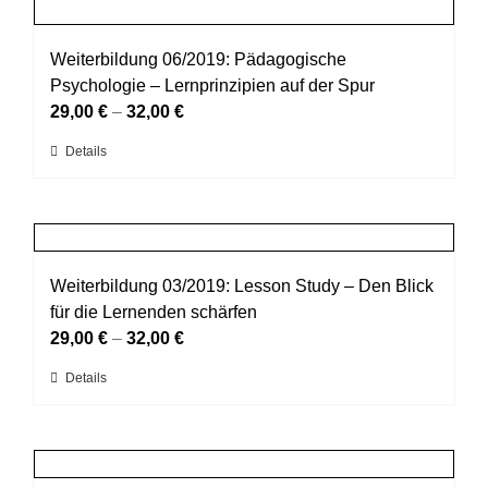
mehrere
Produktseite
Varianten
gewählt
auf.
Weiterbildung 06/2019: Pädagogische
werden
Die
Psychologie – Lernprinzipien auf der Spur
Optionen
29,00
€
–
32,00
€
können
Dieses
Details
auf
Produkt
der
weist
Produktseite
mehrere
gewählt
Varianten
werden
auf.
Weiterbildung 03/2019: Lesson Study – Den Blick
Die
für die Lernenden schärfen
Optionen
29,00
€
–
32,00
€
können
Dieses
Details
auf
Produkt
der
weist
Produktseite
mehrere
gewählt
Varianten