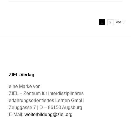
Produkt
der
weist
Produktseite
mehrere
gewählt
1
2
Vor
Varianten
werden
auf.
Die
Optionen
können
auf
der
Produktseite
ZIEL-Verlag
gewählt
werden
eine Marke von
ZIEL – Zentrum für interdisziplinäres
erfahrungsorientiertes Lernen GmbH
Zeuggasse 7 | D – 86150 Augsburg
E-Mail:
weiterbildung@ziel.org