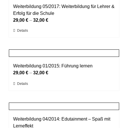
werden
auf.
Weiterbildung 05/2017: Weiterbildung für Lehrer &
Die
Erfolg für die Schule
Optionen
29,00
€
–
32,00
€
können
Dieses
Details
auf
Produkt
der
weist
Produktseite
mehrere
gewählt
Varianten
werden
auf.
Weiterbildung 01/2015: Führung lernen
Die
29,00
€
–
32,00
€
Optionen
Dieses
Details
können
Produkt
auf
weist
der
mehrere
Produktseite
Varianten
gewählt
auf.
Weiterbildung 04/2014: Edutainment – Spaß mit
werden
Die
Lerneffekt