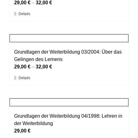
Optionen
29,00
€
–
32,00
€
können
Dieses
Details
auf
Produkt
der
weist
Produktseite
mehrere
gewählt
Varianten
werden
auf.
Grundlagen der Weiterbildung 03/2004: Über das
Die
Gelingen des Lernens
Optionen
29,00
€
–
32,00
€
können
Dieses
Details
auf
Produkt
der
weist
Produktseite
mehrere
gewählt
Varianten
werden
auf.
Grundlagen der Weiterbildung 04/1998: Lehren in
Die
der Weiterbildung
Optionen
29,00
€
können