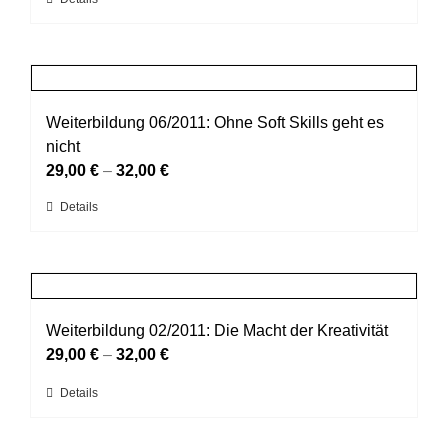
Dieses
auf
Produkt
der
weist
Produktseite
mehrere
gewählt
Varianten
werden
auf.
Weiterbildung 06/2011: Ohne Soft Skills geht es
Die
nicht
Optionen
29,00
€
–
32,00
€
können
Dieses
Details
auf
Produkt
der
weist
Produktseite
mehrere
gewählt
Varianten
werden
auf.
Weiterbildung 02/2011: Die Macht der Kreativität
Die
29,00
€
–
32,00
€
Optionen
Dieses
Details
können
Produkt
auf
weist