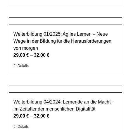
der
Produkt
Produktseite
weist
gewählt
mehrere
werden
Varianten
auf.
Weiterbildung 01/2025: Agiles Lernen – Neue
Die
Wege in der Bildung für die Herausforderungen
Optionen
von morgen
können
29,00
€
–
32,00
€
auf
Dieses
Details
der
Produkt
Produktseite
weist
gewählt
mehrere
werden
Varianten
auf.
Weiterbildung 04/2024: Lernende an die Macht –
Die
im Zeitalter der menschlichen Digitalität
Optionen
29,00
€
–
32,00
€
können
Dieses
Details
auf