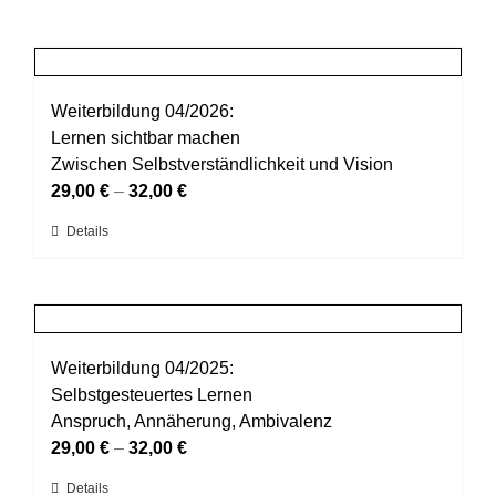
Weiterbildung 04/2026:
Lernen sichtbar machen
Zwischen Selbstverständlichkeit und Vision
29,00
€
–
32,00
€
Dieses
Details
Produkt
weist
mehrere
Varianten
auf.
Weiterbildung 04/2025:
Die
Selbstgesteuertes Lernen
Optionen
Anspruch, Annäherung, Ambivalenz
können
29,00
€
–
32,00
€
auf
Dieses
Details