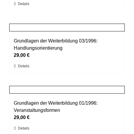
Dieses
Details
auf
Produkt
der
weist
Produktseite
mehrere
gewählt
Varianten
werden
auf.
Grundlagen der Weiterbildung 03/1996:
Die
Handlungsorientierung
Optionen
29,00
€
können
Dieses
Details
auf
Produkt
der
weist
Produktseite
mehrere
gewählt
Varianten
werden
auf.
Grundlagen der Weiterbildung 01/1996:
Die
Veranstaltungsformen
Optionen
29,00
€
können
Dieses
Details
auf