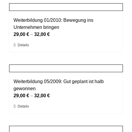
der
mehrere
Produktseite
Varianten
gewählt
auf.
Weiterbildung 01/2010: Bewegung ins
werden
Die
Unternehmen bringen
Optionen
29,00
€
–
32,00
€
können
Dieses
Details
auf
Produkt
der
weist
Produktseite
mehrere
gewählt
Varianten
werden
auf.
Weiterbildung 05/2009: Gut geplant ist halb
Die
gewonnen
Optionen
29,00
€
–
32,00
€
können
Dieses
Details
auf
Produkt
der
weist
Produktseite
mehrere
gewählt