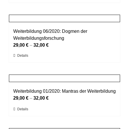
Produkt
der
weist
Produktseite
mehrere
gewählt
Varianten
werden
auf.
Weiterbildung 06/2020: Dogmen der
Die
Weiterbildungsforschung
Optionen
29,00
€
–
32,00
€
können
Dieses
Details
auf
Produkt
der
weist
Produktseite
mehrere
gewählt
Varianten
werden
auf.
Weiterbildung 01/2020: Mantras der Weiterbildung
Die
29,00
€
–
32,00
€
Optionen
Dieses
Details
können
Produkt
auf
weist
der