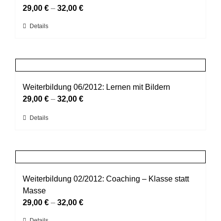
Optionen
29,00
€
–
32,00
€
können
Dieses
Details
auf
Produkt
der
weist
Produktseite
mehrere
gewählt
Varianten
werden
auf.
Weiterbildung 06/2012: Lernen mit Bildern
Die
29,00
€
–
32,00
€
Optionen
Dieses
Details
können
Produkt
auf
weist
der
mehrere
Produktseite
Varianten
gewählt
auf.
Weiterbildung 02/2012: Coaching – Klasse statt
werden
Die
Masse
Optionen
29,00
€
–
32,00
€
können
Details