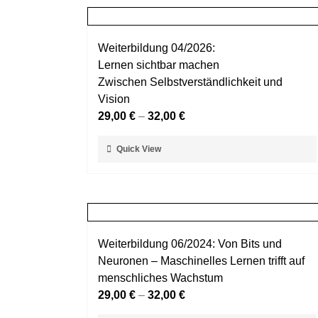
Weiterbildung 04/2026:
Lernen sichtbar machen
Zwischen Selbstverständlichkeit und
Vision
29,00
€
–
32,00
€
Dieses
Quick View
Produkt
weist
mehrere
Varianten
auf.
Weiterbildung 06/2024: Von Bits und
Die
Neuronen – Maschinelles Lernen trifft auf
Optionen
menschliches Wachstum
können
29,00
€
–
32,00
€
auf
der