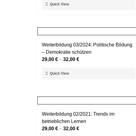
Dieses
Quick View
Produktseite
Produkt
gewählt
weist
werden
mehrere
Varianten
auf.
Weiterbildung 03/2024: Politische Bildung
Die
– Demokratie schützen
Optionen
29,00
€
–
32,00
€
können
auf
Dieses
Quick View
der
Produkt
Produktseite
weist
gewählt
mehrere
werden
Varianten
auf.
Weiterbildung 02/2021: Trends im
Die
betrieblichen Lernen
Optionen
29,00
€
–
32,00
€
können