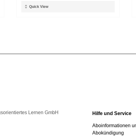
auf
Dieses
Quick View
der
Produkt
Produktseite
weist
gewählt
mehrere
werden
Varianten
auf.
Die
Optionen
können
auf
der
Produktseite
gewählt
werden
ngsorientiertes Lernen GmbH
Hilfe und Service
Aboinformationen 
Abokündigung