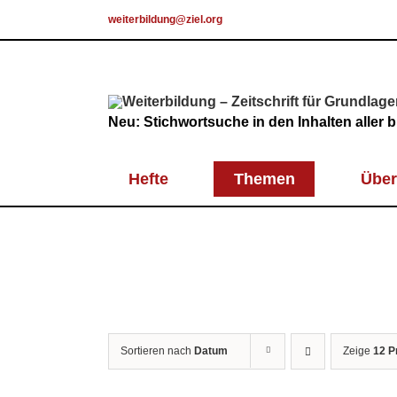
Skip
weiterbildung@ziel.org
to
content
Neu: Stichwortsuche in den Inhalten aller
Hefte
Themen
Über
Sortieren nach
Datum
Zeige
12 P