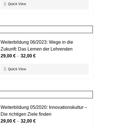
Dieses
Quick View
Produktseite
Produkt
gewählt
weist
werden
mehrere
Varianten
auf.
Weiterbildung 06/2023: Wege in die
Die
Zukunft: Das Lernen der Lehrenden
Optionen
29,00
€
–
32,00
€
können
auf
Dieses
Quick View
der
Produkt
Produktseite
weist
gewählt
mehrere
werden
Varianten
auf.
Weiterbildung 05/2020: Innovationskultur –
Die
Die richtigen Ziele finden
Optionen
29,00
€
–
32,00
€
können