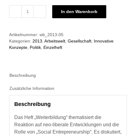
In den Warenkorb
Weiterbildung
05/2013:
Social
Artikelnummer:
wb_2013-05
Entrepreneurship
Kategorien:
2013
,
Arbeitswelt
,
Gesellschaft
,
Innovative
–
Konzepte
,
Politik
,
Einzelheft
Von
Sozialunternehmern
lernen
Menge
Beschreibung
Zusätzliche Information
Beschreibung
Das Heft „Weiterbildung“ thematisiert die
Reaktion auf neo-liberale Entwicklungen und die
Rolle von „Social Entrepreneurship“. Es diskutiert,