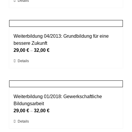
Dieses
Details
Produkt
weist
mehrere
Varianten
auf.
Weiterbildung 04/2013: Grundbildung für eine
Die
bessere Zukunft
Optionen
können
29,00
€
32,00
€
–
auf
Dieses
Details
der
Produkt
Produktseite
weist
gewählt
mehrere
werden
Varianten
auf.
Weiterbildung 01/2018: Gewerkschaftliche
Die
Bildungsarbeit
Optionen
können
29,00
€
32,00
€
–
auf
Dieses
Details
der
Produkt
Produktseite