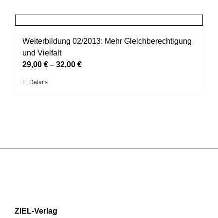
weist
gewählt
mehrere
werden
Varianten
auf.
Weiterbildung 02/2013: Mehr Gleichberechtigung
Die
und Vielfalt
Optionen
können
29,00
€
32,00
€
–
auf
Dieses
Details
der
Produkt
Produktseite
weist
gewählt
mehrere
werden
Varianten
auf.
Die
Optionen
können
auf
der
Produktseite
gewählt
ZIEL-Verlag
werden