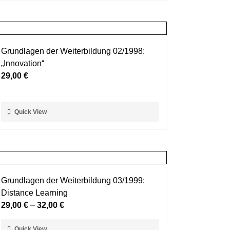
weist
gewählt
mehrere
werden
Varianten
auf.
Grundlagen der Weiterbildung 02/1998:
Die
„Innovation“
Optionen
29,00
€
können
auf
der
Dieses
Quick View
Produktseite
Produkt
gewählt
weist
werden
mehrere
Varianten
auf.
Grundlagen der Weiterbildung 03/1999:
Die
Distance Learning
Optionen
29,00
€
–
32,00
€
können
auf
Dieses
Quick View