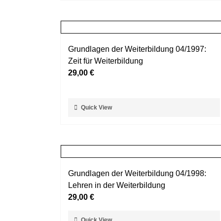
weist
gewählt
mehrere
werden
Varianten
auf.
Grundlagen der Weiterbildung 04/1997:
Die
Zeit für Weiterbildung
Optionen
29,00
€
können
auf
der
Dieses
Quick View
Produktseite
Produkt
gewählt
weist
werden
mehrere
Varianten
auf.
Grundlagen der Weiterbildung 04/1998:
Die
Lehren in der Weiterbildung
Optionen
29,00
€
können
auf
Dieses
Quick View