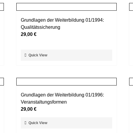
Grundlagen der Weiterbildung 01/1994:
Qualitätssicherung
29,00
€
Dieses
Quick View
Produkt
weist
mehrere
Varianten
auf.
Grundlagen der Weiterbildung 01/1996:
Die
Veranstaltungsformen
Optionen
29,00
€
können
auf
Dieses
Quick View
der
Produkt
Produktseite