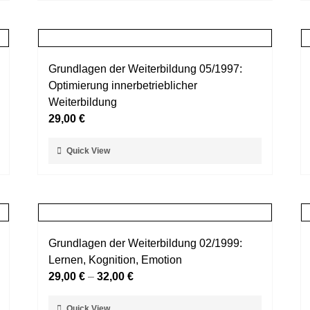
weist
gewählt
mehrere
werden
Varianten
auf.
Grundlagen der Weiterbildung 05/1997:
Die
Optimierung innerbetrieblicher
Optionen
Weiterbildung
können
29,00
€
auf
der
Dieses
Quick View
Produktseite
Produkt
gewählt
weist
werden
mehrere
Varianten
auf.
Grundlagen der Weiterbildung 02/1999:
Die
Lernen, Kognition, Emotion
Optionen
29,00
€
–
32,00
€
können
auf
Dieses
Quick View