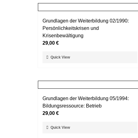
Grundlagen der Weiterbildung 02/1990:
Persönlichkeitskrisen und
Krisenbewältigung
29,00
€
Dieses
Quick View
Produkt
weist
mehrere
Varianten
auf.
Grundlagen der Weiterbildung 05/1994:
Die
Bildungsressource: Betrieb
Optionen
29,00
€
können
auf
Dieses
Quick View
der
Produkt
Produktseite