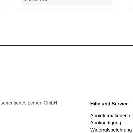
der
Produkt
Produktseite
weist
gewählt
mehrere
werden
Varianten
auf.
Die
Optionen
können
auf
der
Produktseite
gewählt
werden
ngsorientiertes Lernen GmbH
Hilfe und Service
Aboinformationen 
Abokündigung
Widerrufsbelehrung