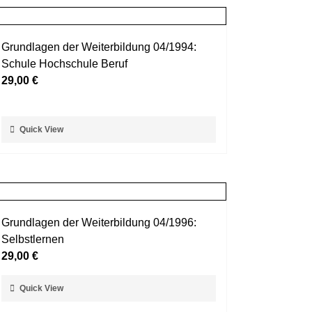
Grundlagen der Weiterbildung 04/1994:
Schule Hochschule Beruf
29,00
€
Dieses
Quick View
Produkt
weist
mehrere
Varianten
auf.
Grundlagen der Weiterbildung 04/1996:
Die
Selbstlernen
Optionen
29,00
€
können
auf
Dieses
Quick View
der
Produkt
Produktseite