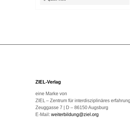
der
Produkt
Produktseite
weist
gewählt
mehrere
werden
Varianten
auf.
Die
Optionen
können
auf
der
Produktseite
gewählt
ZIEL-Verlag
werden
eine Marke von
ZIEL – Zentrum für interdisziplinäres erfahru
Zeuggasse 7 | D – 86150 Augsburg
E-Mail:
weiterbildung@ziel.org