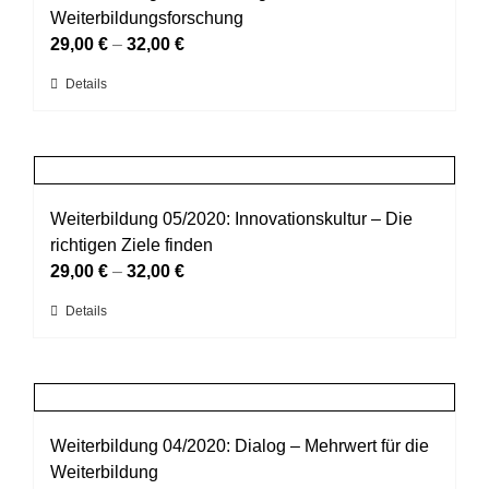
Die
Weiterbildungsforschung
Optionen
29,00
€
–
32,00
€
können
Dieses
Details
auf
Produkt
der
weist
Produktseite
mehrere
gewählt
Varianten
werden
auf.
Weiterbildung 05/2020: Innovationskultur – Die
Die
richtigen Ziele finden
Optionen
29,00
€
–
32,00
€
können
Dieses
Details
auf
Produkt
der
weist
Produktseite
mehrere
gewählt
Varianten
werden
auf.
Weiterbildung 04/2020: Dialog – Mehrwert für die
Die
Weiterbildung