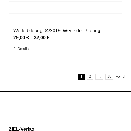
Produkt
der
weist
Produktseite
mehrere
gewählt
Varianten
werden
auf.
Weiterbildung 04/2019: Werte der Bildung
Die
29,00
€
–
32,00
€
Optionen
Dieses
Details
können
Produkt
auf
weist
der
mehrere
Produktseite
1
2
…
19
Vor
Varianten
gewählt
auf.
werden
Die
Optionen
können
auf
der
Produktseite
ZIEL-Verlag