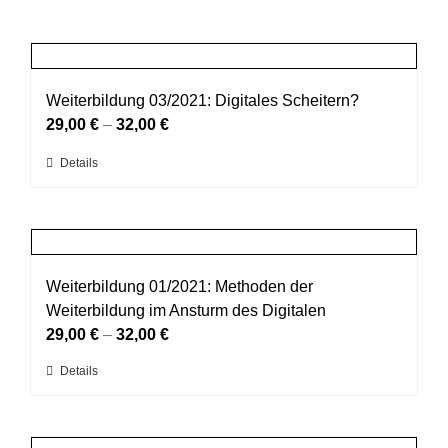
Weiterbildung 03/2021: Digitales Scheitern?
29,00
€
–
32,00
€
Dieses
Details
Produkt
weist
mehrere
Varianten
auf.
Weiterbildung 01/2021: Methoden der
Die
Weiterbildung im Ansturm des Digitalen
Optionen
29,00
€
–
32,00
€
können
Dieses
Details
auf
Produkt
der
weist
Produktseite
mehrere