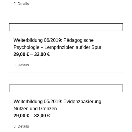
Dieses
Details
auf
Produkt
der
weist
Produktseite
mehrere
gewählt
Varianten
werden
auf.
Weiterbildung 06/2019: Pädagogische
Die
Psychologie – Lernprinzipien auf der Spur
Optionen
29,00
€
–
32,00
€
können
Dieses
Details
auf
Produkt
der
weist
Produktseite
mehrere
gewählt
Varianten
werden
auf.
Weiterbildung 05/2019: Evidenzbasierung –
Die
Nutzen und Grenzen
Optionen
29,00
€
–
32,00
€
können
Dieses
Details
auf