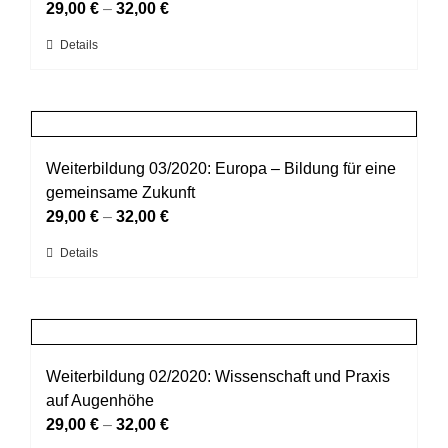
Optionen
29,00
€
–
32,00
€
können
Dieses
Details
auf
Produkt
der
weist
Produktseite
mehrere
gewählt
Varianten
werden
auf.
Weiterbildung 03/2020: Europa – Bildung für eine
Die
gemeinsame Zukunft
Optionen
29,00
€
–
32,00
€
können
Dieses
Details
auf
Produkt
der
weist
Produktseite
mehrere
gewählt
Varianten
werden
auf.
Weiterbildung 02/2020: Wissenschaft und Praxis
Die
auf Augenhöhe
Optionen
29,00
€
–
32,00
€
können