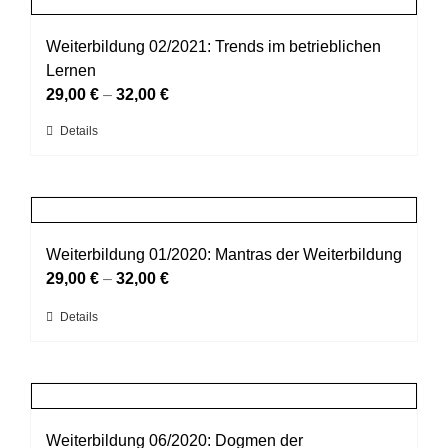
gewählt
Varianten
werden
auf.
Weiterbildung 02/2021: Trends im betrieblichen
Die
Lernen
Optionen
29,00
€
–
32,00
€
können
Dieses
Details
auf
Produkt
der
weist
Produktseite
mehrere
gewählt
Varianten
werden
auf.
Weiterbildung 01/2020: Mantras der Weiterbildung
Die
29,00
€
–
32,00
€
Optionen
Dieses
Details
können
Produkt
auf
weist
der
mehrere
Produktseite
Varianten
gewählt
auf.
Weiterbildung 06/2020: Dogmen der
werden