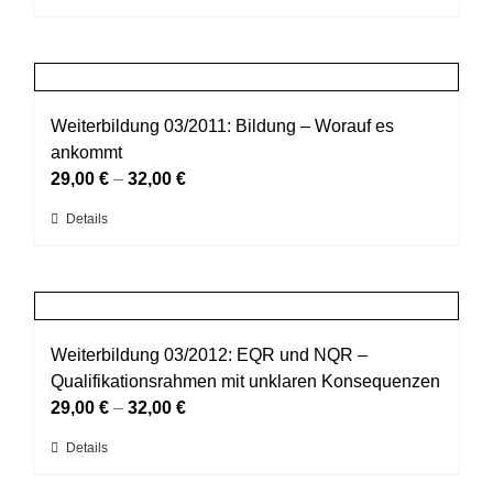
auf
Produkt
der
weist
Produktseite
mehrere
gewählt
Varianten
werden
auf.
Weiterbildung 03/2011: Bildung – Worauf es
Die
ankommt
Optionen
29,00
€
–
32,00
€
können
Dieses
Details
auf
Produkt
der
weist
Produktseite
mehrere
gewählt
Varianten
werden
auf.
Weiterbildung 03/2012: EQR und NQR –
Die
Qualifikationsrahmen mit unklaren Konsequenzen
Optionen
29,00
€
–
32,00
€
können
Dieses
Details
auf
Produkt
der