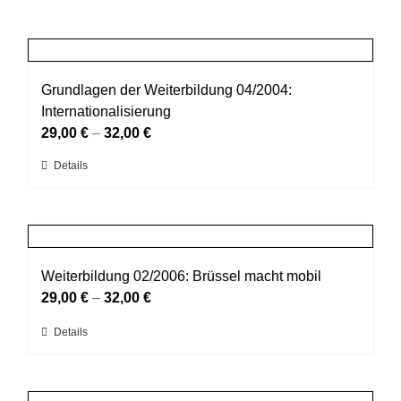
Grundlagen der Weiterbildung 04/2004:
Internationalisierung
29,00
€
–
32,00
€
Dieses
Details
Produkt
weist
mehrere
Varianten
auf.
Weiterbildung 02/2006: Brüssel macht mobil
Die
29,00
€
–
32,00
€
Optionen
Dieses
Details
können
Produkt
auf
weist
der
mehrere