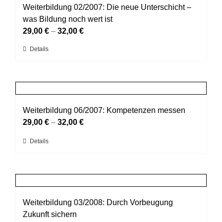
auf.
Weiterbildung 02/2007: Die neue Unterschicht –
Die
was Bildung noch wert ist
Optionen
29,00
€
–
32,00
€
können
Dieses
Details
auf
Produkt
der
weist
Produktseite
mehrere
gewählt
Varianten
werden
auf.
Weiterbildung 06/2007: Kompetenzen messen
Die
29,00
€
–
32,00
€
Optionen
Dieses
Details
können
Produkt
auf
weist
der
mehrere
Produktseite
Varianten
gewählt
auf.
Weiterbildung 03/2008: Durch Vorbeugung
werden
Die
Zukunft sichern