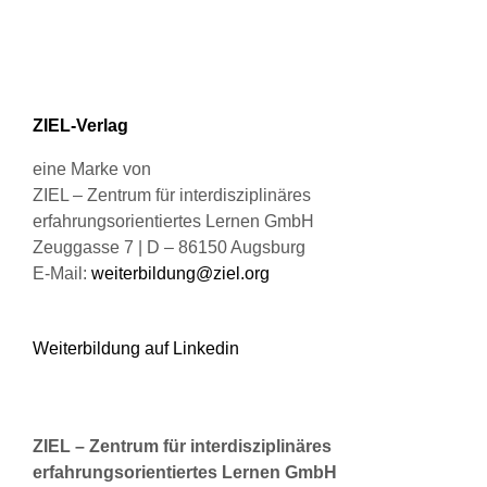
Optionen
können
auf
der
Produktseite
ZIEL-Verlag
gewählt
werden
eine Marke von
ZIEL – Zentrum für interdisziplinäres
erfahrungsorientiertes Lernen GmbH
Zeuggasse 7 | D – 86150 Augsburg
E-Mail:
weiterbildung@ziel.org
Weiterbildung auf Linkedin
ZIEL – Zentrum für interdisziplinäres
erfahrungsorientiertes Lernen GmbH