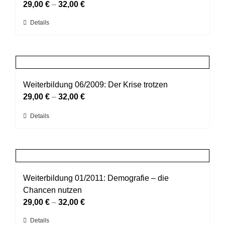
Optionen
29,00
€
–
32,00
€
können
Dieses
Details
auf
Produkt
der
weist
Produktseite
mehrere
gewählt
Varianten
werden
auf.
Weiterbildung 06/2009: Der Krise trotzen
Die
29,00
€
–
32,00
€
Optionen
Dieses
Details
können
Produkt
auf
weist
der
mehrere
Produktseite
Varianten
gewählt
auf.
Weiterbildung 01/2011: Demografie – die
werden
Die
Chancen nutzen
Optionen
29,00
€
–
32,00
€
können
Dieses
Details