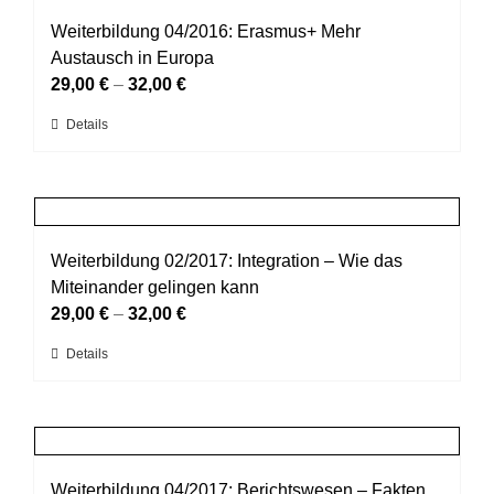
Varianten
gewählt
auf.
Weiterbildung 04/2016: Erasmus+ Mehr
werden
Die
Austausch in Europa
Optionen
29,00
€
–
32,00
€
können
Dieses
Details
auf
Produkt
der
weist
Produktseite
mehrere
gewählt
Varianten
werden
auf.
Weiterbildung 02/2017: Integration – Wie das
Die
Miteinander gelingen kann
Optionen
29,00
€
–
32,00
€
können
Dieses
Details
auf
Produkt
der
weist
Produktseite
mehrere
gewählt
Varianten
werden
auf.
Weiterbildung 04/2017: Berichtswesen – Fakten