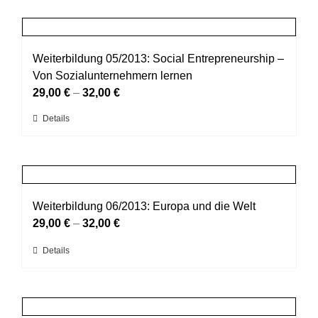
weist
Produktseite
mehrere
gewählt
Varianten
werden
auf.
Weiterbildung 05/2013: Social Entrepreneurship –
Die
Von Sozialunternehmern lernen
Optionen
29,00
€
–
32,00
€
können
Dieses
Details
auf
Produkt
der
weist
Produktseite
mehrere
gewählt
Varianten
werden
auf.
Weiterbildung 06/2013: Europa und die Welt
Die
29,00
€
–
32,00
€
Optionen
Dieses
Details
können
Produkt
auf
weist
der
mehrere
Produktseite