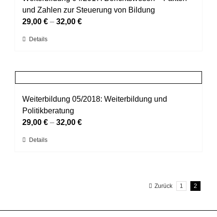
Die
und Zahlen zur Steuerung von Bildung
Optionen
29,00
€
–
32,00
€
können
Dieses
Details
auf
Produkt
der
weist
Produktseite
mehrere
gewählt
Varianten
werden
auf.
Weiterbildung 05/2018: Weiterbildung und
Die
Politikberatung
Optionen
29,00
€
–
32,00
€
können
Dieses
Details
auf
Produkt
der
weist
Produktseite
mehrere
gewählt
Zurück
1
2
Varianten
werden
auf.
Die