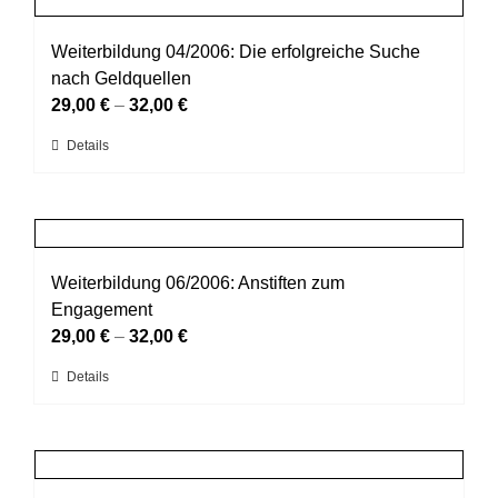
Produktseite
Varianten
gewählt
auf.
Weiterbildung 04/2006: Die erfolgreiche Suche
werden
Die
nach Geldquellen
Optionen
29,00
€
–
32,00
€
können
Dieses
Details
auf
Produkt
der
weist
Produktseite
mehrere
gewählt
Varianten
werden
auf.
Weiterbildung 06/2006: Anstiften zum
Die
Engagement
Optionen
29,00
€
–
32,00
€
können
Dieses
Details
auf
Produkt
der
weist
Produktseite
mehrere
gewählt
Varianten
werden