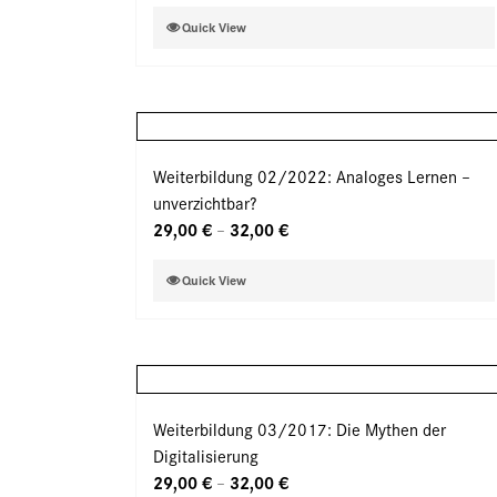
der
Dieses
Quick View
Produktseite
Produkt
gewählt
weist
werden
mehrere
Varianten
auf.
Weiterbildung 02/2022: Analoges Lernen –
Die
unverzichtbar?
Optionen
29,00
€
32,00
€
–
können
auf
Dieses
Quick View
der
Produkt
Produktseite
weist
gewählt
mehrere
werden
Varianten
auf.
Weiterbildung 03/2017: Die Mythen der
Die
Digitalisierung
Optionen
29,00
€
32,00
€
–
können