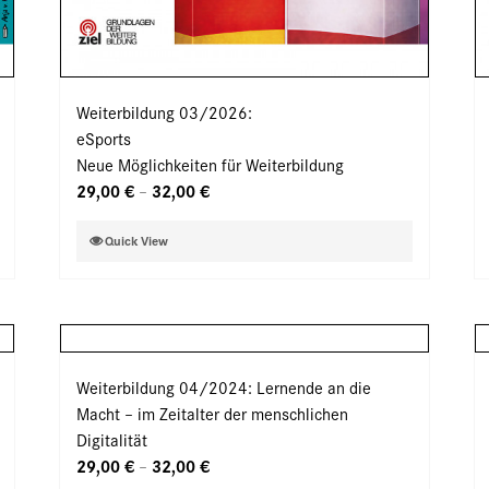
Weiterbildung 03/2026:
eSports
Neue Möglichkeiten für Weiterbildung
29,00
€
32,00
€
–
Dieses
Quick View
Produkt
weist
mehrere
Varianten
auf.
Weiterbildung 04/2024: Lernende an die
Die
Macht – im Zeitalter der menschlichen
Optionen
Digitalität
können
29,00
€
32,00
€
–
auf