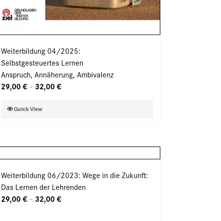
Weiterbildung 04/2025:
Selbstgesteuertes Lernen
Anspruch, Annäherung, Ambivalenz
29,00
€
32,00
€
–
Dieses
Quick View
Produkt
weist
mehrere
Varianten
auf.
Weiterbildung 06/2023: Wege in die Zukunft:
Die
Das Lernen der Lehrenden
Optionen
29,00
€
32,00
€
–
können
auf