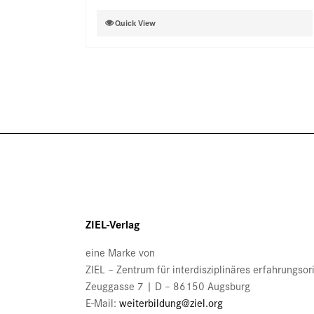
auf
Dieses
Quick View
der
Produkt
Produktseite
weist
gewählt
mehrere
werden
Varianten
auf.
Die
Optionen
können
auf
der
Produktseite
gewählt
ZIEL-Verlag
werden
eine Marke von
ZIEL – Zentrum für interdisziplinäres erfahrungso
Zeuggasse 7 | D – 86150 Augsburg
E-Mail:
weiterbildung@ziel.org