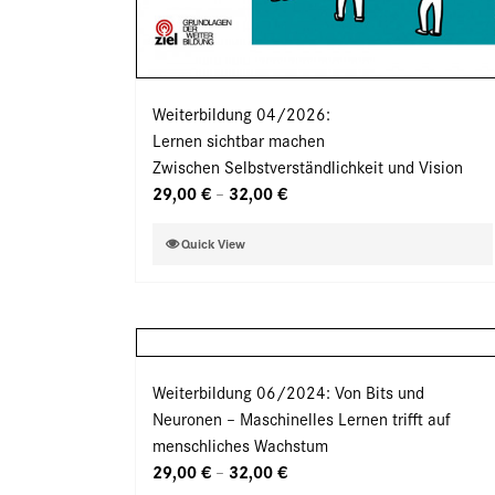
Weiterbildung 04/2026:
Lernen sichtbar machen
Zwischen Selbstverständlichkeit und Vision
29,00
€
32,00
€
–
Dieses
Quick View
Produkt
weist
mehrere
Varianten
auf.
Weiterbildung 06/2024: Von Bits und
Die
Neuronen – Maschinelles Lernen trifft auf
Optionen
menschliches Wachstum
können
29,00
€
32,00
€
–
auf