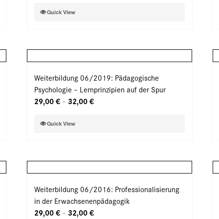
der
Dieses
Quick View
Produktseite
Produkt
gewählt
weist
werden
mehrere
Varianten
auf.
Weiterbildung 06/2019: Pädagogische
Die
Psychologie – Lernprinzipien auf der Spur
Optionen
29,00
€
32,00
€
–
können
auf
Dieses
Quick View
der
Produkt
Produktseite
weist
gewählt
mehrere
werden
Varianten
auf.
Weiterbildung 06/2016: Professionalisierung
Die
in der Erwachsenenpädagogik
Optionen
29,00
€
32,00
€
–
können