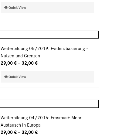
der
Dieses
Quick View
Produktseite
Produkt
gewählt
weist
werden
mehrere
Varianten
auf.
Weiterbildung 05/2019: Evidenzbasierung –
Die
Nutzen und Grenzen
Optionen
29,00
€
32,00
€
–
können
auf
Dieses
Quick View
der
Produkt
Produktseite
weist
gewählt
mehrere
werden
Varianten
auf.
Weiterbildung 04/2016: Erasmus+ Mehr
Die
Austausch in Europa
Optionen
29,00
€
32,00
€
–
können