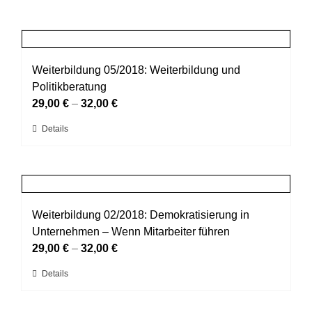
Weiterbildung 05/2018: Weiterbildung und
Politikberatung
29,00
€
–
32,00
€
Dieses
Details
Produkt
weist
mehrere
Varianten
auf.
Weiterbildung 02/2018: Demokratisierung in
Die
Unternehmen – Wenn Mitarbeiter führen
Optionen
29,00
€
–
32,00
€
können
Dieses
Details
auf
Produkt
der
weist