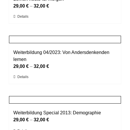
Optionen
29,00
€
–
32,00
€
können
Dieses
Details
auf
Produkt
der
weist
Produktseite
mehrere
gewählt
Varianten
werden
auf.
Weiterbildung 04/2023: Von Andersdenkenden
Die
lernen
Optionen
29,00
€
–
32,00
€
können
Dieses
Details
auf
Produkt
der
weist
Produktseite
mehrere
gewählt
Varianten
werden
auf.
Weiterbildung Special 2013: Demographie
Die
29,00
€
–
32,00
€
Optionen