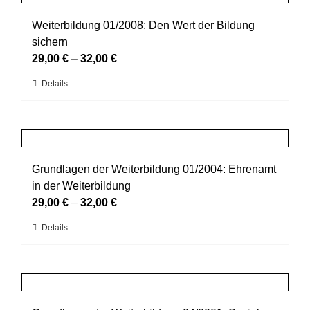
Varianten
werden
auf.
Weiterbildung 01/2008: Den Wert der Bildung
Die
sichern
Optionen
29,00
€
–
32,00
€
können
Dieses
Details
auf
Produkt
der
weist
Produktseite
mehrere
gewählt
Varianten
werden
auf.
Grundlagen der Weiterbildung 01/2004: Ehrenamt
Die
in der Weiterbildung
Optionen
29,00
€
–
32,00
€
können
Dieses
Details
auf
Produkt
der
weist
Produktseite
mehrere
gewählt
Varianten
werden