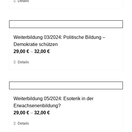
Dieses
Details
können
Produkt
auf
weist
der
mehrere
Produktseite
Varianten
gewählt
auf.
Weiterbildung 03/2024: Politische Bildung –
werden
Die
Demokratie schützen
Optionen
29,00
€
–
32,00
€
können
Dieses
Details
auf
Produkt
der
weist
Produktseite
mehrere
gewählt
Varianten
werden
auf.
Weiterbildung 05/2024: Esoterik in der
Die
Erwachsenenbildung?
Optionen
29,00
€
–
32,00
€
können
Dieses
Details
auf
Produkt