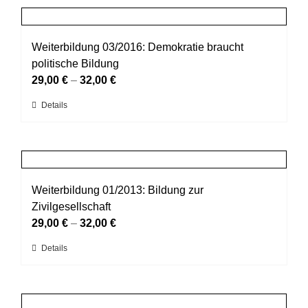
Produktseite
mehrere
gewählt
Varianten
werden
auf.
Weiterbildung 03/2016: Demokratie braucht
Die
politische Bildung
Optionen
29,00
€
–
32,00
€
können
Dieses
Details
auf
Produkt
der
weist
Produktseite
mehrere
gewählt
Varianten
werden
auf.
Weiterbildung 01/2013: Bildung zur
Die
Zivilgesellschaft
Optionen
29,00
€
–
32,00
€
können
Dieses
Details
auf
Produkt
der
weist
Produktseite
mehrere
gewählt