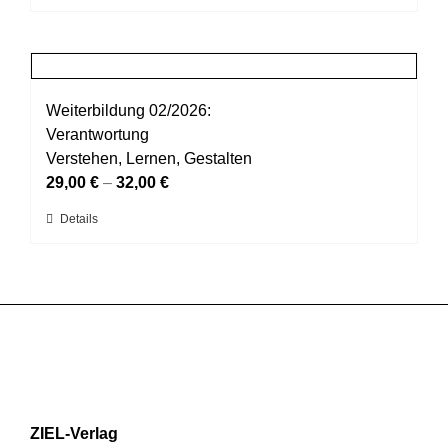
Produkt
Produktseite
weist
gewählt
mehrere
werden
Varianten
auf.
Weiterbildung 02/2026:
Die
Verantwortung
Optionen
Verstehen, Lernen, Gestalten
können
29,00
€
–
32,00
€
auf
Dieses
Details
der
Produkt
Produktseite
weist
gewählt
mehrere
werden
Varianten
auf.
Die
Optionen
können
ZIEL-Verlag
auf