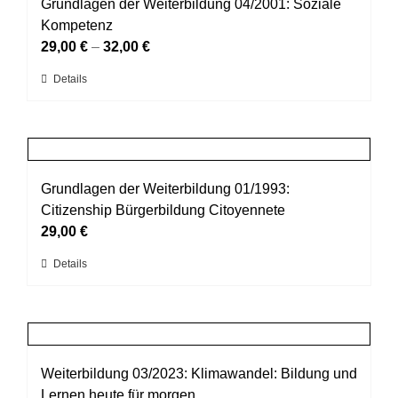
auf.
Grundlagen der Weiterbildung 04/2001: Soziale
Die
Kompetenz
Optionen
29,00
€
–
32,00
€
können
Dieses
Details
auf
Produkt
der
weist
Produktseite
mehrere
gewählt
Varianten
werden
auf.
Grundlagen der Weiterbildung 01/1993:
Die
Citizenship Bürgerbildung Citoyennete
Optionen
29,00
€
können
Dieses
Details
auf
Produkt
der
weist
Produktseite
mehrere
gewählt
Varianten
werden
auf.
Weiterbildung 03/2023: Klimawandel: Bildung und
Die
Lernen heute für morgen