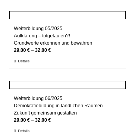
der
weist
Produktseite
mehrere
gewählt
Varianten
werden
auf.
Weiterbildung 05/2025:
Die
Aufklärung – totgelaufen?!
Optionen
Grundwerte erkennen und bewahren
können
29,00
€
–
32,00
€
auf
Dieses
Details
der
Produkt
Produktseite
weist
gewählt
mehrere
werden
Varianten
auf.
Weiterbildung 06/2025:
Die
Demokratiebildung in ländlichen Räumen
Optionen
Zukunft gemeinsam gestalten
können
29,00
€
–
32,00
€
auf
Dieses
Details
der