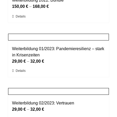
Weiterbildung 2022: Bundle
gewählt
auf.
150,00
€
–
168,00
€
werden
Die
Dieses
Details
Optionen
Produkt
können
weist
auf
mehrere
der
Varianten
Produktseite
auf.
Weiterbildung 01/2023: Pandemieresilienz – stark
gewählt
Die
in Krisenzeiten
werden
Optionen
29,00
€
–
32,00
€
können
Dieses
Details
auf
Produkt
der
weist
Produktseite
mehrere
gewählt
Varianten
werden
auf.
Weiterbildung 02/2023: Vertrauen
Die
29,00
€
–
32,00
€
Optionen