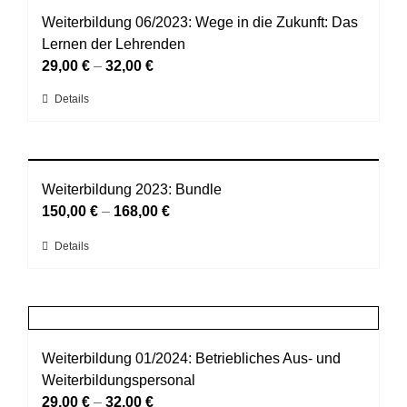
gewählt
auf.
Weiterbildung 06/2023: Wege in die Zukunft: Das
werden
Die
Lernen der Lehrenden
Optionen
29,00
€
–
32,00
€
können
Dieses
Details
auf
Produkt
der
weist
Produktseite
mehrere
gewählt
Varianten
Weiterbildung 2023: Bundle
werden
auf.
150,00
€
–
168,00
€
Die
Dieses
Details
Optionen
Produkt
können
weist
auf
mehrere
der
Varianten
Produktseite
auf.
Weiterbildung 01/2024: Betriebliches Aus- und
gewählt
Die
Weiterbildungspersonal
werden
Optionen
29,00
€
–
32,00
€