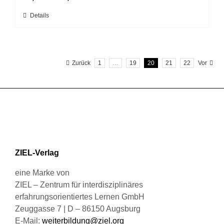
können
Dieses
Details
auf
Produkt
der
weist
Produktseite
mehrere
gewählt
Zurück
1
…
19
20
21
22
Vor
Varianten
werden
auf.
Die
Optionen
können
auf
der
Produktseite
ZIEL-Verlag
gewählt
werden
eine Marke von
ZIEL – Zentrum für interdisziplinäres
erfahrungsorientiertes Lernen GmbH
Zeuggasse 7 | D – 86150 Augsburg
E-Mail:
weiterbildung@ziel.org