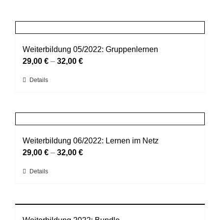
Weiterbildung 05/2022: Gruppenlernen
29,00
€
–
32,00
€
Dieses
Details
Produkt
weist
mehrere
Varianten
auf.
Weiterbildung 06/2022: Lernen im Netz
Die
29,00
€
–
32,00
€
Optionen
Dieses
Details
können
Produkt
auf
weist
der
mehrere
Produktseite
Varianten