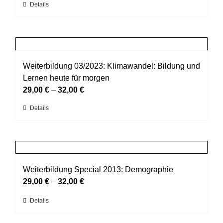
Dieses
Details
können
Produkt
auf
weist
der
mehrere
Produktseite
Varianten
gewählt
auf.
Weiterbildung 03/2023: Klimawandel: Bildung und
werden
Die
Lernen heute für morgen
Optionen
29,00
€
–
32,00
€
können
Dieses
Details
auf
Produkt
der
weist
Produktseite
mehrere
gewählt
Varianten
werden
auf.
Weiterbildung Special 2013: Demographie
Die
29,00
€
–
32,00
€
Optionen
Dieses
Details
können
Produkt
auf