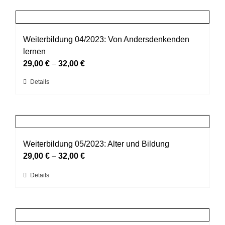
weist
der
mehrere
Produktseite
Varianten
gewählt
auf.
Weiterbildung 04/2023: Von Andersdenkenden
werden
Die
lernen
Optionen
29,00
€
–
32,00
€
können
Dieses
Details
auf
Produkt
der
weist
Produktseite
mehrere
gewählt
Varianten
werden
auf.
Weiterbildung 05/2023: Alter und Bildung
Die
29,00
€
–
32,00
€
Optionen
Dieses
Details
können
Produkt
auf
weist
der
mehrere
Produktseite
Varianten