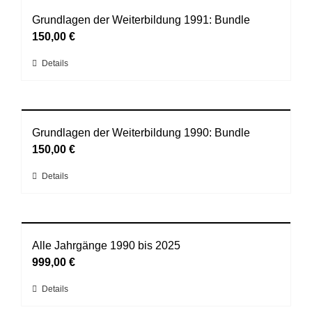
mehrere
der
Varianten
Grundlagen der Weiterbildung 1991: Bundle
Produktseite
auf.
150,00
€
gewählt
Die
werden
Dieses
Details
Optionen
Produkt
können
weist
auf
mehrere
der
Varianten
Grundlagen der Weiterbildung 1990: Bundle
Produktseite
auf.
150,00
€
gewählt
Die
werden
Dieses
Details
Optionen
Produkt
können
weist
auf
mehrere
der
Varianten
Alle Jahrgänge 1990 bis 2025
Produktseite
auf.
999,00
€
gewählt
Die
werden
Dieses
Details
Optionen
Produkt
können