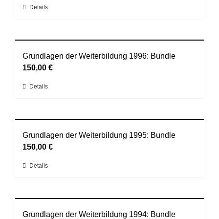
werden
Dieses
Details
Optionen
Produkt
können
weist
auf
mehrere
der
Varianten
Grundlagen der Weiterbildung 1996: Bundle
Produktseite
auf.
150,00
€
gewählt
Die
werden
Dieses
Details
Optionen
Produkt
können
weist
auf
mehrere
der
Varianten
Grundlagen der Weiterbildung 1995: Bundle
Produktseite
auf.
150,00
€
gewählt
Die
werden
Dieses
Details
Optionen
Produkt
können
weist
auf
mehrere
der
Varianten
Grundlagen der Weiterbildung 1994: Bundle
Produktseite