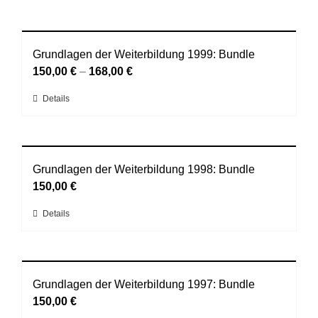
Grundlagen der Weiterbildung 1999: Bundle
150,00
€
–
168,00
€
Dieses
Details
Produkt
weist
mehrere
Varianten
Grundlagen der Weiterbildung 1998: Bundle
auf.
150,00
€
Die
Dieses
Details
Optionen
Produkt
können
weist
auf
mehrere
der
Varianten
Grundlagen der Weiterbildung 1997: Bundle
Produktseite
auf.
150,00
€
gewählt
Die