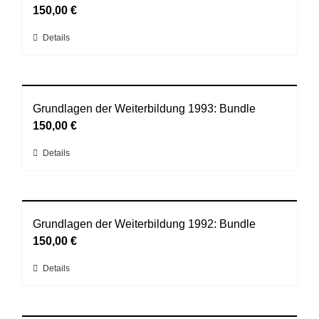
auf.
150,00
€
gewählt
Die
werden
Dieses
Details
Optionen
Produkt
können
weist
auf
mehrere
der
Varianten
Grundlagen der Weiterbildung 1993: Bundle
Produktseite
auf.
150,00
€
gewählt
Die
werden
Dieses
Details
Optionen
Produkt
können
weist
auf
mehrere
der
Varianten
Grundlagen der Weiterbildung 1992: Bundle
Produktseite
auf.
150,00
€
gewählt
Die
werden
Dieses
Details
Optionen
Produkt
können
weist
auf