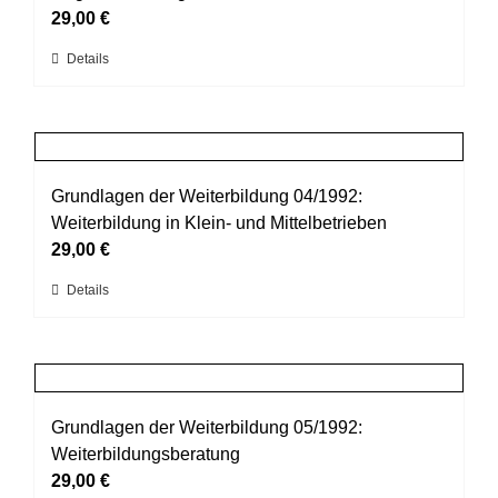
Optionen
29,00
€
können
Dieses
Details
auf
Produkt
der
weist
Produktseite
mehrere
gewählt
Varianten
werden
auf.
Grundlagen der Weiterbildung 04/1992:
Die
Weiterbildung in Klein- und Mittelbetrieben
Optionen
29,00
€
können
Dieses
Details
auf
Produkt
der
weist
Produktseite
mehrere
gewählt
Varianten
werden
auf.
Grundlagen der Weiterbildung 05/1992:
Die
Weiterbildungsberatung
Optionen
29,00
€