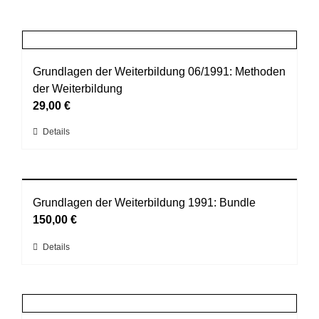
Grundlagen der Weiterbildung 06/1991: Methoden
der Weiterbildung
29,00
€
Dieses
Details
Produkt
weist
mehrere
Varianten
Grundlagen der Weiterbildung 1991: Bundle
auf.
150,00
€
Die
Dieses
Details
Optionen
Produkt
können
weist
auf
mehrere
der
Varianten