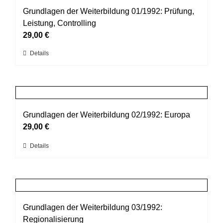
Produktseite
auf.
Grundlagen der Weiterbildung 01/1992: Prüfung,
gewählt
Die
Leistung, Controlling
werden
Optionen
29,00
€
können
Dieses
Details
auf
Produkt
der
weist
Produktseite
mehrere
gewählt
Varianten
werden
auf.
Grundlagen der Weiterbildung 02/1992: Europa
Die
29,00
€
Optionen
Dieses
Details
können
Produkt
auf
weist
der
mehrere
Produktseite
Varianten
gewählt
auf.
Grundlagen der Weiterbildung 03/1992:
werden
Die
Regionalisierung