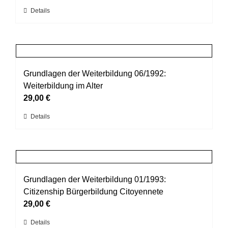
können
Dieses
Details
auf
Produkt
der
weist
Produktseite
mehrere
gewählt
Varianten
werden
auf.
Grundlagen der Weiterbildung 06/1992:
Die
Weiterbildung im Alter
Optionen
29,00
€
können
Dieses
Details
auf
Produkt
der
weist
Produktseite
mehrere
gewählt
Varianten
werden
auf.
Grundlagen der Weiterbildung 01/1993:
Die
Citizenship Bürgerbildung Citoyennete
Optionen
29,00
€
können
Dieses
Details
auf