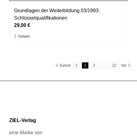
Varianten
werden
auf.
Grundlagen der Weiterbildung 03/1993:
Die
Schlüsselqualifikationen
Optionen
29,00
€
können
Dieses
Details
auf
Produkt
der
weist
Produktseite
mehrere
gewählt
Zurück
1
2
3
…
22
Vor
Varianten
werden
auf.
Die
Optionen
können
auf
der
Produktseite
ZIEL-Verlag
gewählt
werden
eine Marke von