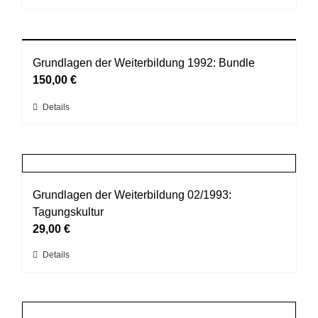
Produkt
der
weist
Produktseite
mehrere
gewählt
Varianten
Grundlagen der Weiterbildung 1992: Bundle
werden
auf.
150,00
€
Die
Dieses
Details
Optionen
Produkt
können
weist
auf
mehrere
der
Varianten
Produktseite
auf.
Grundlagen der Weiterbildung 02/1993:
gewählt
Die
Tagungskultur
werden
Optionen
29,00
€
können
Dieses
Details
auf
Produkt
der
weist
Produktseite
mehrere
gewählt