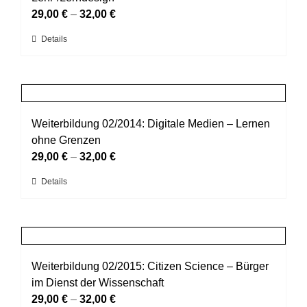
Optionen
29,00
€
–
32,00
€
können
Dieses
Details
auf
Produkt
der
weist
Produktseite
mehrere
gewählt
Varianten
werden
auf.
Weiterbildung 02/2014: Digitale Medien – Lernen
Die
ohne Grenzen
Optionen
29,00
€
–
32,00
€
können
Dieses
Details
auf
Produkt
der
weist
Produktseite
mehrere
gewählt
Varianten
werden
auf.
Weiterbildung 02/2015: Citizen Science – Bürger
Die
im Dienst der Wissenschaft
Optionen
29,00
€
–
32,00
€