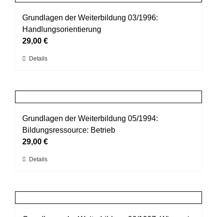
Varianten
werden
auf.
Grundlagen der Weiterbildung 03/1996:
Die
Handlungsorientierung
Optionen
29,00
€
können
Dieses
Details
auf
Produkt
der
weist
Produktseite
mehrere
gewählt
Varianten
werden
auf.
Grundlagen der Weiterbildung 05/1994:
Die
Bildungsressource: Betrieb
Optionen
29,00
€
können
Dieses
Details
auf
Produkt
der
weist
Produktseite
mehrere
gewählt
Varianten
werden