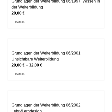
auf.
Grundlagen der Weiterbildung 06/1997: Wissen in
Die
der Weiterbildung
Optionen
29,00
€
können
Dieses
Details
auf
Produkt
der
weist
Produktseite
mehrere
gewählt
Varianten
werden
auf.
Grundlagen der Weiterbildung 06/2001:
Die
Unsichtbare Weiterbildung
Optionen
29,00
€
–
32,00
€
können
Dieses
Details
auf
Produkt
der
weist
Produktseite
mehrere
gewählt
Varianten
werden
auf.
Grundlagen der Weiterbildung 06/2002:
Die
Lehr-/Lerndesign