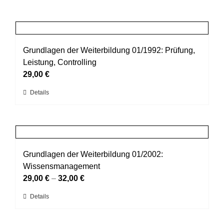
Grundlagen der Weiterbildung 01/1992: Prüfung,
Leistung, Controlling
29,00
€
Dieses
Details
Produkt
weist
mehrere
Varianten
auf.
Grundlagen der Weiterbildung 01/2002:
Die
Wissensmanagement
Optionen
29,00
€
–
32,00
€
können
Dieses
Details
auf
Produkt
der
weist