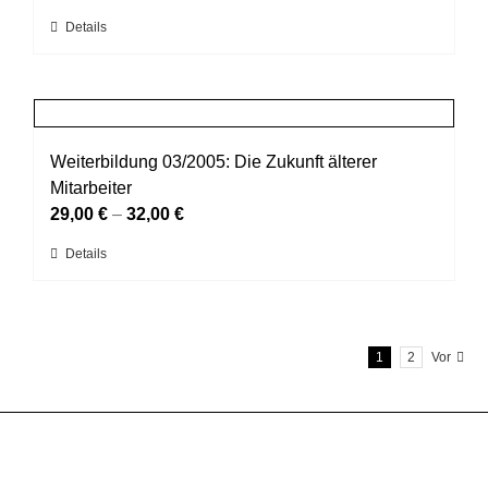
können
Dieses
Details
auf
Produkt
der
weist
Produktseite
mehrere
gewählt
Varianten
werden
auf.
Weiterbildung 03/2005: Die Zukunft älterer
Die
Mitarbeiter
Optionen
29,00
€
–
32,00
€
können
Dieses
Details
auf
Produkt
der
weist
Produktseite
mehrere
gewählt
1
2
Vor
Varianten
werden
auf.
Die
Optionen
können