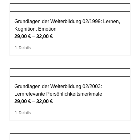
Produktseite
mehrere
gewählt
Varianten
werden
auf.
Grundlagen der Weiterbildung 02/1999: Lernen,
Die
Kognition, Emotion
Optionen
29,00
€
–
32,00
€
können
Dieses
Details
auf
Produkt
der
weist
Produktseite
mehrere
gewählt
Varianten
werden
auf.
Grundlagen der Weiterbildung 02/2003:
Die
Lernrelevante Persönlichkeitsmerkmale
Optionen
29,00
€
–
32,00
€
können
Dieses
Details
auf
Produkt
der
weist
Produktseite
mehrere
gewählt