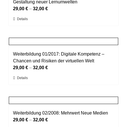
Die
Gestaltung neuer Lernumwelten
Optionen
29,00
€
–
32,00
€
können
Dieses
Details
auf
Produkt
der
weist
Produktseite
mehrere
gewählt
Varianten
werden
auf.
Weiterbildung 01/2017: Digitale Kompetenz –
Die
Chancen und Risiken der virtuellen Welt
Optionen
29,00
€
–
32,00
€
können
Dieses
Details
auf
Produkt
der
weist
Produktseite
mehrere
gewählt
Varianten
werden
auf.
Weiterbildung 02/2008: Mehrwert Neue Medien
Die
29,00
€
–
32,00
€
Optionen