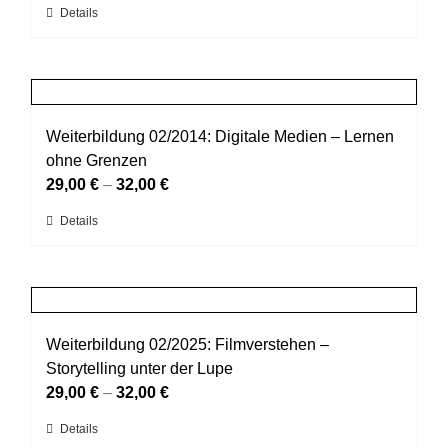
Dieses
Details
können
Produkt
auf
weist
der
mehrere
Produktseite
Varianten
gewählt
auf.
Weiterbildung 02/2014: Digitale Medien – Lernen
werden
Die
ohne Grenzen
Optionen
29,00
€
–
32,00
€
können
Dieses
Details
auf
Produkt
der
weist
Produktseite
mehrere
gewählt
Varianten
werden
auf.
Weiterbildung 02/2025: Filmverstehen –
Die
Storytelling unter der Lupe
Optionen
29,00
€
–
32,00
€
können
Dieses
Details
auf