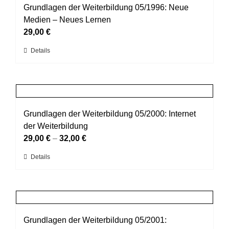
auf.
Grundlagen der Weiterbildung 05/1996: Neue
Die
Medien – Neues Lernen
Optionen
29,00
€
können
Dieses
Details
auf
Produkt
der
weist
Produktseite
mehrere
gewählt
Varianten
werden
auf.
Grundlagen der Weiterbildung 05/2000: Internet
Die
der Weiterbildung
Optionen
29,00
€
–
32,00
€
können
Dieses
Details
auf
Produkt
der
weist
Produktseite
mehrere
gewählt
Varianten
werden
auf.
Grundlagen der Weiterbildung 05/2001: