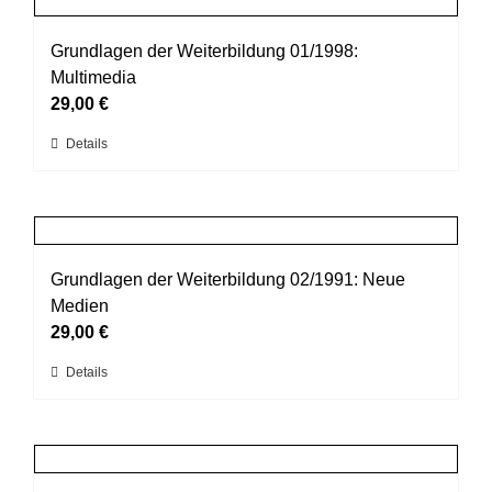
gewählt
Varianten
werden
auf.
Grundlagen der Weiterbildung 01/1998:
Die
Multimedia
Optionen
29,00
€
können
Dieses
Details
auf
Produkt
der
weist
Produktseite
mehrere
gewählt
Varianten
werden
auf.
Grundlagen der Weiterbildung 02/1991: Neue
Die
Medien
Optionen
29,00
€
können
Dieses
Details
auf
Produkt
der
weist
Produktseite
mehrere
gewählt
Varianten
werden