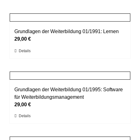
Grundlagen der Weiterbildung 01/1991: Lernen
29,00
€
Dieses
Details
Produkt
weist
mehrere
Varianten
auf.
Grundlagen der Weiterbildung 01/1995: Software
Die
für Weiterbildungsmanagement
Optionen
29,00
€
können
Dieses
Details
auf
Produkt
der
weist
Produktseite
mehrere