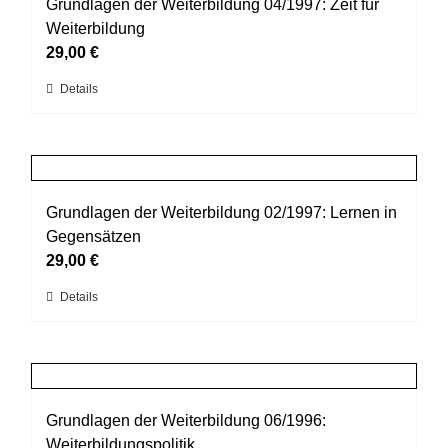
auf.
Grundlagen der Weiterbildung 04/1997: Zeit für
Die
Weiterbildung
Optionen
29,00
€
können
Dieses
Details
auf
Produkt
der
weist
Produktseite
mehrere
gewählt
Varianten
werden
auf.
Grundlagen der Weiterbildung 02/1997: Lernen in
Die
Gegensätzen
Optionen
29,00
€
können
Dieses
Details
auf
Produkt
der
weist
Produktseite
mehrere
gewählt
Varianten
werden
auf.
Grundlagen der Weiterbildung 06/1996:
Die
Weiterbildungspolitik