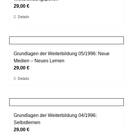
Optionen
29,00
€
können
Dieses
Details
auf
Produkt
der
weist
Produktseite
mehrere
gewählt
Varianten
werden
auf.
Grundlagen der Weiterbildung 05/1996: Neue
Die
Medien – Neues Lernen
Optionen
29,00
€
können
Dieses
Details
auf
Produkt
der
weist
Produktseite
mehrere
gewählt
Varianten
werden
auf.
Grundlagen der Weiterbildung 04/1996:
Die
Selbstlernen
Optionen
29,00
€