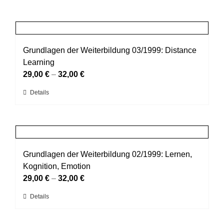
Grundlagen der Weiterbildung 03/1999: Distance
Learning
29,00
€
–
32,00
€
Dieses
Details
Produkt
weist
mehrere
Varianten
auf.
Grundlagen der Weiterbildung 02/1999: Lernen,
Die
Kognition, Emotion
Optionen
29,00
€
–
32,00
€
können
Dieses
Details
auf
Produkt
der
weist