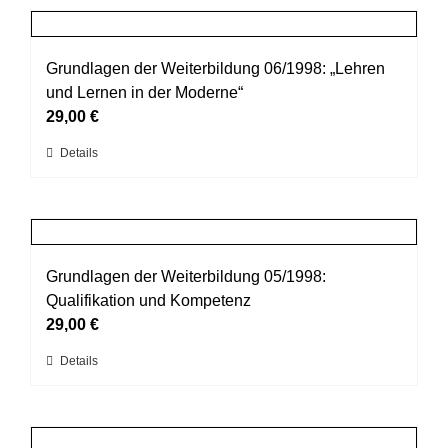
Produktseite
mehrere
gewählt
Varianten
werden
auf.
Grundlagen der Weiterbildung 06/1998: „Lehren
Die
und Lernen in der Moderne“
Optionen
29,00
€
können
Dieses
Details
auf
Produkt
der
weist
Produktseite
mehrere
gewählt
Varianten
werden
auf.
Grundlagen der Weiterbildung 05/1998:
Die
Qualifikation und Kompetenz
Optionen
29,00
€
können
Dieses
Details
auf
Produkt
der
weist
Produktseite
mehrere
gewählt