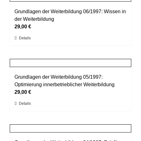
Varianten
werden
auf.
Grundlagen der Weiterbildung 06/1997: Wissen in
Die
der Weiterbildung
Optionen
29,00
€
können
Dieses
Details
auf
Produkt
der
weist
Produktseite
mehrere
gewählt
Varianten
werden
auf.
Grundlagen der Weiterbildung 05/1997:
Die
Optimierung innerbetrieblicher Weiterbildung
Optionen
29,00
€
können
Dieses
Details
auf
Produkt
der
weist
Produktseite
mehrere
gewählt
Varianten
werden