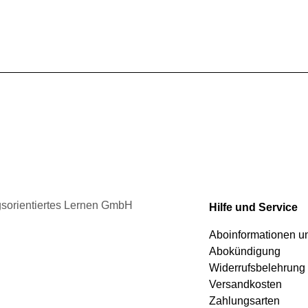
gewählt
mehrere
werden
Varianten
auf.
Die
Optionen
können
auf
der
Produktseite
gewählt
werden
ngsorientiertes Lernen GmbH
Hilfe und Service
Aboinformationen 
Abokündigung
Widerrufsbelehrung
Versandkosten
Zahlungsarten