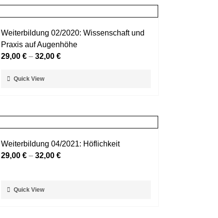
Weiterbildung 02/2020: Wissenschaft und
Praxis auf Augenhöhe
29,00
€
–
32,00
€
Dieses
Quick View
Produkt
weist
mehrere
Varianten
auf.
Weiterbildung 04/2021: Höflichkeit
Die
29,00
€
–
32,00
€
Optionen
können
auf
Dieses
Quick View
der
Produkt
Produktseite
weist
gewählt