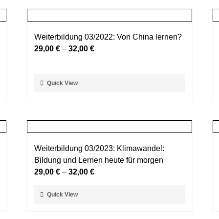
mehrere
werden
Varianten
auf.
Weiterbildung 03/2022: Von China lernen?
Die
29,00
€
–
32,00
€
Optionen
können
auf
Dieses
Quick View
der
Produkt
Produktseite
weist
gewählt
mehrere
werden
Varianten
auf.
Weiterbildung 03/2023: Klimawandel:
Die
Bildung und Lernen heute für morgen
Optionen
29,00
€
–
32,00
€
können
auf
Dieses
Quick View
der
Produkt
Produktseite
weist