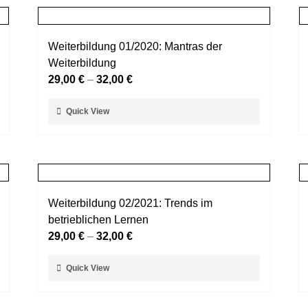
Weiterbildung 01/2020: Mantras der
Weiterbildung
29,00
€
–
32,00
€
Dieses
Quick View
Produkt
weist
mehrere
Varianten
auf.
Weiterbildung 02/2021: Trends im
Die
betrieblichen Lernen
Optionen
29,00
€
–
32,00
€
können
auf
Dieses
Quick View
der
Produkt
Produktseite
weist
gewählt