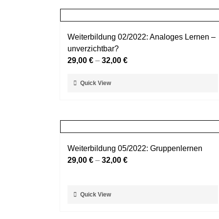
mehrere
werden
Varianten
auf.
Weiterbildung 02/2022: Analoges Lernen –
Die
unverzichtbar?
Optionen
29,00
€
–
32,00
€
können
auf
Dieses
Quick View
der
Produkt
Produktseite
weist
gewählt
mehrere
werden
Varianten
auf.
Weiterbildung 05/2022: Gruppenlernen
Die
29,00
€
–
32,00
€
Optionen
können
auf
Dieses
Quick View
der
Produkt
Produktseite
weist