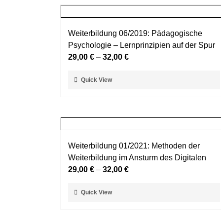
Weiterbildung 06/2019: Pädagogische
Psychologie – Lernprinzipien auf der Spur
29,00
€
–
32,00
€
Dieses
Quick View
Produkt
weist
mehrere
Varianten
auf.
Weiterbildung 01/2021: Methoden der
Die
Weiterbildung im Ansturm des Digitalen
Optionen
29,00
€
–
32,00
€
können
auf
Dieses
Quick View
der
Produkt
Produktseite
weist
gewählt