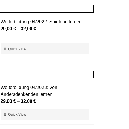
mehrere
werden
Varianten
auf.
Weiterbildung 04/2022: Spielend lernen
Die
29,00
€
–
32,00
€
Optionen
können
auf
Dieses
Quick View
der
Produkt
Produktseite
weist
gewählt
mehrere
werden
Varianten
auf.
Weiterbildung 04/2023: Von
Die
Andersdenkenden lernen
Optionen
29,00
€
–
32,00
€
können
auf
Dieses
Quick View
der
Produkt
Produktseite
weist