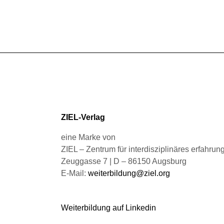
gewählt
mehrere
werden
Varianten
auf.
Die
Optionen
können
auf
der
Produktseite
gewählt
ZIEL-Verlag
werden
eine Marke von
ZIEL – Zentrum für interdisziplinäres erfahru
Zeuggasse 7 | D – 86150 Augsburg
E-Mail:
weiterbildung@ziel.org
Weiterbildung auf Linkedin