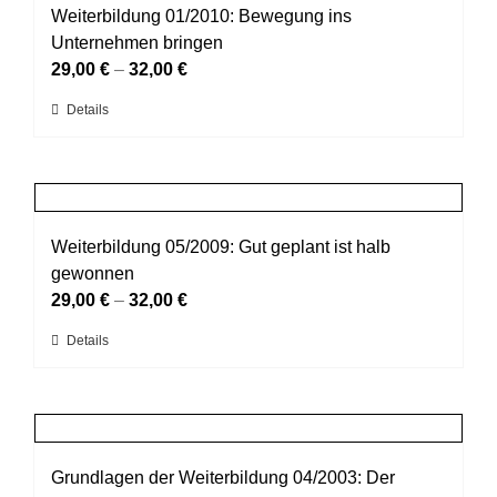
auf.
Weiterbildung 01/2010: Bewegung ins
Die
Unternehmen bringen
Optionen
29,00
€
–
32,00
€
können
Dieses
Details
auf
Produkt
der
weist
Produktseite
mehrere
gewählt
Varianten
werden
auf.
Weiterbildung 05/2009: Gut geplant ist halb
Die
gewonnen
Optionen
29,00
€
–
32,00
€
können
Dieses
Details
auf
Produkt
der
weist
Produktseite
mehrere
gewählt
Varianten
werden
auf.
Grundlagen der Weiterbildung 04/2003: Der