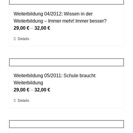
Produktseite
Varianten
gewählt
auf.
Weiterbildung 04/2012: Wissen in der
werden
Die
Weiterbildung – Immer mehr! Immer besser?
Optionen
29,00
€
–
32,00
€
können
Dieses
Details
auf
Produkt
der
weist
Produktseite
mehrere
gewählt
Varianten
werden
auf.
Weiterbildung 05/2011: Schule braucht
Die
Weiterbildung
Optionen
29,00
€
–
32,00
€
können
Dieses
Details
auf
Produkt
der
weist
Produktseite
mehrere
gewählt
Varianten
werden