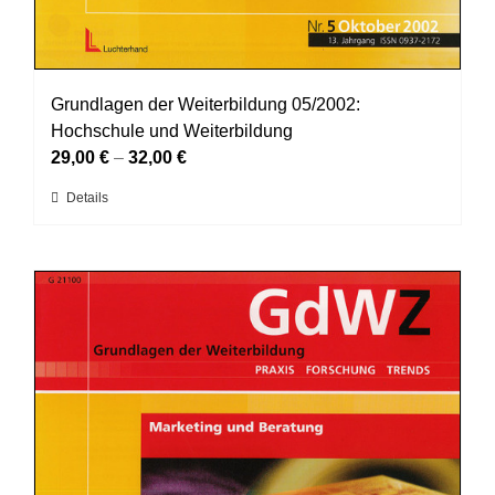
Grundlagen der Weiterbildung 05/2002:
Hochschule und Weiterbildung
29,00
€
–
32,00
€
Dieses
Details
Produkt
weist
mehrere
Varianten
auf.
Die
Optionen
können
auf
der
Produktseite