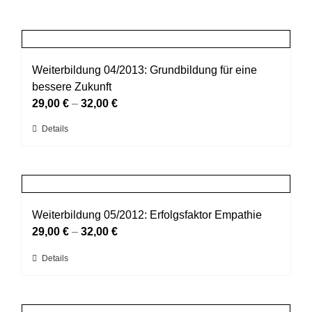
Weiterbildung 04/2013: Grundbildung für eine
bessere Zukunft
29,00
€
–
32,00
€
Dieses
Details
Produkt
weist
mehrere
Varianten
auf.
Weiterbildung 05/2012: Erfolgsfaktor Empathie
Die
29,00
€
–
32,00
€
Optionen
Dieses
Details
können
Produkt
auf
weist
der
mehrere