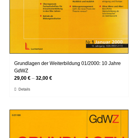
Grundlagen der Weiterbildung 01/2000: 10 Jahre
GdWZ
29,00
€
–
32,00
€
Dieses
Details
Produkt
weist
mehrere
Varianten
auf.
Die