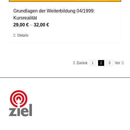
Grundlagen der Weiterbildung 04/1999:
Kursrealität
29,00
€
–
32,00
€
Dieses
Details
Produkt
weist
mehrere
Zurück
1
2
3
Vor
Varianten
auf.
Die
Optionen
können
auf
der
Produktseite
gewählt
werden