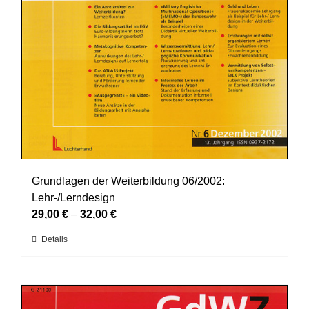
Grundlagen der Weiterbildung 06/2002:
Lehr-/Lerndesign
29,00
€
–
32,00
€
Dieses
Details
Produkt
weist
mehrere
Varianten