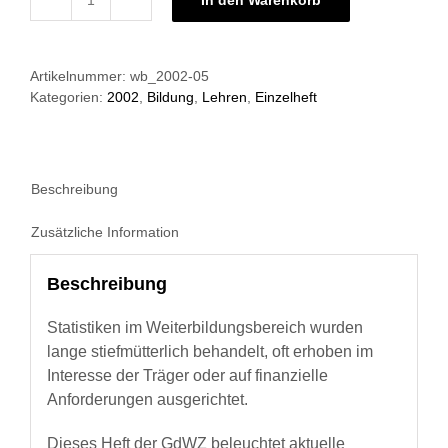
Grundlagen
der
Weiterbildung
Artikelnummer:
wb_2002-05
05/2002:
Kategorien:
2002
,
Bildung
,
Lehren
,
Einzelheft
Hochschule
und
Weiterbildung
Menge
Beschreibung
Zusätzliche Information
Beschreibung
Statistiken im Weiterbildungsbereich wurden
lange stiefmütterlich behandelt, oft erhoben im
Interesse der Träger oder auf finanzielle
Anforderungen ausgerichtet.
Dieses Heft der GdWZ beleuchtet aktuelle