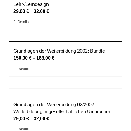
Lehr-/Lerndesign
29,00
€
32,00
€
–
Dieses
Details
Produkt
weist
mehrere
Varianten
Grundlagen der Weiterbildung 2002: Bundle
auf.
150,00
€
168,00
€
–
Die
Optionen
Dieses
Details
können
Produkt
auf
weist
der
mehrere
Produktseite
Varianten
gewählt
auf.
werden
Grundlagen der Weiterbildung 02/2002:
Die
Weiterbildung in gesellschaftlichen Umbrüchen
Optionen
können
29,00
€
32,00
€
–
auf
Dieses
Details
der