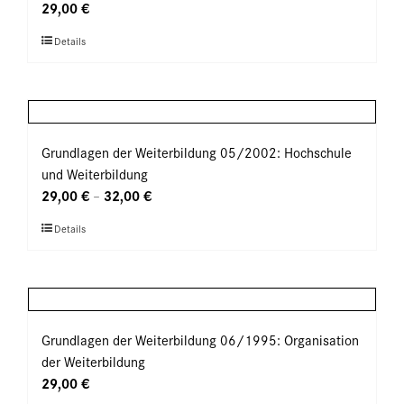
Optionen
29,00
€
können
Dieses
Details
auf
Produkt
der
weist
Produktseite
mehrere
gewählt
Varianten
werden
auf.
Grundlagen der Weiterbildung 05/2002: Hochschule
Die
und Weiterbildung
Optionen
29,00
€
32,00
€
–
können
Dieses
Details
auf
Produkt
der
weist
Produktseite
mehrere
gewählt
Varianten
werden
auf.
Grundlagen der Weiterbildung 06/1995: Organisation
Die
der Weiterbildung
Optionen
29,00
€
können