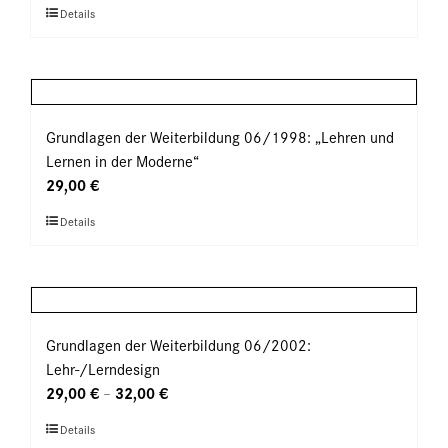
Dieses
Details
auf
Produkt
der
weist
Produktseite
mehrere
gewählt
Varianten
werden
auf.
Grundlagen der Weiterbildung 06/1998: „Lehren und
Die
Lernen in der Moderne“
Optionen
29,00
€
können
Dieses
Details
auf
Produkt
der
weist
Produktseite
mehrere
gewählt
Varianten
werden
auf.
Grundlagen der Weiterbildung 06/2002:
Die
Lehr-/Lerndesign
Optionen
29,00
€
32,00
€
–
können
Dieses
Details
auf