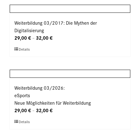
Produktseite
mehrere
gewählt
Varianten
werden
auf.
Weiterbildung 03/2017: Die Mythen der
Die
Digitalisierung
Optionen
29,00
€
32,00
€
–
können
Dieses
Details
auf
Produkt
der
weist
Produktseite
mehrere
gewählt
Varianten
werden
auf.
Weiterbildung 03/2026:
Die
eSports
Optionen
Neue Möglichkeiten für Weiterbildung
können
29,00
€
32,00
€
–
auf
Dieses
Details
der
Produkt
Produktseite
weist
gewählt