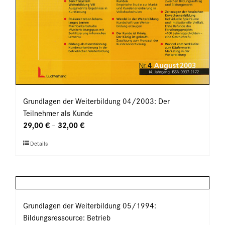
Grundlagen der Weiterbildung 04/2003: Der
Teilnehmer als Kunde
29,00
€
32,00
€
–
Dieses
Details
Produkt
weist
mehrere
Varianten
auf.
Grundlagen der Weiterbildung 05/1994:
Die
Bildungsressource: Betrieb