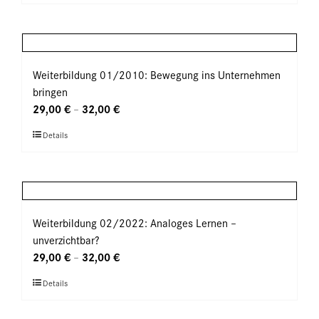
Produkt
der
weist
Produktseite
mehrere
gewählt
Varianten
werden
auf.
Weiterbildung 01/2010: Bewegung ins Unternehmen
Die
bringen
Optionen
29,00
€
32,00
€
–
können
Dieses
Details
auf
Produkt
der
weist
Produktseite
mehrere
gewählt
Varianten
werden
auf.
Weiterbildung 02/2022: Analoges Lernen –
Die
unverzichtbar?
Optionen
29,00
€
32,00
€
–
können
Dieses
Details
auf
Produkt
der
weist