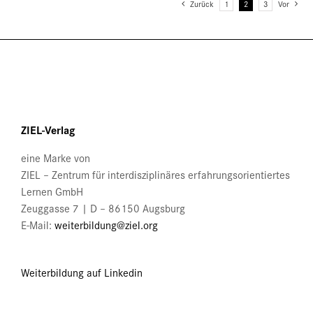
Varianten
Zurück
1
2
3
Vor
werden
auf.
Die
Optionen
können
auf
der
Produktseite
ZIEL-Verlag
gewählt
werden
eine Marke von
ZIEL – Zentrum für interdisziplinäres erfahrungsorientiertes
Lernen GmbH
Zeuggasse 7 | D – 86150 Augsburg
E-Mail:
weiterbildung@ziel.org
Weiterbildung auf Linkedin