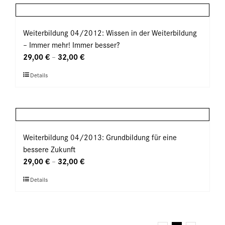
mehrere
werden
Varianten
auf.
Weiterbildung 04/2012: Wissen in der Weiterbildung
Die
– Immer mehr! Immer besser?
Optionen
29,00
€
32,00
€
–
können
Dieses
Details
auf
Produkt
der
weist
Produktseite
mehrere
gewählt
Varianten
werden
auf.
Weiterbildung 04/2013: Grundbildung für eine
Die
bessere Zukunft
Optionen
29,00
€
32,00
€
–
können
Dieses
Details
auf
Produkt
der
weist
Produktseite
mehrere
gewählt