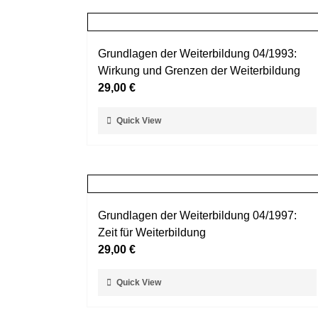
mehrere
werden
Varianten
auf.
Grundlagen der Weiterbildung 04/1993:
Die
Wirkung und Grenzen der Weiterbildung
Optionen
29,00
€
können
auf
Dieses
Quick View
der
Produkt
Produktseite
weist
gewählt
mehrere
werden
Varianten
auf.
Grundlagen der Weiterbildung 04/1997:
Die
Zeit für Weiterbildung
Optionen
29,00
€
können
auf
Dieses
Quick View
der
Produkt
Produktseite
weist