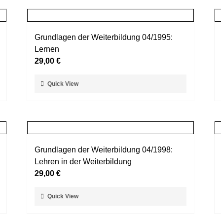
mehrere
werden
Varianten
auf.
Grundlagen der Weiterbildung 04/1995:
Die
Lernen
Optionen
29,00
€
können
auf
Dieses
Quick View
der
Produkt
Produktseite
weist
gewählt
mehrere
werden
Varianten
auf.
Grundlagen der Weiterbildung 04/1998:
Die
Lehren in der Weiterbildung
Optionen
29,00
€
können
auf
Dieses
Quick View
der
Produkt
Produktseite
weist