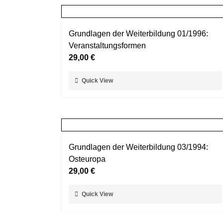
Grundlagen der Weiterbildung 01/1996:
Veranstaltungsformen
29,00
€
Dieses
Quick View
Produkt
weist
mehrere
Varianten
auf.
Grundlagen der Weiterbildung 03/1994:
Die
Osteuropa
Optionen
29,00
€
können
auf
Dieses
Quick View
der
Produkt
Produktseite
weist
gewählt