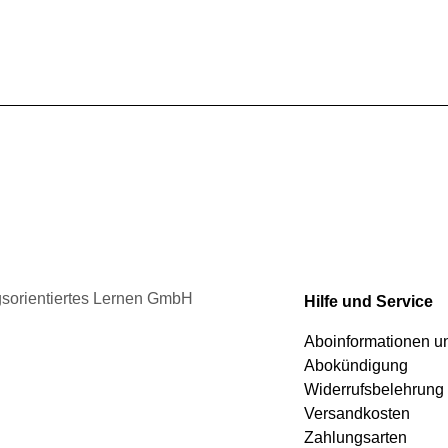
gewählt
mehrere
werden
Varianten
auf.
Die
Optionen
können
auf
der
Produktseite
gewählt
werden
ngsorientiertes Lernen GmbH
Hilfe und Service
Aboinformationen 
Abokündigung
Widerrufsbelehrung
Versandkosten
Zahlungsarten