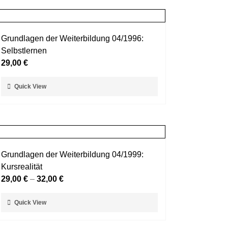
mehrere
werden
Varianten
auf.
Grundlagen der Weiterbildung 04/1996:
Die
Selbstlernen
Optionen
29,00
€
können
auf
Dieses
Quick View
der
Produkt
Produktseite
weist
gewählt
mehrere
werden
Varianten
auf.
Grundlagen der Weiterbildung 04/1999:
Die
Kursrealität
Optionen
29,00
€
–
32,00
€
können
auf
Dieses
Quick View
der
Produkt
Produktseite
weist