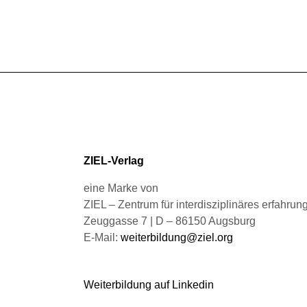
gewählt
mehrere
werden
Varianten
auf.
Die
Optionen
können
auf
der
Produktseite
gewählt
ZIEL-Verlag
werden
eine Marke von
ZIEL – Zentrum für interdisziplinäres erfahru
Zeuggasse 7 | D – 86150 Augsburg
E-Mail:
weiterbildung@ziel.org
Weiterbildung auf Linkedin