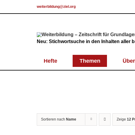
Skip
weiterbildung@ziel.org
to
content
Neu: Stichwortsuche in den Inhalten aller
Hefte
Themen
Über
Sortieren nach
Name
Zeige
12 P