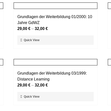
Grundlagen der Weiterbildung 01/2000: 10
Jahre GdWZ
29,00
€
–
32,00
€
Dieses
Quick View
Produkt
weist
mehrere
Varianten
auf.
Grundlagen der Weiterbildung 03/1999:
Die
Distance Learning
Optionen
29,00
€
–
32,00
€
können
auf
Dieses
Quick View
der
Produkt
Produktseite
weist
gewählt