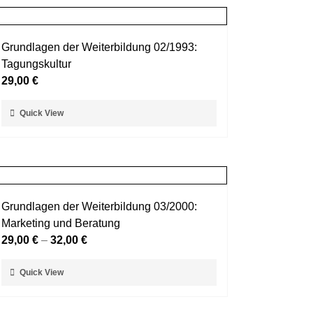
Grundlagen der Weiterbildung 02/1993:
Tagungskultur
29,00
€
Dieses
Quick View
Produkt
weist
mehrere
Varianten
auf.
Grundlagen der Weiterbildung 03/2000:
Die
Marketing und Beratung
Optionen
29,00
€
–
32,00
€
können
auf
Dieses
Quick View
der
Produkt
Produktseite
weist
gewählt