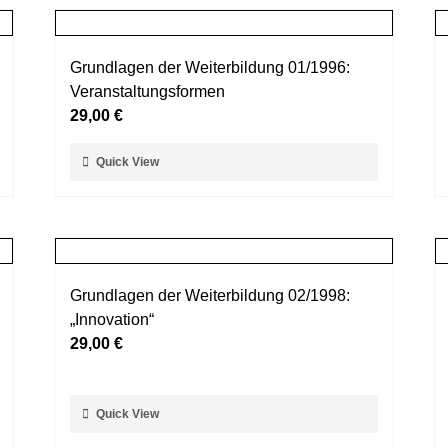
Grundlagen der Weiterbildung 01/1996:
Veranstaltungsformen
29,00
€
Dieses
Quick View
Produkt
weist
mehrere
Varianten
auf.
Grundlagen der Weiterbildung 02/1998:
Die
„Innovation“
Optionen
29,00
€
können
auf
der
Dieses
Quick View
Produktseite
Produkt
gewählt