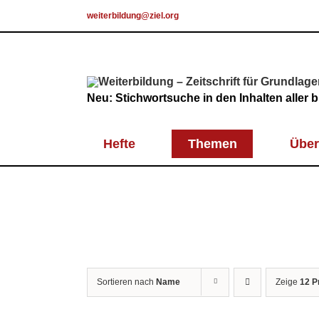
Skip
weiterbildung@ziel.org
to
content
Neu: Stichwortsuche in den Inhalten aller
Hefte
Themen
Über
Sortieren nach
Name
Zeige
12 P