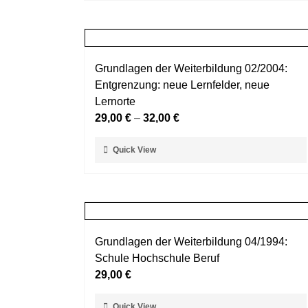
weist
werden
mehrere
Varianten
auf.
Grundlagen der Weiterbildung 02/2004:
Die
Entgrenzung: neue Lernfelder, neue
Optionen
Lernorte
können
29,00
€
–
32,00
€
auf
der
Dieses
Quick View
Produktseite
Produkt
gewählt
weist
werden
mehrere
Varianten
auf.
Grundlagen der Weiterbildung 04/1994:
Die
Schule Hochschule Beruf
Optionen
29,00
€
können
auf
Dieses
Quick View