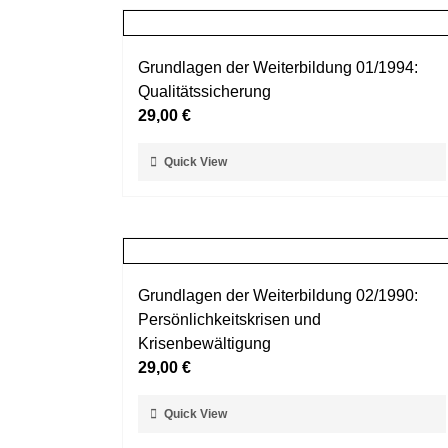
Grundlagen der Weiterbildung 01/1994:
Qualitätssicherung
29,00
€
Dieses
Quick View
Produkt
weist
mehrere
Varianten
auf.
Grundlagen der Weiterbildung 02/1990:
Die
Persönlichkeitskrisen und
Optionen
Krisenbewältigung
können
29,00
€
auf
der
Dieses
Quick View
Produktseite
Produkt
gewählt