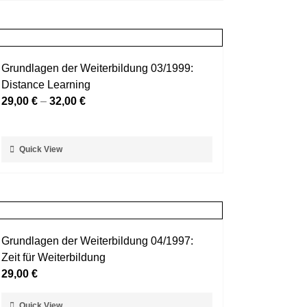
weist
werden
mehrere
Varianten
auf.
Grundlagen der Weiterbildung 03/1999:
Die
Distance Learning
Optionen
29,00
€
–
32,00
€
können
auf
der
Dieses
Quick View
Produktseite
Produkt
gewählt
weist
werden
mehrere
Varianten
auf.
Grundlagen der Weiterbildung 04/1997:
Die
Zeit für Weiterbildung
Optionen
29,00
€
können
auf
Dieses
Quick View