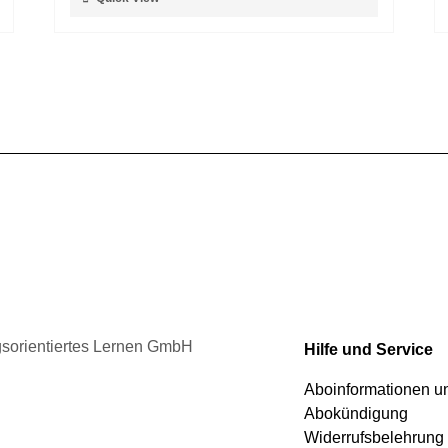
der
Produkt
Produktseite
weist
gewählt
mehrere
werden
Varianten
auf.
Die
Optionen
können
auf
der
Produktseite
gewählt
werden
ngsorientiertes Lernen GmbH
Hilfe und Service
Aboinformationen 
Abokündigung
Widerrufsbelehrung