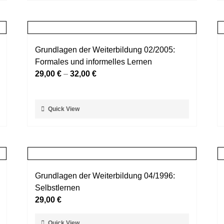
weist
werden
mehrere
Varianten
auf.
Grundlagen der Weiterbildung 02/2005:
Die
Formales und informelles Lernen
Optionen
29,00
€
–
32,00
€
können
auf
der
Dieses
Quick View
Produktseite
Produkt
gewählt
weist
werden
mehrere
Varianten
auf.
Grundlagen der Weiterbildung 04/1996:
Die
Selbstlernen
Optionen
29,00
€
können
auf
Dieses
Quick View