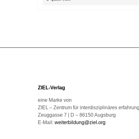
der
Produkt
Produktseite
weist
gewählt
mehrere
werden
Varianten
auf.
Die
Optionen
können
auf
der
Produktseite
gewählt
ZIEL-Verlag
werden
eine Marke von
ZIEL – Zentrum für interdisziplinäres erfahru
Zeuggasse 7 | D – 86150 Augsburg
E-Mail:
weiterbildung@ziel.org