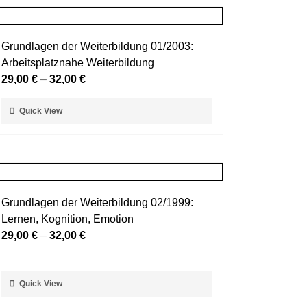
Grundlagen der Weiterbildung 01/2003:
Arbeitsplatznahe Weiterbildung
29,00
€
–
32,00
€
Dieses
Quick View
Produkt
weist
mehrere
Varianten
auf.
Grundlagen der Weiterbildung 02/1999:
Die
Lernen, Kognition, Emotion
Optionen
29,00
€
–
32,00
€
können
auf
der
Dieses
Quick View
Produktseite
Produkt
gewählt