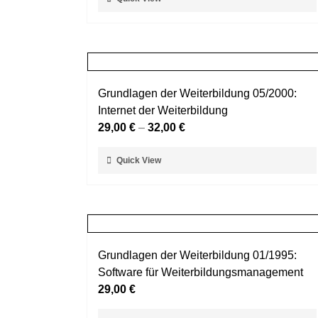
der
Produkt
Produktseite
weist
gewählt
mehrere
werden
Varianten
auf.
Grundlagen der Weiterbildung 05/2000:
Die
Internet der Weiterbildung
Optionen
29,00
€
–
32,00
€
können
auf
Dieses
Quick View
der
Produkt
Produktseite
weist
gewählt
mehrere
werden
Varianten
auf.
Grundlagen der Weiterbildung 01/1995:
Die
Software für Weiterbildungsmanagement
Optionen
29,00
€
können
auf
Dieses