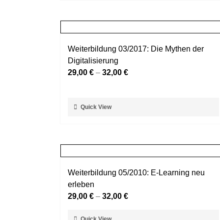
weist
gewählt
mehrere
werden
Varianten
auf.
Weiterbildung 03/2017: Die Mythen der
Die
Digitalisierung
Optionen
29,00
€
–
32,00
€
können
auf
der
Dieses
Quick View
Produktseite
Produkt
gewählt
weist
werden
mehrere
Varianten
auf.
Weiterbildung 05/2010: E-Learning neu
Die
erleben
Optionen
29,00
€
–
32,00
€
können
auf
Dieses
Quick View