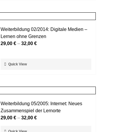
weist
gewählt
mehrere
werden
Varianten
auf.
Weiterbildung 02/2014: Digitale Medien –
Die
Lernen ohne Grenzen
Optionen
29,00
€
–
32,00
€
können
auf
der
Dieses
Quick View
Produktseite
Produkt
gewählt
weist
werden
mehrere
Varianten
auf.
Weiterbildung 05/2005: Internet: Neues
Die
Zusammenspiel der Lernorte
Optionen
29,00
€
–
32,00
€
können
auf
Dieses
Quick View