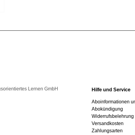
der
Produktseite
gewählt
werden
ngsorientiertes Lernen GmbH
Hilfe und Service
Aboinformationen 
Abokündigung
Widerrufsbelehrung
Versandkosten
Zahlungsarten