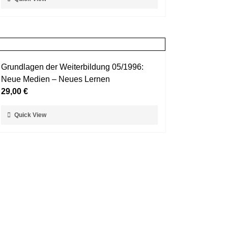
der
Produkt
Produktseite
weist
gewählt
mehrere
werden
Varianten
auf.
Grundlagen der Weiterbildung 05/1996:
Die
Neue Medien – Neues Lernen
Optionen
29,00
€
können
auf
Dieses
Quick View
der
Produkt
Produktseite
weist
gewählt
mehrere
werden
Varianten
auf.
Die
Optionen
können
auf