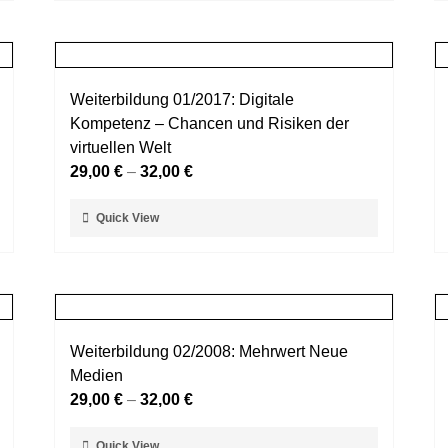
weist
gewählt
mehrere
werden
Varianten
auf.
Weiterbildung 01/2017: Digitale
Die
Kompetenz – Chancen und Risiken der
Optionen
virtuellen Welt
können
29,00
€
–
32,00
€
auf
der
Dieses
Quick View
Produktseite
Produkt
gewählt
weist
werden
mehrere
Varianten
auf.
Weiterbildung 02/2008: Mehrwert Neue
Die
Medien
Optionen
29,00
€
–
32,00
€
können
auf
Dieses
Quick View