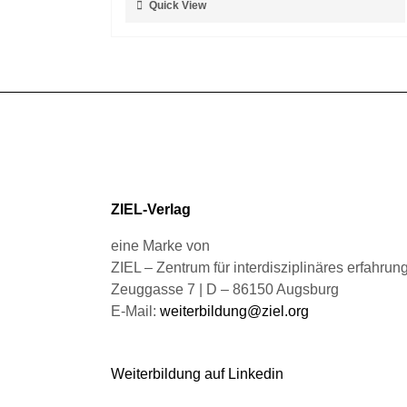
Quick View
der
Produkt
Produktseite
weist
gewählt
mehrere
werden
Varianten
auf.
Die
Optionen
können
auf
ZIEL-Verlag
der
Produktseite
eine Marke von
gewählt
ZIEL – Zentrum für interdisziplinäres erfahru
werden
Zeuggasse 7 | D – 86150 Augsburg
E-Mail:
weiterbildung@ziel.org
Weiterbildung auf Linkedin