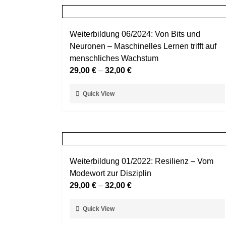
Weiterbildung 06/2024: Von Bits und
Neuronen – Maschinelles Lernen trifft auf
menschliches Wachstum
29,00
€
–
32,00
€
Dieses
Quick View
Produkt
weist
mehrere
Varianten
auf.
Weiterbildung 01/2022: Resilienz – Vom
Die
Modewort zur Disziplin
Optionen
29,00
€
–
32,00
€
können
auf
Dieses
Quick View
der
Produkt
Produktseite