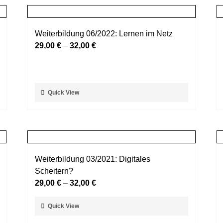
Weiterbildung 06/2022: Lernen im Netz
29,00
€
–
32,00
€
Dieses
Quick View
Produkt
weist
mehrere
Varianten
auf.
Weiterbildung 03/2021: Digitales
Die
Scheitern?
Optionen
29,00
€
–
32,00
€
können
auf
Dieses
Quick View
der
Produkt
Produktseite