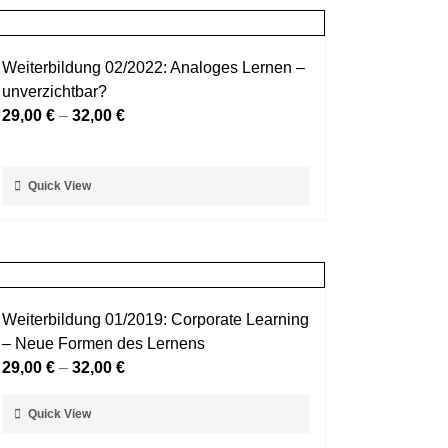
Weiterbildung 02/2022: Analoges Lernen –
unverzichtbar?
29,00
€
–
32,00
€
Dieses
Quick View
Produkt
weist
mehrere
Varianten
auf.
Weiterbildung 01/2019: Corporate Learning
Die
– Neue Formen des Lernens
Optionen
29,00
€
–
32,00
€
können
auf
Dieses
Quick View
der
Produkt
Produktseite