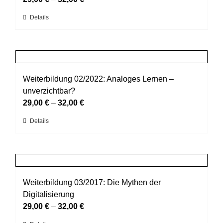
können
Dieses
Details
auf
Produkt
der
weist
Produktseite
mehrere
gewählt
Varianten
werden
auf.
Weiterbildung 02/2022: Analoges Lernen –
Die
unverzichtbar?
Optionen
29,00
€
–
32,00
€
können
Dieses
Details
auf
Produkt
der
weist
Produktseite
mehrere
gewählt
Varianten
werden
auf.
Weiterbildung 03/2017: Die Mythen der
Die
Digitalisierung
Optionen
29,00
€
–
32,00
€
können