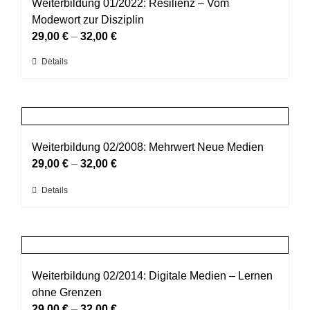
auf.
Weiterbildung 01/2022: Resilienz – Vom
Die
Modewort zur Disziplin
Optionen
29,00
€
–
32,00
€
können
Dieses
Details
auf
Produkt
der
weist
Produktseite
mehrere
gewählt
Varianten
werden
auf.
Weiterbildung 02/2008: Mehrwert Neue Medien
Die
29,00
€
–
32,00
€
Optionen
Dieses
Details
können
Produkt
auf
weist
der
mehrere
Produktseite
Varianten
gewählt
auf.
Weiterbildung 02/2014: Digitale Medien – Lernen
werden
Die
ohne Grenzen
Optionen
29,00
€
–
32,00
€