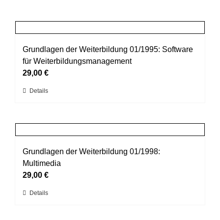
Grundlagen der Weiterbildung 01/1995: Software
für Weiterbildungsmanagement
29,00
€
Dieses
Details
Produkt
weist
mehrere
Varianten
auf.
Grundlagen der Weiterbildung 01/1998:
Die
Multimedia
Optionen
29,00
€
können
Dieses
Details
auf
Produkt
der
weist