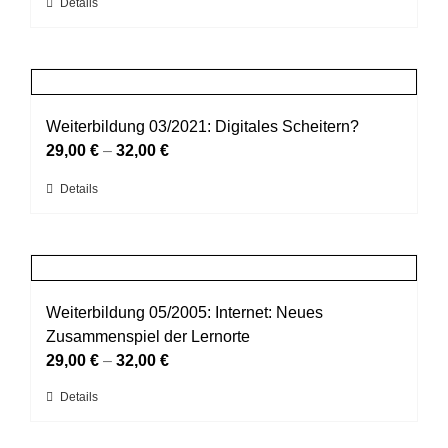
Dieses
Details
auf
Produkt
der
weist
Produktseite
mehrere
gewählt
Varianten
werden
auf.
Weiterbildung 03/2021: Digitales Scheitern?
Die
29,00
€
–
32,00
€
Optionen
Dieses
Details
können
Produkt
auf
weist
der
mehrere
Produktseite
Varianten
gewählt
auf.
Weiterbildung 05/2005: Internet: Neues
werden
Die
Zusammenspiel der Lernorte
Optionen
29,00
€
–
32,00
€
können
Dieses
Details
auf
Produkt
der
weist