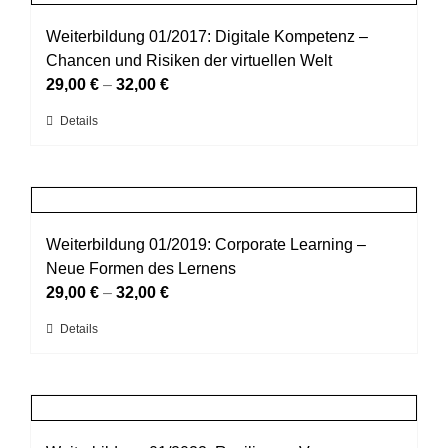
Varianten
werden
auf.
Weiterbildung 01/2017: Digitale Kompetenz –
Die
Chancen und Risiken der virtuellen Welt
Optionen
29,00
€
–
32,00
€
können
Dieses
Details
auf
Produkt
der
weist
Produktseite
mehrere
gewählt
Varianten
werden
auf.
Weiterbildung 01/2019: Corporate Learning –
Die
Neue Formen des Lernens
Optionen
29,00
€
–
32,00
€
können
Dieses
Details
auf
Produkt
der
weist
Produktseite
mehrere
gewählt
Varianten
werden