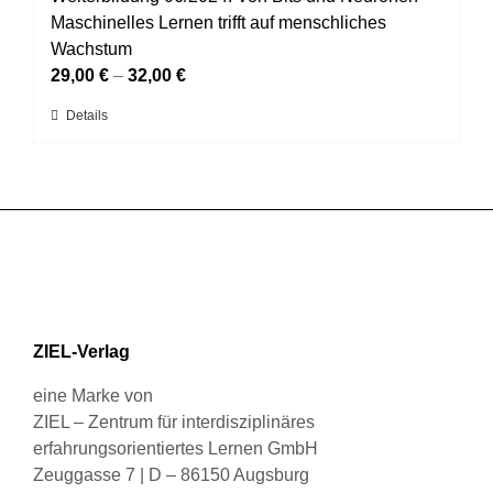
werden
Die
Maschinelles Lernen trifft auf menschliches
Optionen
Wachstum
können
29,00
€
–
32,00
€
auf
Dieses
Details
der
Produkt
Produktseite
weist
gewählt
mehrere
werden
Varianten
auf.
Die
Optionen
können
ZIEL-Verlag
auf
der
eine Marke von
Produktseite
ZIEL – Zentrum für interdisziplinäres
gewählt
erfahrungsorientiertes Lernen GmbH
werden
Zeuggasse 7 | D – 86150 Augsburg