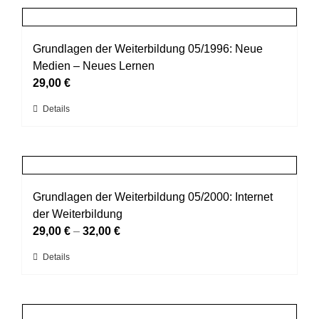
Produktseite
mehrere
gewählt
Varianten
werden
auf.
Grundlagen der Weiterbildung 05/1996: Neue
Die
Medien – Neues Lernen
Optionen
29,00
€
können
Dieses
Details
auf
Produkt
der
weist
Produktseite
mehrere
gewählt
Varianten
werden
auf.
Grundlagen der Weiterbildung 05/2000: Internet
Die
der Weiterbildung
Optionen
29,00
€
–
32,00
€
können
Dieses
Details
auf
Produkt
der
weist
Produktseite
mehrere
gewählt