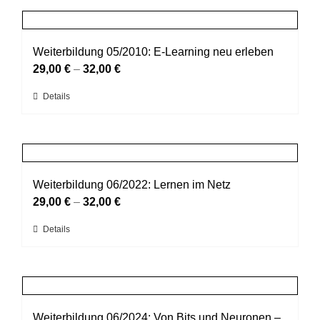
Produktseite
mehrere
gewählt
Varianten
werden
auf.
Weiterbildung 05/2010: E-Learning neu erleben
Die
29,00
€
–
32,00
€
Optionen
Dieses
Details
können
Produkt
auf
weist
der
mehrere
Produktseite
Varianten
gewählt
auf.
Weiterbildung 06/2022: Lernen im Netz
werden
Die
29,00
€
–
32,00
€
Optionen
Dieses
Details
können
Produkt
auf
weist
der
mehrere
Produktseite
Varianten
gewählt
auf.
Weiterbildung 06/2024: Von Bits und Neuronen –