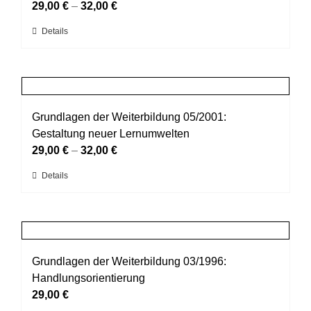
Optionen
29,00
€
–
32,00
€
können
Dieses
Details
auf
Produkt
der
weist
Produktseite
mehrere
gewählt
Varianten
werden
auf.
Grundlagen der Weiterbildung 05/2001:
Die
Gestaltung neuer Lernumwelten
Optionen
29,00
€
–
32,00
€
können
Dieses
Details
auf
Produkt
der
weist
Produktseite
mehrere
gewählt
Varianten
werden
auf.
Grundlagen der Weiterbildung 03/1996:
Die
Handlungsorientierung
Optionen
29,00
€
können