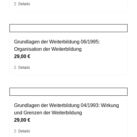
Dieses
Details
auf
Produkt
der
weist
Produktseite
mehrere
gewählt
Varianten
werden
auf.
Grundlagen der Weiterbildung 06/1995:
Die
Organisation der Weiterbildung
Optionen
29,00
€
können
Dieses
Details
auf
Produkt
der
weist
Produktseite
mehrere
gewählt
Varianten
werden
auf.
Grundlagen der Weiterbildung 04/1993: Wirkung
Die
und Grenzen der Weiterbildung
Optionen
29,00
€
können
Dieses
Details
auf