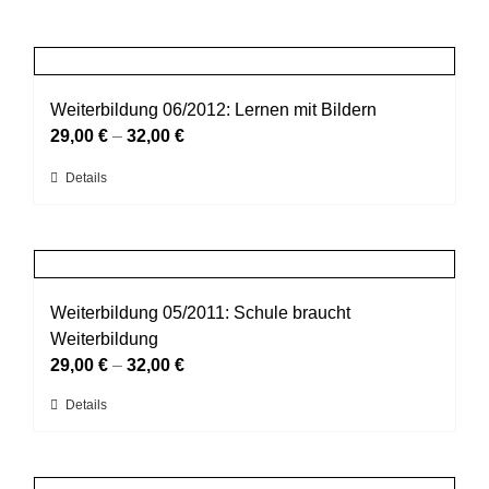
Weiterbildung 06/2012: Lernen mit Bildern
29,00
€
–
32,00
€
Dieses
Details
Produkt
weist
mehrere
Varianten
auf.
Weiterbildung 05/2011: Schule braucht
Die
Weiterbildung
Optionen
29,00
€
–
32,00
€
können
Dieses
Details
auf
Produkt
der
weist
Produktseite
mehrere