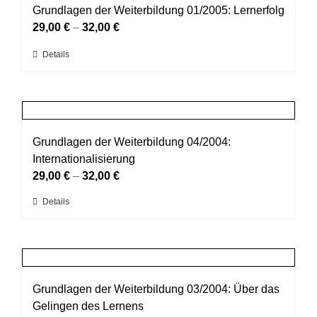
auf.
Grundlagen der Weiterbildung 01/2005: Lernerfolg
Die
29,00
€
–
32,00
€
Optionen
Dieses
Details
können
Produkt
auf
weist
der
mehrere
Produktseite
Varianten
gewählt
auf.
Grundlagen der Weiterbildung 04/2004:
werden
Die
Internationalisierung
Optionen
29,00
€
–
32,00
€
können
Dieses
Details
auf
Produkt
der
weist
Produktseite
mehrere
gewählt
Varianten
werden
auf.
Grundlagen der Weiterbildung 03/2004: Über das
Die
Gelingen des Lernens