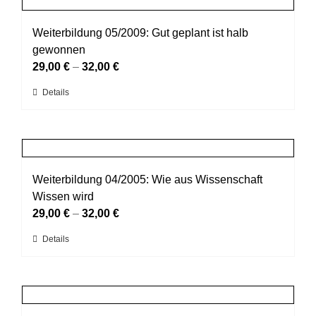
gewählt
Varianten
werden
auf.
Weiterbildung 05/2009: Gut geplant ist halb
Die
gewonnen
Optionen
29,00
€
–
32,00
€
können
Dieses
Details
auf
Produkt
der
weist
Produktseite
mehrere
gewählt
Varianten
werden
auf.
Weiterbildung 04/2005: Wie aus Wissenschaft
Die
Wissen wird
Optionen
29,00
€
–
32,00
€
können
Dieses
Details
auf
Produkt
der
weist
Produktseite
mehrere
gewählt
Varianten
werden