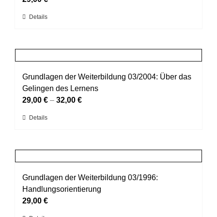
können
Dieses
Details
auf
Produkt
der
weist
Produktseite
mehrere
gewählt
Varianten
werden
auf.
Grundlagen der Weiterbildung 03/2004: Über das
Die
Gelingen des Lernens
Optionen
29,00
€
–
32,00
€
können
Dieses
Details
auf
Produkt
der
weist
Produktseite
mehrere
gewählt
Varianten
werden
auf.
Grundlagen der Weiterbildung 03/1996:
Die
Handlungsorientierung
Optionen
29,00
€
können