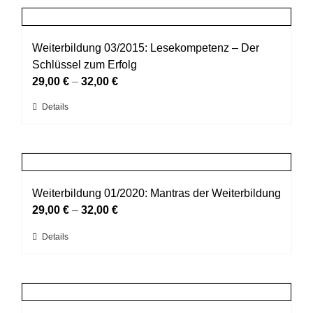
Produktseite
mehrere
gewählt
Varianten
werden
auf.
Weiterbildung 03/2015: Lesekompetenz – Der
Die
Schlüssel zum Erfolg
Optionen
29,00
€
–
32,00
€
können
Dieses
Details
auf
Produkt
der
weist
Produktseite
mehrere
gewählt
Varianten
werden
auf.
Weiterbildung 01/2020: Mantras der Weiterbildung
Die
29,00
€
–
32,00
€
Optionen
Dieses
Details
können
Produkt
auf
weist
der
mehrere
Produktseite
Varianten
gewählt