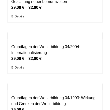
Die
Gestaltung neuer Lernumwelten
Optionen
29,00
€
–
32,00
€
können
Dieses
Details
auf
Produkt
der
weist
Produktseite
mehrere
gewählt
Varianten
werden
auf.
Grundlagen der Weiterbildung 04/2004:
Die
Internationalisierung
Optionen
29,00
€
–
32,00
€
können
Dieses
Details
auf
Produkt
der
weist
Produktseite
mehrere
gewählt
Varianten
werden
auf.
Grundlagen der Weiterbildung 04/1993: Wirkung
Die
und Grenzen der Weiterbildung
Optionen
29,00
€