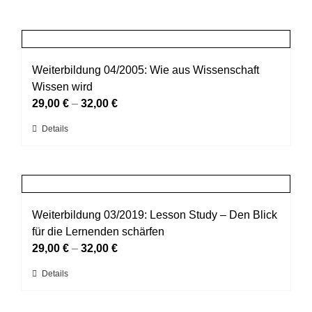
Weiterbildung 04/2005: Wie aus Wissenschaft
Wissen wird
29,00
€
–
32,00
€
Dieses
Details
Produkt
weist
mehrere
Varianten
auf.
Weiterbildung 03/2019: Lesson Study – Den Blick
Die
für die Lernenden schärfen
Optionen
29,00
€
–
32,00
€
können
Dieses
Details
auf
Produkt
der
weist