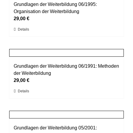
auf.
Grundlagen der Weiterbildung 06/1995:
werden
Die
Organisation der Weiterbildung
Optionen
29,00
€
können
Dieses
Details
auf
Produkt
der
weist
Produktseite
mehrere
gewählt
Varianten
werden
auf.
Grundlagen der Weiterbildung 06/1991: Methoden
Die
der Weiterbildung
Optionen
29,00
€
können
Dieses
Details
auf
Produkt
der
weist
Produktseite
mehrere
gewählt
Varianten
werden
auf.
Grundlagen der Weiterbildung 05/2001: