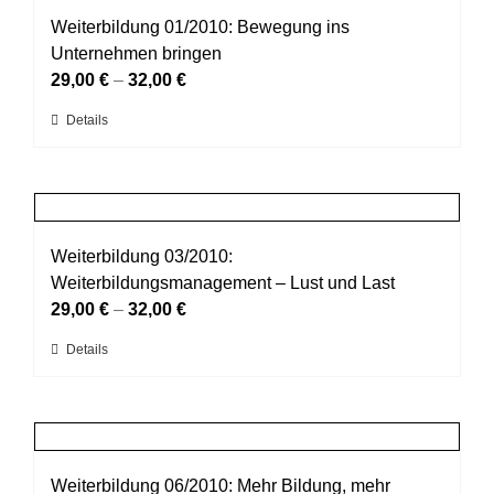
gewählt
auf.
Weiterbildung 01/2010: Bewegung ins
werden
Die
Unternehmen bringen
Optionen
29,00
€
–
32,00
€
können
Dieses
Details
auf
Produkt
der
weist
Produktseite
mehrere
gewählt
Varianten
werden
auf.
Weiterbildung 03/2010:
Die
Weiterbildungsmanagement – Lust und Last
Optionen
29,00
€
–
32,00
€
können
Dieses
Details
auf
Produkt
der
weist
Produktseite
mehrere
gewählt
Varianten
werden
auf.
Weiterbildung 06/2010: Mehr Bildung, mehr