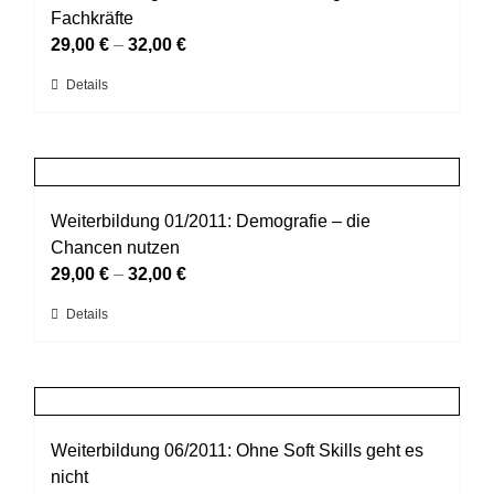
Die
Fachkräfte
Optionen
29,00
€
–
32,00
€
können
Dieses
Details
auf
Produkt
der
weist
Produktseite
mehrere
gewählt
Varianten
werden
auf.
Weiterbildung 01/2011: Demografie – die
Die
Chancen nutzen
Optionen
29,00
€
–
32,00
€
können
Dieses
Details
auf
Produkt
der
weist
Produktseite
mehrere
gewählt
Varianten
werden
auf.
Weiterbildung 06/2011: Ohne Soft Skills geht es
Die
nicht