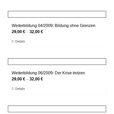
Weiterbildung 04/2009: Bildung ohne Grenzen
29,00
€
–
32,00
€
Dieses
Details
Produkt
weist
mehrere
Varianten
auf.
Weiterbildung 06/2009: Der Krise trotzen
Die
29,00
€
–
32,00
€
Optionen
Dieses
Details
können
Produkt
auf
weist
der
mehrere
Produktseite
Varianten