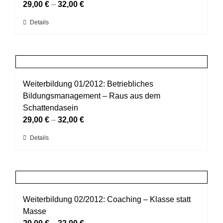
Optionen
29,00
€
–
32,00
€
können
Dieses
Details
auf
Produkt
der
weist
Produktseite
mehrere
gewählt
Varianten
werden
auf.
Weiterbildung 01/2012: Betriebliches
Die
Bildungsmanagement – Raus aus dem
Optionen
Schattendasein
können
29,00
€
–
32,00
€
auf
Dieses
Details
der
Produkt
Produktseite
weist
gewählt
mehrere
werden
Varianten
auf.
Weiterbildung 02/2012: Coaching – Klasse statt
Die
Masse
Optionen