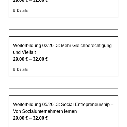
29,00
€
–
32,00
€
können
Dieses
Details
auf
Produkt
der
weist
Produktseite
mehrere
gewählt
Varianten
werden
auf.
Weiterbildung 02/2013: Mehr Gleichberechtigung
Die
und Vielfalt
Optionen
29,00
€
–
32,00
€
können
Dieses
Details
auf
Produkt
der
weist
Produktseite
mehrere
gewählt
Varianten
werden
auf.
Weiterbildung 05/2013: Social Entrepreneurship –
Die
Von Sozialunternehmern lernen
Optionen
29,00
€
–
32,00
€
können