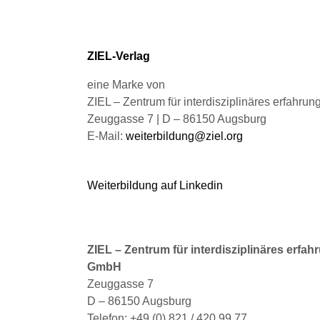
auf
auf
der
der
Produktseite
Pro
gewählt
gew
ZIEL-Verlag
werden
we
eine Marke von
ZIEL – Zentrum für interdisziplinäres erfahru
Zeuggasse 7 | D – 86150 Augsburg
E-Mail:
weiterbildung@ziel.org
Weiterbildung auf Linkedin
ZIEL – Zentrum für interdisziplinäres erfah
GmbH
Zeuggasse 7
D – 86150 Augsburg
Telefon: +49 (0) 821 / 420 99 77