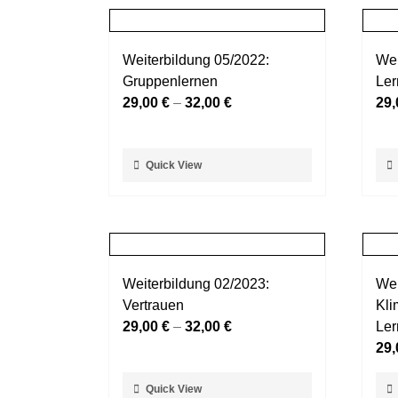
Weiterbildung 05/2022:
Wei
Gruppenlernen
Ler
29,00
€
–
32,00
€
29
Dieses
Die
Quick View
Produkt
Pro
weist
wei
mehrere
meh
Varianten
Var
auf.
auf.
Weiterbildung 02/2023:
Wei
Die
Die
Vertrauen
Kli
Optionen
Opt
29,00
€
–
32,00
€
Ler
können
kö
29
auf
auf
der
der
Dieses
Die
Quick View
Produktseite
Pro