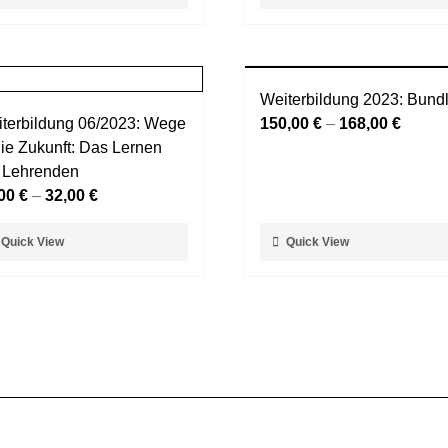
dukt
Produkt
ählt
gewählt
st
weist
rden
werden
rere
mehrere
ianten
Varianten
Weiterbildung 2023: Bund
auf.
terbildung 06/2023: Wege
150,00
€
–
168,00
€
Die
die Zukunft: Das Lernen
ionen
Optionen
 Lehrenden
nnen
können
,00
€
–
32,00
€
auf
der
ses
Dieses
Quick View
Quick View
duktseite
Produktseite
dukt
Produkt
ählt
gewählt
st
weist
rden
werden
rere
mehrere
ianten
Varianten
auf.
Die
ionen
Optionen
nnen
können