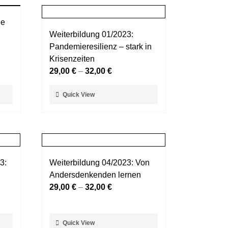
le
Weiterbildung 01/2023:
Pandemieresilienz – stark in
Krisenzeiten
29,00
€
–
32,00
€
Dieses
Quick View
Produkt
weist
mehrere
Varianten
auf.
3:
Weiterbildung 04/2023: Von
Die
Andersdenkenden lernen
Optionen
29,00
€
–
32,00
€
können
auf
der
Dieses
Quick View
Produktseite