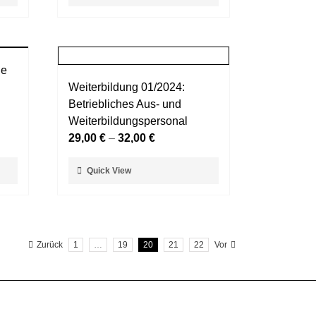
Produkt
gewählt
weist
werden
mehrere
Varianten
le
auf.
Weiterbildung 01/2024:
Die
Betriebliches Aus- und
Optionen
Weiterbildungspersonal
können
29,00
€
–
32,00
€
auf
der
Dieses
Quick View
Produktseite
Produkt
gewählt
weist
werden
mehrere
Varianten
Zurück
1
…
19
20
21
22
Vor
auf.
Die
Optionen
können