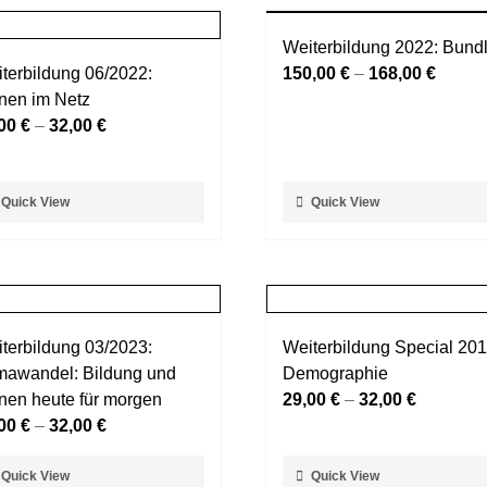
Weiterbildung 2022: Bund
terbildung 06/2022:
150,00
€
–
168,00
€
nen im Netz
,00
€
–
32,00
€
ses
Dieses
Quick View
Quick View
dukt
Produkt
st
weist
rere
mehrere
ianten
Varianten
auf.
terbildung 03/2023:
Weiterbildung Special 201
Die
mawandel: Bildung und
Demographie
ionen
Optionen
nen heute für morgen
29,00
€
–
32,00
€
nnen
können
,00
€
–
32,00
€
auf
der
ses
Dieses
Quick View
Quick View
duktseite
Produktseite