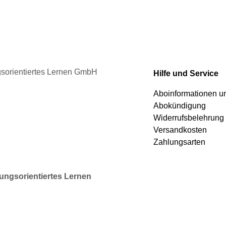
auf
der
duktseite
Produktseite
ählt
gewählt
rden
werden
ngsorientiertes Lernen GmbH
Hilfe und Service
Aboinformationen 
Abokündigung
Widerrufsbelehrung
Versandkosten
Zahlungsarten
rungsorientiertes Lernen