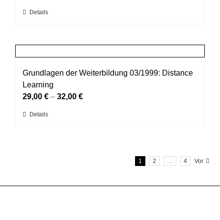
können
Dieses
Details
auf
Produkt
der
weist
Produktseite
mehrere
gewählt
Varianten
werden
auf.
Grundlagen der Weiterbildung 03/1999: Distance
Die
Learning
Optionen
29,00
€
–
32,00
€
können
Dieses
Details
auf
Produkt
der
weist
Produktseite
mehrere
gewählt
1
2
…
4
Vor
Varianten
werden
auf.
Die
Optionen
können