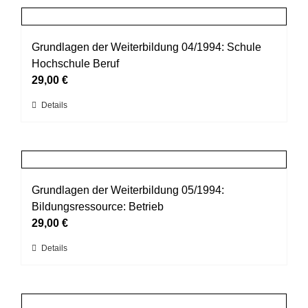
Produktseite
mehrere
gewählt
Varianten
werden
auf.
Grundlagen der Weiterbildung 04/1994: Schule
Die
Hochschule Beruf
Optionen
29,00
€
können
Dieses
Details
auf
Produkt
der
weist
Produktseite
mehrere
gewählt
Varianten
werden
auf.
Grundlagen der Weiterbildung 05/1994:
Die
Bildungsressource: Betrieb
Optionen
29,00
€
können
Dieses
Details
auf
Produkt
der
weist
Produktseite
mehrere
gewählt