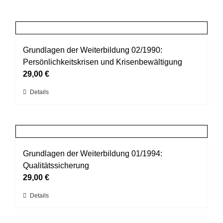
Grundlagen der Weiterbildung 02/1990:
Persönlichkeitskrisen und Krisenbewältigung
29,00
€
Dieses
Details
Produkt
weist
mehrere
Varianten
auf.
Grundlagen der Weiterbildung 01/1994:
Die
Qualitätssicherung
Optionen
29,00
€
können
Dieses
Details
auf
Produkt
der
weist