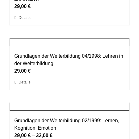
Optionen
29,00
€
können
Dieses
Details
auf
Produkt
der
weist
Produktseite
mehrere
gewählt
Varianten
werden
auf.
Grundlagen der Weiterbildung 04/1998: Lehren in
Die
der Weiterbildung
Optionen
29,00
€
können
Dieses
Details
auf
Produkt
der
weist
Produktseite
mehrere
gewählt
Varianten
werden
auf.
Grundlagen der Weiterbildung 02/1999: Lernen,
Die
Kognition, Emotion
Optionen
29,00
€
–
32,00
€