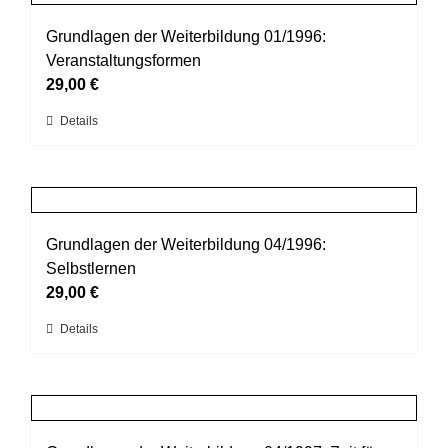
Varianten
werden
auf.
Grundlagen der Weiterbildung 01/1996:
Die
Veranstaltungsformen
Optionen
29,00
€
können
Dieses
Details
auf
Produkt
der
weist
Produktseite
mehrere
gewählt
Varianten
werden
auf.
Grundlagen der Weiterbildung 04/1996:
Die
Selbstlernen
Optionen
29,00
€
können
Dieses
Details
auf
Produkt
der
weist
Produktseite
mehrere
gewählt
Varianten
werden