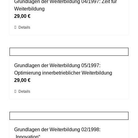
auf.
Grundlagen der Weiterbildung 04/1997: Zeit für
Die
Weiterbildung
Optionen
29,00
€
können
Dieses
Details
auf
Produkt
der
weist
Produktseite
mehrere
gewählt
Varianten
werden
auf.
Grundlagen der Weiterbildung 05/1997:
Die
Optimierung innerbetrieblicher Weiterbildung
Optionen
29,00
€
können
Dieses
Details
auf
Produkt
der
weist
Produktseite
mehrere
gewählt
Varianten
werden
auf.
Grundlagen der Weiterbildung 02/1998:
Die
„Innovation“