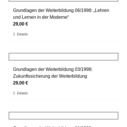
Varianten
werden
auf.
Grundlagen der Weiterbildung 06/1998: „Lehren
Die
und Lernen in der Moderne“
Optionen
29,00
€
können
Dieses
Details
auf
Produkt
der
weist
Produktseite
mehrere
gewählt
Varianten
werden
auf.
Grundlagen der Weiterbildung 03/1998:
Die
Zukunftssicherung der Weiterbildung
Optionen
29,00
€
können
Dieses
Details
auf
Produkt
der
weist
Produktseite
mehrere
gewählt
Varianten
werden