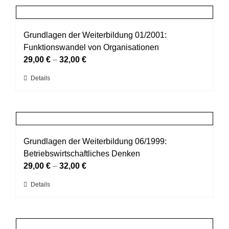
Produktseite
mehrere
gewählt
Varianten
werden
auf.
Grundlagen der Weiterbildung 01/2001:
Die
Funktionswandel von Organisationen
Optionen
29,00
€
–
32,00
€
können
Dieses
Details
auf
Produkt
der
weist
Produktseite
mehrere
gewählt
Varianten
werden
auf.
Grundlagen der Weiterbildung 06/1999:
Die
Betriebswirtschaftliches Denken
Optionen
29,00
€
–
32,00
€
können
Dieses
Details
auf
Produkt
der
weist
Produktseite
mehrere
gewählt