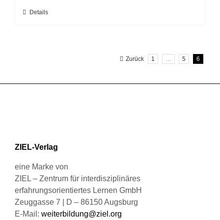
können
Dieses
Details
auf
Produkt
der
weist
Produktseite
mehrere
gewählt
Zurück
1
…
5
6
Varianten
werden
auf.
Die
Optionen
können
auf
der
Produktseite
ZIEL-Verlag
gewählt
werden
eine Marke von
ZIEL – Zentrum für interdisziplinäres
erfahrungsorientiertes Lernen GmbH
Zeuggasse 7 | D – 86150 Augsburg
E-Mail:
weiterbildung@ziel.org