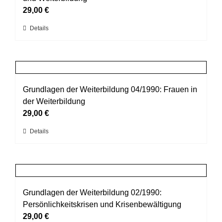
Optionen
29,00
€
können
Dieses
Details
auf
Produkt
der
weist
Produktseite
mehrere
gewählt
Varianten
werden
auf.
Grundlagen der Weiterbildung 04/1990: Frauen in
Die
der Weiterbildung
Optionen
29,00
€
können
Dieses
Details
auf
Produkt
der
weist
Produktseite
mehrere
gewählt
Varianten
werden
auf.
Grundlagen der Weiterbildung 02/1990:
Die
Persönlichkeitskrisen und Krisenbewältigung
Optionen
29,00
€