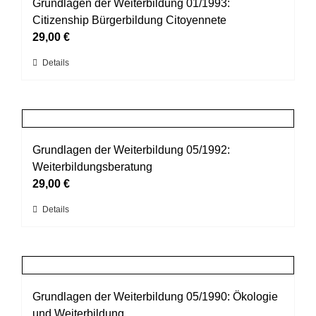
auf.
Grundlagen der Weiterbildung 01/1993:
Die
Citizenship Bürgerbildung Citoyennete
Optionen
29,00
€
können
Dieses
Details
auf
Produkt
der
weist
Produktseite
mehrere
gewählt
Varianten
werden
auf.
Grundlagen der Weiterbildung 05/1992:
Die
Weiterbildungsberatung
Optionen
29,00
€
können
Dieses
Details
auf
Produkt
der
weist
Produktseite
mehrere
gewählt
Varianten
werden
auf.
Grundlagen der Weiterbildung 05/1990: Ökologie
Die
und Weiterbildung