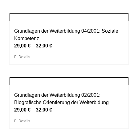
Grundlagen der Weiterbildung 04/2001: Soziale
Kompetenz
29,00
€
–
32,00
€
Dieses
Details
Produkt
weist
mehrere
Varianten
auf.
Grundlagen der Weiterbildung 02/2001:
Die
Biografische Orientierung der Weiterbidung
Optionen
29,00
€
–
32,00
€
können
Dieses
Details
auf
Produkt
der
weist