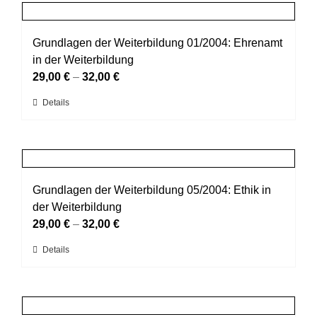
mehrere
gewählt
Varianten
werden
auf.
Grundlagen der Weiterbildung 01/2004: Ehrenamt
Die
in der Weiterbildung
Optionen
29,00
€
–
32,00
€
können
Dieses
Details
auf
Produkt
der
weist
Produktseite
mehrere
gewählt
Varianten
werden
auf.
Grundlagen der Weiterbildung 05/2004: Ethik in
Die
der Weiterbildung
Optionen
29,00
€
–
32,00
€
können
Dieses
Details
auf
Produkt
der
weist
Produktseite
mehrere
gewählt