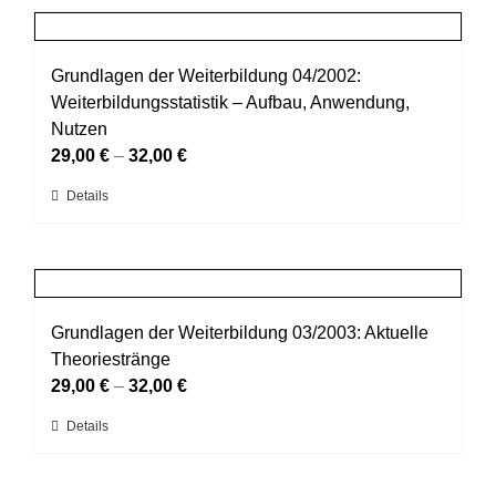
Produktseite
mehrere
gewählt
Varianten
werden
auf.
Grundlagen der Weiterbildung 04/2002:
Die
Weiterbildungsstatistik – Aufbau, Anwendung,
Optionen
Nutzen
können
29,00
€
–
32,00
€
auf
Dieses
Details
der
Produkt
Produktseite
weist
gewählt
mehrere
werden
Varianten
auf.
Grundlagen der Weiterbildung 03/2003: Aktuelle
Die
Theoriestränge
Optionen
29,00
€
–
32,00
€
können
Dieses
Details
auf
Produkt
der
weist
Produktseite