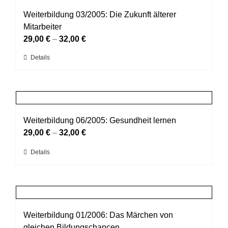
Varianten
werden
auf.
Weiterbildung 03/2005: Die Zukunft älterer
Die
Mitarbeiter
Optionen
29,00
€
–
32,00
€
können
Dieses
Details
auf
Produkt
der
weist
Produktseite
mehrere
gewählt
Varianten
werden
auf.
Weiterbildung 06/2005: Gesundheit lernen
Die
29,00
€
–
32,00
€
Optionen
Dieses
Details
können
Produkt
auf
weist
der
mehrere
Produktseite
Varianten
gewählt
auf.
Weiterbildung 01/2006: Das Märchen von
werden
Die
gleichen Bildungschancen