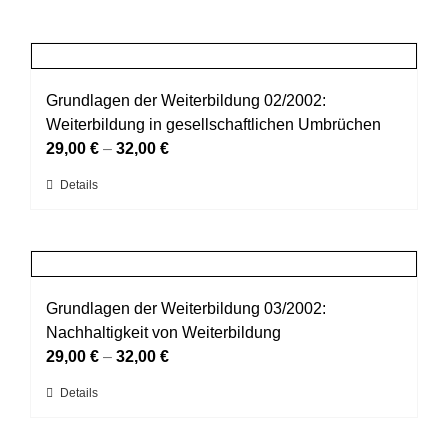
Grundlagen der Weiterbildung 02/2002:
Weiterbildung in gesellschaftlichen Umbrüchen
29,00
€
–
32,00
€
Dieses
Details
Produkt
weist
mehrere
Varianten
auf.
Grundlagen der Weiterbildung 03/2002:
Die
Nachhaltigkeit von Weiterbildung
Optionen
29,00
€
–
32,00
€
können
Dieses
Details
auf
Produkt
der
weist