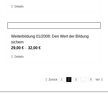
können
Dieses
Details
auf
Produkt
der
weist
Produktseite
mehrere
gewählt
Varianten
werden
auf.
Weiterbildung 01/2008: Den Wert der Bildung
Die
sichern
Optionen
29,00
€
–
32,00
€
können
Dieses
Details
auf
Produkt
der
weist
Produktseite
mehrere
gewählt
Zurück
1
2
3
…
6
Vor
Varianten
werden
auf.
Die
Optionen
können