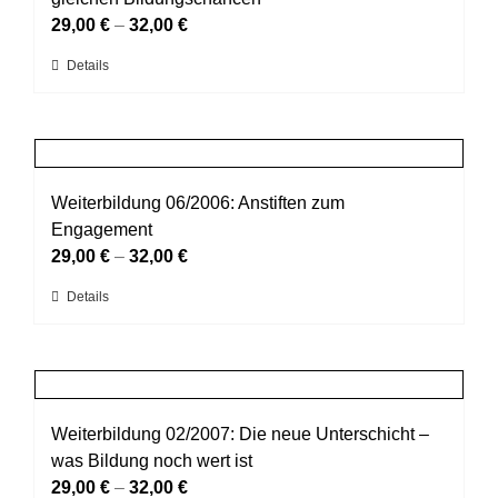
Optionen
29,00
€
–
32,00
€
können
Dieses
Details
auf
Produkt
der
weist
Produktseite
mehrere
gewählt
Varianten
werden
auf.
Weiterbildung 06/2006: Anstiften zum
Die
Engagement
Optionen
29,00
€
–
32,00
€
können
Dieses
Details
auf
Produkt
der
weist
Produktseite
mehrere
gewählt
Varianten
werden
auf.
Weiterbildung 02/2007: Die neue Unterschicht –
Die
was Bildung noch wert ist
Optionen
29,00
€
–
32,00
€