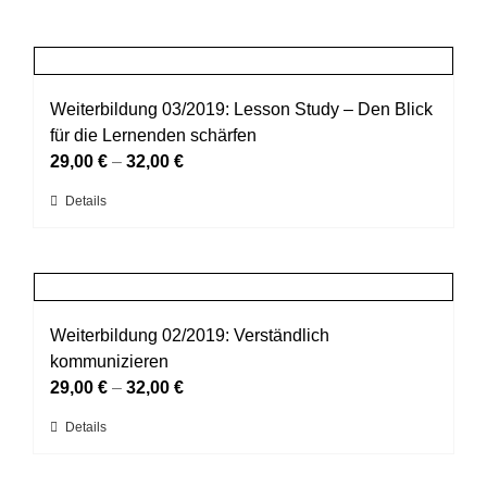
Weiterbildung 03/2019: Lesson Study – Den Blick
für die Lernenden schärfen
29,00
€
–
32,00
€
Dieses
Details
Produkt
weist
mehrere
Varianten
auf.
Weiterbildung 02/2019: Verständlich
Die
kommunizieren
Optionen
29,00
€
–
32,00
€
können
Dieses
Details
auf
Produkt
der
weist