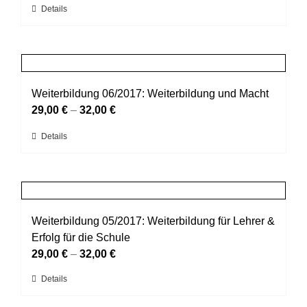
Dieses
Details
auf
Produkt
der
weist
Produktseite
mehrere
gewählt
Varianten
werden
auf.
Weiterbildung 06/2017: Weiterbildung und Macht
Die
29,00
€
–
32,00
€
Optionen
Dieses
Details
können
Produkt
auf
weist
der
mehrere
Produktseite
Varianten
gewählt
auf.
Weiterbildung 05/2017: Weiterbildung für Lehrer &
werden
Die
Erfolg für die Schule
Optionen
29,00
€
–
32,00
€
können
Dieses
Details
auf
Produkt
der