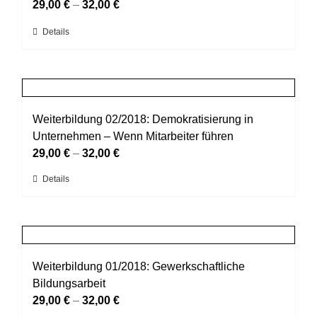
Die
29,00
€
–
32,00
€
Optionen
Dieses
Details
können
Produkt
auf
weist
der
mehrere
Produktseite
Varianten
gewählt
auf.
Weiterbildung 02/2018: Demokratisierung in
werden
Die
Unternehmen – Wenn Mitarbeiter führen
Optionen
29,00
€
–
32,00
€
können
Dieses
Details
auf
Produkt
der
weist
Produktseite
mehrere
gewählt
Varianten
werden
auf.
Weiterbildung 01/2018: Gewerkschaftliche
Die
Bildungsarbeit
Optionen
29,00
€
–
32,00
€
können