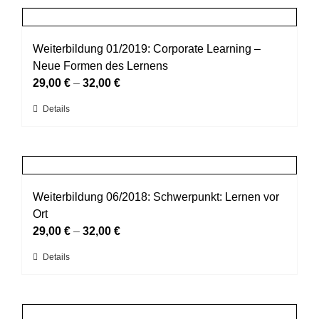
Produktseite
mehrere
gewählt
Varianten
werden
auf.
Weiterbildung 01/2019: Corporate Learning –
Die
Neue Formen des Lernens
Optionen
29,00
€
–
32,00
€
können
Dieses
Details
auf
Produkt
der
weist
Produktseite
mehrere
gewählt
Varianten
werden
auf.
Weiterbildung 06/2018: Schwerpunkt: Lernen vor
Die
Ort
Optionen
29,00
€
–
32,00
€
können
Dieses
Details
auf
Produkt
der
weist
Produktseite
mehrere
gewählt