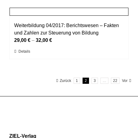
weist
Produktseite
mehrere
gewählt
Varianten
werden
auf.
Weiterbildung 04/2017: Berichtswesen – Fakten
Die
und Zahlen zur Steuerung von Bildung
Optionen
29,00
€
–
32,00
€
können
Dieses
Details
auf
Produkt
der
weist
Produktseite
mehrere
gewählt
Zurück
1
2
3
…
22
Vor
Varianten
werden
auf.
Die
Optionen
können
auf
der
Produktseite
ZIEL-Verlag