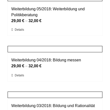
Varianten
werden
auf.
Weiterbildung 05/2018: Weiterbildung und
Die
Politikberatung
Optionen
29,00
€
–
32,00
€
können
Dieses
Details
auf
Produkt
der
weist
Produktseite
mehrere
gewählt
Varianten
werden
auf.
Weiterbildung 04/2018: Bildung messen
Die
29,00
€
–
32,00
€
Optionen
Dieses
Details
können
Produkt
auf
weist
der
mehrere
Produktseite
Varianten
gewählt
auf.
Weiterbildung 03/2018: Bildung und Rationalität
werden