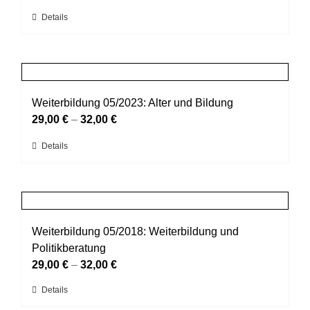
auf
Dieses
Details
der
Produkt
Produktseite
weist
gewählt
mehrere
werden
Varianten
auf.
Weiterbildung 05/2023: Alter und Bildung
Die
29,00
€
–
32,00
€
Optionen
Dieses
Details
können
Produkt
auf
weist
der
mehrere
Produktseite
Varianten
gewählt
auf.
Weiterbildung 05/2018: Weiterbildung und
werden
Die
Politikberatung
Optionen
29,00
€
–
32,00
€
können
Dieses
Details
auf
Produkt