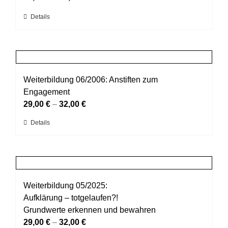
Optionen
Dieses
Details
können
Produkt
auf
weist
der
mehrere
Produktseite
Varianten
gewählt
auf.
Weiterbildung 06/2006: Anstiften zum
werden
Die
Engagement
Optionen
29,00
€
–
32,00
€
können
Dieses
Details
auf
Produkt
der
weist
Produktseite
mehrere
gewählt
Varianten
werden
auf.
Weiterbildung 05/2025:
Die
Aufklärung – totgelaufen?!
Optionen
Grundwerte erkennen und bewahren
können
29,00
€
–
32,00
€