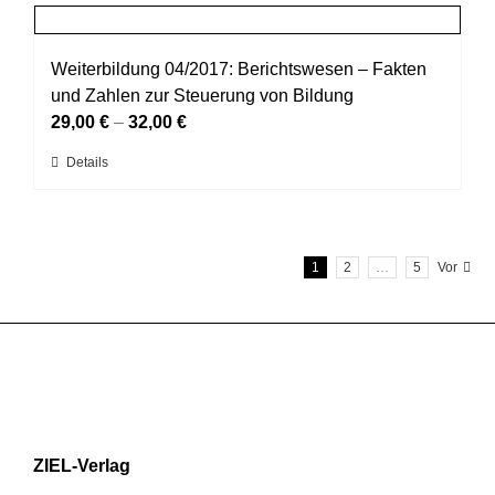
mehrere
gewählt
Varianten
werden
auf.
Weiterbildung 04/2017: Berichtswesen – Fakten
Die
und Zahlen zur Steuerung von Bildung
Optionen
29,00
€
–
32,00
€
können
Dieses
Details
auf
Produkt
der
weist
Produktseite
mehrere
gewählt
1
2
…
5
Vor
Varianten
werden
auf.
Die
Optionen
können
auf
der
Produktseite
ZIEL-Verlag
gewählt