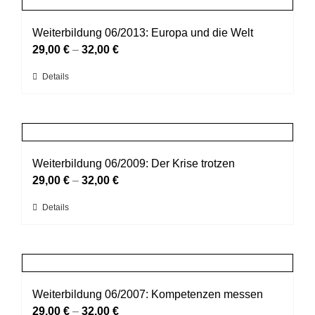
gewählt
Varianten
werden
auf.
Weiterbildung 06/2013: Europa und die Welt
Die
29,00
€
–
32,00
€
Optionen
Dieses
Details
können
Produkt
auf
weist
der
mehrere
Produktseite
Varianten
gewählt
auf.
Weiterbildung 06/2009: Der Krise trotzen
werden
Die
29,00
€
–
32,00
€
Optionen
Dieses
Details
können
Produkt
auf
weist
der
mehrere
Produktseite
Varianten
gewählt
auf.
Weiterbildung 06/2007: Kompetenzen messen
werden
Die
29,00
€
–
32,00
€