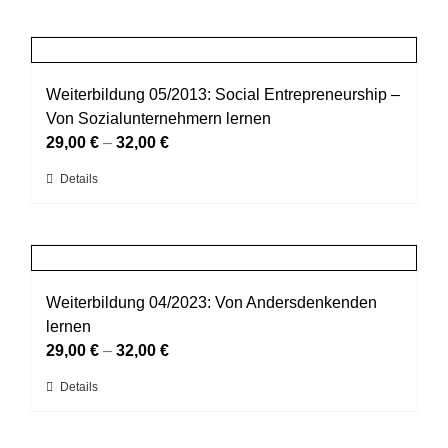
der
weist
Produktseite
mehrere
gewählt
Varianten
werden
auf.
Weiterbildung 05/2013: Social Entrepreneurship –
Die
Von Sozialunternehmern lernen
Optionen
29,00
€
–
32,00
€
können
Dieses
Details
auf
Produkt
der
weist
Produktseite
mehrere
gewählt
Varianten
werden
auf.
Weiterbildung 04/2023: Von Andersdenkenden
Die
lernen
Optionen
29,00
€
–
32,00
€
können
Dieses
Details
auf
Produkt
der
weist
Produktseite