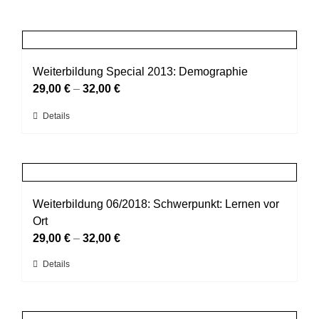
Weiterbildung Special 2013: Demographie
29,00
€
–
32,00
€
Dieses
Details
Produkt
weist
mehrere
Varianten
auf.
Weiterbildung 06/2018: Schwerpunkt: Lernen vor
Die
Ort
Optionen
29,00
€
–
32,00
€
können
Dieses
Details
auf
Produkt
der
weist
Produktseite
mehrere