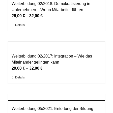
auf.
Weiterbildung 02/2018: Demokratisierung in
Die
Unternehmen – Wenn Mitarbeiter führen
Optionen
29,00
€
–
32,00
€
können
Dieses
Details
auf
Produkt
der
weist
Produktseite
mehrere
gewählt
Varianten
werden
auf.
Weiterbildung 02/2017: Integration – Wie das
Die
Miteinander gelingen kann
Optionen
29,00
€
–
32,00
€
können
Dieses
Details
auf
Produkt
der
weist
Produktseite
mehrere
gewählt
Varianten
werden
auf.
Weiterbildung 05/2021: Entortung der Bildung