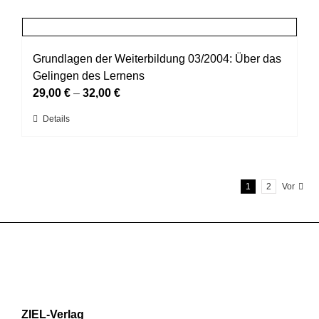
weist
Produktseite
mehrere
gewählt
Varianten
werden
auf.
Grundlagen der Weiterbildung 03/2004: Über das
Die
Gelingen des Lernens
Optionen
29,00
€
–
32,00
€
können
Dieses
Details
auf
Produkt
der
weist
Produktseite
mehrere
gewählt
1
2
Vor
Varianten
werden
auf.
Die
Optionen
können
auf
der
Produktseite
ZIEL-Verlag