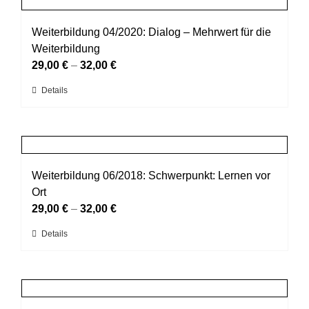
gewählt
Varianten
werden
auf.
Weiterbildung 04/2020: Dialog – Mehrwert für die
Die
Weiterbildung
Optionen
29,00
€
–
32,00
€
können
Dieses
Details
auf
Produkt
der
weist
Produktseite
mehrere
gewählt
Varianten
werden
auf.
Weiterbildung 06/2018: Schwerpunkt: Lernen vor
Die
Ort
Optionen
29,00
€
–
32,00
€
können
Dieses
Details
auf
Produkt
der
weist
Produktseite
mehrere
gewählt
Varianten
werden