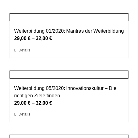
Weiterbildung 01/2020: Mantras der Weiterbildung
29,00
€
–
32,00
€
Dieses
Details
Produkt
weist
mehrere
Varianten
auf.
Weiterbildung 05/2020: Innovationskultur – Die
Die
richtigen Ziele finden
Optionen
29,00
€
–
32,00
€
können
Dieses
Details
auf
Produkt
der
weist
Produktseite
mehrere