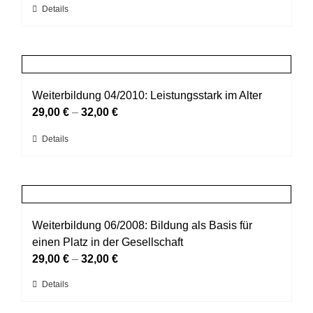
Dieses
Details
auf
Produkt
der
weist
Produktseite
mehrere
gewählt
Varianten
werden
auf.
Weiterbildung 04/2010: Leistungsstark im Alter
Die
29,00
€
–
32,00
€
Optionen
Dieses
Details
können
Produkt
auf
weist
der
mehrere
Produktseite
Varianten
gewählt
auf.
Weiterbildung 06/2008: Bildung als Basis für
werden
Die
einen Platz in der Gesellschaft
Optionen
29,00
€
–
32,00
€
können
Dieses
Details
auf
Produkt
der