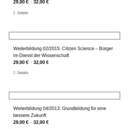
Die
29,00
€
–
32,00
€
Optionen
Dieses
Details
können
Produkt
auf
weist
der
mehrere
Produktseite
Varianten
gewählt
auf.
Weiterbildung 02/2015: Citizen Science – Bürger
werden
Die
im Dienst der Wissenschaft
Optionen
29,00
€
–
32,00
€
können
Dieses
Details
auf
Produkt
der
weist
Produktseite
mehrere
gewählt
Varianten
werden
auf.
Weiterbildung 04/2013: Grundbildung für eine
Die
bessere Zukunft
Optionen
29,00
€
–
32,00
€
können