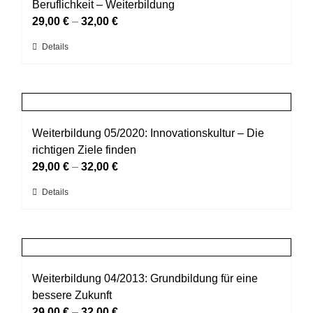
Die
Beruflichkeit – Weiterbildung
Optionen
29,00
€
–
32,00
€
können
Dieses
Details
auf
Produkt
der
weist
Produktseite
mehrere
gewählt
Varianten
werden
auf.
Weiterbildung 05/2020: Innovationskultur – Die
Die
richtigen Ziele finden
Optionen
29,00
€
–
32,00
€
können
Dieses
Details
auf
Produkt
der
weist
Produktseite
mehrere
gewählt
Varianten
werden
auf.
Weiterbildung 04/2013: Grundbildung für eine
Die
bessere Zukunft
Optionen
29,00
€
–
32,00
€