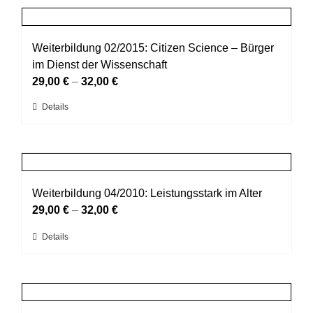
Produktseite
mehrere
gewählt
Varianten
werden
auf.
Weiterbildung 02/2015: Citizen Science – Bürger
Die
im Dienst der Wissenschaft
Optionen
29,00
€
–
32,00
€
können
Dieses
Details
auf
Produkt
der
weist
Produktseite
mehrere
gewählt
Varianten
werden
auf.
Weiterbildung 04/2010: Leistungsstark im Alter
Die
29,00
€
–
32,00
€
Optionen
Dieses
Details
können
Produkt
auf
weist
der
mehrere
Produktseite
Varianten
gewählt