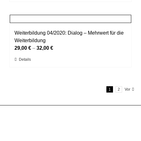
Produkt
auf
weist
der
mehrere
Produktseite
Varianten
gewählt
auf.
Weiterbildung 04/2020: Dialog – Mehrwert für die
werden
Die
Weiterbildung
Optionen
29,00
€
–
32,00
€
können
Dieses
Details
auf
Produkt
der
weist
Produktseite
mehrere
gewählt
1
2
Vor
Varianten
werden
auf.
Die
Optionen
können
auf
der