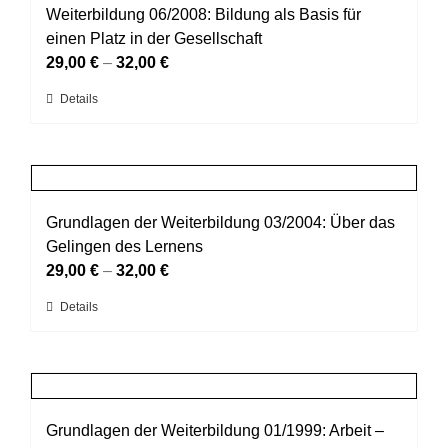
auf.
Weiterbildung 06/2008: Bildung als Basis für
werden
Die
einen Platz in der Gesellschaft
Optionen
29,00
€
–
32,00
€
können
Dieses
Details
auf
Produkt
der
weist
Produktseite
mehrere
gewählt
Varianten
werden
auf.
Grundlagen der Weiterbildung 03/2004: Über das
Die
Gelingen des Lernens
Optionen
29,00
€
–
32,00
€
können
Dieses
Details
auf
Produkt
der
weist
Produktseite
mehrere
gewählt
Varianten
werden
auf.
Grundlagen der Weiterbildung 01/1999: Arbeit –