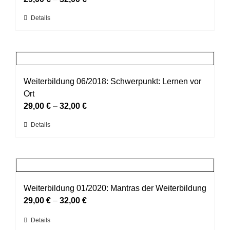
können
Dieses
Details
auf
Produkt
der
weist
Produktseite
mehrere
gewählt
Varianten
werden
auf.
Weiterbildung 06/2018: Schwerpunkt: Lernen vor
Die
Ort
Optionen
29,00
€
–
32,00
€
können
Dieses
Details
auf
Produkt
der
weist
Produktseite
mehrere
gewählt
Varianten
werden
auf.
Weiterbildung 01/2020: Mantras der Weiterbildung
Die
29,00
€
–
32,00
€
Optionen
Dieses
Details
können