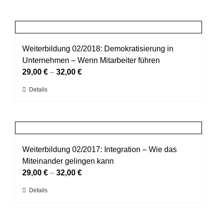
Weiterbildung 02/2018: Demokratisierung in
Unternehmen – Wenn Mitarbeiter führen
29,00
€
–
32,00
€
Dieses
Details
Produkt
weist
mehrere
Varianten
auf.
Weiterbildung 02/2017: Integration – Wie das
Die
Miteinander gelingen kann
Optionen
29,00
€
–
32,00
€
können
Dieses
Details
auf
Produkt
der
weist