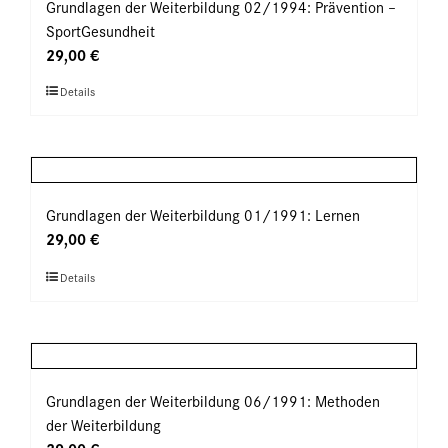
auf.
Grundlagen der Weiterbildung 02/1994: Prävention –
Die
SportGesundheit
Optionen
29,00
€
können
Dieses
Details
auf
Produkt
der
weist
Produktseite
mehrere
gewählt
Varianten
werden
auf.
Grundlagen der Weiterbildung 01/1991: Lernen
Die
29,00
€
Optionen
Dieses
Details
können
Produkt
auf
weist
der
mehrere
Produktseite
Varianten
gewählt
auf.
Grundlagen der Weiterbildung 06/1991: Methoden
werden
Die
der Weiterbildung
Optionen