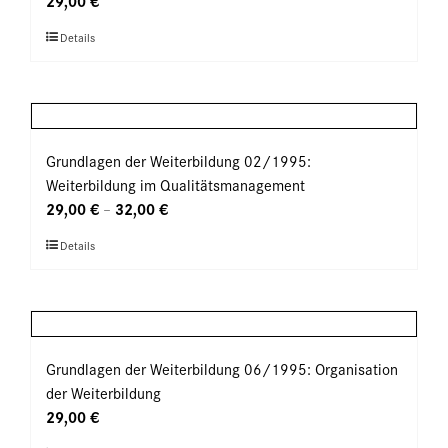
29,00
€
können
Dieses
Details
auf
Produkt
der
weist
Produktseite
mehrere
gewählt
Varianten
werden
auf.
Grundlagen der Weiterbildung 02/1995:
Die
Weiterbildung im Qualitätsmanagement
Optionen
29,00
€
32,00
€
–
können
Dieses
Details
auf
Produkt
der
weist
Produktseite
mehrere
gewählt
Varianten
werden
auf.
Grundlagen der Weiterbildung 06/1995: Organisation
Die
der Weiterbildung
Optionen
29,00
€
können