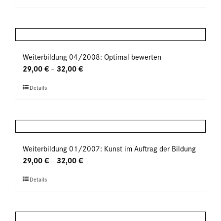
Produkt
auf
weist
der
mehrere
Produktseite
Varianten
gewählt
auf.
Weiterbildung 04/2008: Optimal bewerten
werden
Die
29,00
€
32,00
€
–
Optionen
Dieses
Details
können
Produkt
auf
weist
der
mehrere
Produktseite
Varianten
gewählt
auf.
Weiterbildung 01/2007: Kunst im Auftrag der Bildung
werden
Die
29,00
€
32,00
€
–
Optionen
Dieses
Details
können
Produkt
auf
weist
der
mehrere
Produktseite