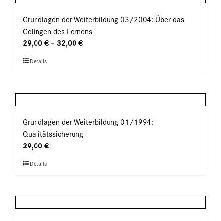
Varianten
gewählt
auf.
Grundlagen der Weiterbildung 03/2004: Über das
werden
Die
Gelingen des Lernens
Optionen
29,00
€
32,00
€
–
können
Dieses
Details
auf
Produkt
der
weist
Produktseite
mehrere
gewählt
Varianten
werden
auf.
Grundlagen der Weiterbildung 01/1994:
Die
Qualitätssicherung
Optionen
29,00
€
können
Dieses
Details
auf
Produkt
der
weist
Produktseite
mehrere
gewählt
Varianten
werden