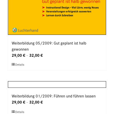
Weiterbildung 05/2009: Gut geplant ist halb
gewonnen
29,00
€
32,00
€
–
Dieses
Details
Produkt
weist
mehrere
Varianten
auf.
Weiterbildung 01/2009: Führen und führen lassen
Die
29,00
€
32,00
€
–
Optionen
Dieses
Details
können