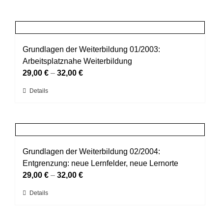
Grundlagen der Weiterbildung 01/2003:
Arbeitsplatznahe Weiterbildung
29,00
€
–
32,00
€
Dieses
Details
Produkt
weist
mehrere
Varianten
auf.
Grundlagen der Weiterbildung 02/2004:
Die
Entgrenzung: neue Lernfelder, neue Lernorte
Optionen
29,00
€
–
32,00
€
können
Dieses
Details
auf
Produkt
der
weist