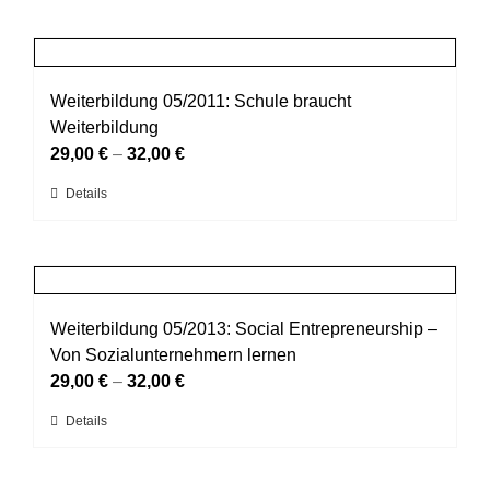
auf
weist
der
mehrere
Produktseite
Varianten
gewählt
auf.
Weiterbildung 05/2011: Schule braucht
werden
Die
Weiterbildung
Optionen
29,00
€
–
32,00
€
können
Dieses
Details
auf
Produkt
der
weist
Produktseite
mehrere
gewählt
Varianten
werden
auf.
Weiterbildung 05/2013: Social Entrepreneurship –
Die
Von Sozialunternehmern lernen
Optionen
29,00
€
–
32,00
€
können
Dieses
Details
auf
Produkt
der
weist
Produktseite