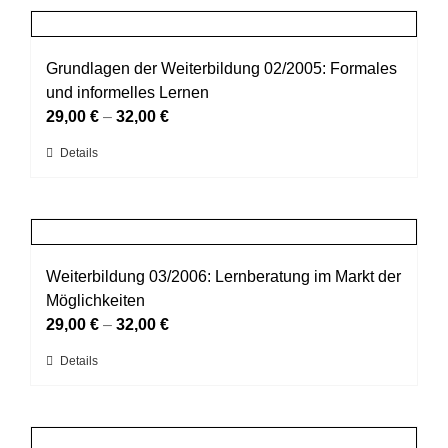
Produktseite
mehrere
gewählt
Varianten
werden
auf.
Grundlagen der Weiterbildung 02/2005: Formales
Die
und informelles Lernen
Optionen
29,00
€
–
32,00
€
können
Dieses
Details
auf
Produkt
der
weist
Produktseite
mehrere
gewählt
Varianten
werden
auf.
Weiterbildung 03/2006: Lernberatung im Markt der
Die
Möglichkeiten
Optionen
29,00
€
–
32,00
€
können
Dieses
Details
auf
Produkt
der
weist
Produktseite
mehrere
gewählt