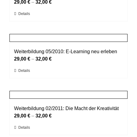
Die
29,00
€
–
32,00
€
Optionen
Dieses
Details
können
Produkt
auf
weist
der
mehrere
Produktseite
Varianten
gewählt
auf.
Weiterbildung 05/2010: E-Learning neu erleben
werden
Die
29,00
€
–
32,00
€
Optionen
Dieses
Details
können
Produkt
auf
weist
der
mehrere
Produktseite
Varianten
gewählt
auf.
Weiterbildung 02/2011: Die Macht der Kreativität
werden
Die
29,00
€
–
32,00
€
Optionen
Dieses
Details
können
Produkt