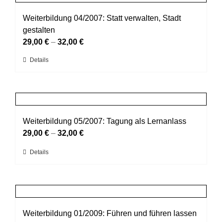
Varianten
werden
auf.
Weiterbildung 04/2007: Statt verwalten, Stadt
Die
gestalten
Optionen
29,00
€
–
32,00
€
können
Dieses
Details
auf
Produkt
der
weist
Produktseite
mehrere
gewählt
Varianten
werden
auf.
Weiterbildung 05/2007: Tagung als Lernanlass
Die
29,00
€
–
32,00
€
Optionen
Dieses
Details
können
Produkt
auf
weist
der
mehrere
Produktseite
Varianten
gewählt
auf.
Weiterbildung 01/2009: Führen und führen lassen
werden