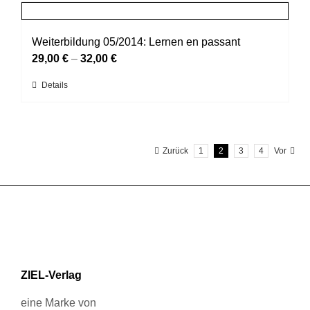
mehrere
gewählt
Varianten
werden
auf.
Weiterbildung 05/2014: Lernen en passant
Die
29,00
€
–
32,00
€
Optionen
Dieses
Details
können
Produkt
auf
weist
der
mehrere
Produktseite
Zurück
1
2
3
4
Vor
Varianten
gewählt
auf.
werden
Die
Optionen
können
auf
der
Produktseite
ZIEL-Verlag
gewählt
werden
eine Marke von