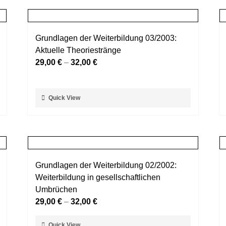
mehrere
werden
Varianten
auf.
Grundlagen der Weiterbildung 03/2003:
Die
Aktuelle Theoriestränge
Optionen
29,00
€
–
32,00
€
können
auf
der
Dieses
Quick View
Produktseite
Produkt
gewählt
weist
werden
mehrere
Varianten
auf.
Grundlagen der Weiterbildung 02/2002:
Die
Weiterbildung in gesellschaftlichen
Optionen
Umbrüchen
können
29,00
€
–
32,00
€
auf
der
Dieses
Quick View