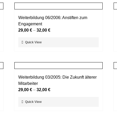
Weiterbildung 06/2006: Anstiften zum
Engagement
29,00
€
–
32,00
€
Dieses
Quick View
Produkt
weist
mehrere
Varianten
auf.
Weiterbildung 03/2005: Die Zukunft älterer
Die
Mitarbeiter
Optionen
29,00
€
–
32,00
€
können
auf
Dieses
Quick View
der
Produkt
Produktseite
weist
gewählt