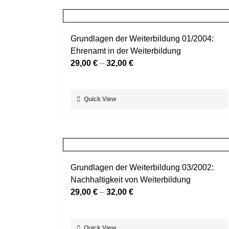
mehrere
werden
Varianten
auf.
Grundlagen der Weiterbildung 01/2004:
Die
Ehrenamt in der Weiterbildung
Optionen
29,00
€
–
32,00
€
können
auf
der
Dieses
Quick View
Produktseite
Produkt
gewählt
weist
werden
mehrere
Varianten
auf.
Grundlagen der Weiterbildung 03/2002:
Die
Nachhaltigkeit von Weiterbildung
Optionen
29,00
€
–
32,00
€
können
auf
der
Dieses
Quick View