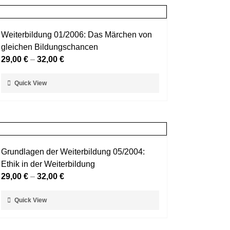
Weiterbildung 01/2006: Das Märchen von
gleichen Bildungschancen
29,00
€
–
32,00
€
Dieses
Quick View
Produkt
weist
mehrere
Varianten
auf.
Grundlagen der Weiterbildung 05/2004:
Die
Ethik in der Weiterbildung
Optionen
29,00
€
–
32,00
€
können
auf
Dieses
Quick View
der
Produkt
Produktseite
weist
gewählt