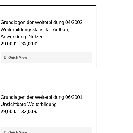
mehrere
werden
Varianten
auf.
Grundlagen der Weiterbildung 04/2002:
Die
Weiterbildungsstatistik – Aufbau,
Optionen
Anwendung, Nutzen
können
29,00
€
–
32,00
€
auf
der
Dieses
Quick View
Produktseite
Produkt
gewählt
weist
werden
mehrere
Varianten
auf.
Grundlagen der Weiterbildung 06/2001:
Die
Unsichtbare Weiterbildung
Optionen
29,00
€
–
32,00
€
können
auf
der
Dieses
Quick View