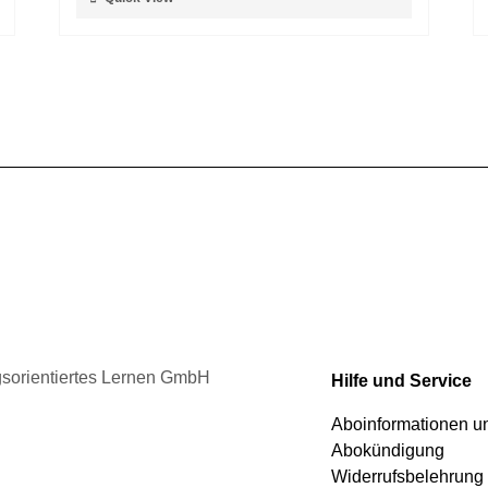
Produktseite
Produkt
gewählt
weist
werden
mehrere
Varianten
auf.
Die
Optionen
können
auf
der
Produktseite
gewählt
werden
ngsorientiertes Lernen GmbH
Hilfe und Service
Aboinformationen 
Abokündigung
Widerrufsbelehrung