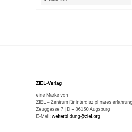
Produktseite
Produkt
gewählt
weist
werden
mehrere
Varianten
auf.
Die
Optionen
können
auf
der
Produktseite
gewählt
ZIEL-Verlag
werden
eine Marke von
ZIEL – Zentrum für interdisziplinäres erfahru
Zeuggasse 7 | D – 86150 Augsburg
E-Mail:
weiterbildung@ziel.org