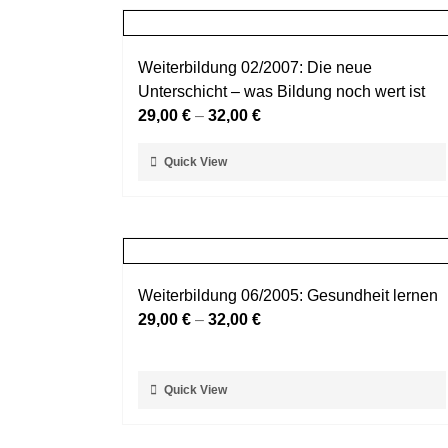
Weiterbildung 02/2007: Die neue
Unterschicht – was Bildung noch wert ist
29,00
€
–
32,00
€
Dieses
Quick View
Produkt
weist
mehrere
Varianten
auf.
Weiterbildung 06/2005: Gesundheit lernen
Die
29,00
€
–
32,00
€
Optionen
können
auf
Dieses
Quick View
der
Produkt
Produktseite
weist
gewählt